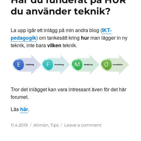
du använder teknik?
La upp igår ett inlägg på min andra blog (
IKT-
pedagogik
) om tankesätt kring
hur
man lägger in ny
teknik, inte bara
vilken
teknik.
Tror det inlägget kan vara intressant även för det här
forumet.
Läs
här
.
Posted
Categories
on
11.4.2019
Allmän
,
Tips
Leave a comment
on
Har
du