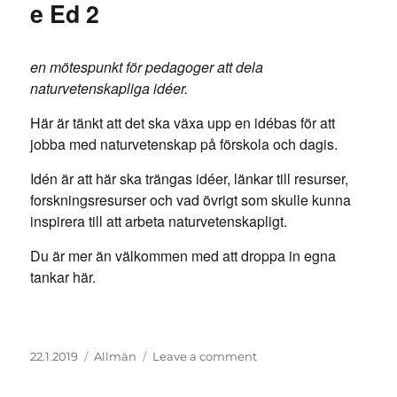
e Ed 2
en mötespunkt för pedagoger att dela
naturvetenskapliga idéer.
Här är tänkt att det ska växa upp en idébas för att
jobba med naturvetenskap på förskola och dagis.
Idén är att här ska trängas idéer, länkar till resurser,
forskningsresurser och vad övrigt som skulle kunna
inspirera till att arbeta naturvetenskapligt.
Du är mer än välkommen med att droppa in egna
tankar här.
Posted
Categories
on
22.1.2019
Allmän
Leave a comment
on
Välkommen
till