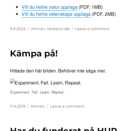
Vill du hellre natur upplaga
(PDF, 1MB)
Vill du hellre vetenskaps upplaga
(PDF, 2MB)
Posted
Categories
on
9.9.2024
Allmän
,
Veckans idé
Leave a comment
on
Vill
du
hellre?
Kämpa på!
Hittade den här bilden. Behöver inte säga mer.
Experiment. Fail. Learn. Repeat.
Posted
Categories
on
11.9.2019
Allmän
Leave a comment
on
Kämpa
på!
Har du funderat på HUR