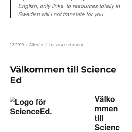
English, only links to resources totally in
Swedish will I not translate for you.
Posted
Categories
on
1.3.2019
Allmän
Leave a comment
on
Welcome
Välkommen till Science
Ed
Välko
mmen
till
Scienc