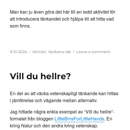
Man kan ju även göra det här till en ledd aktivitet för
att introducera tänkandet och hjälpa till att hitta vad
som finns.
Posted
Categories
on
9.10.2024
Allmän
,
Veckans idé
Leave a comment
on
STEM
skattjakt
Vill du hellre?
En del av att väcka vetenskapligt tänkande kan hittas
i jämförelse och vägande mellan alternativ.
Jag hittade några enkla exempel av “Vill du hellre”-
formatet från bloggen
LittleBinsForLittleHands
. En
kring Natur och den andra kring vetenskap.