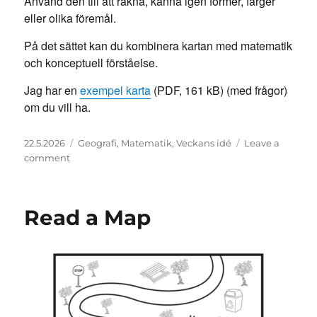
Använd den till att räkna, känna igen former, färger
eller olika föremål.
På det sättet kan du kombinera kartan med matematik
och konceptuell förståelse.
Jag har en
exempel karta
(PDF, 161 kB) (med frågor)
om du vill ha.
Posted
Categories
22.5.2026
Geografi
,
Matematik
,
Veckans idé
Leave a
on
on
comment
Läs
en
karta
Read a Map