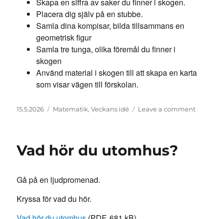
Skapa en siffra av saker du finner i skogen.
Placera dig själv på en stubbe.
Samla dina kompisar, bilda tillsammans en
geometrisk figur
Samla tre tunga, olika föremål du finner i
skogen
Använd material i skogen till att skapa en karta
som visar vägen till förskolan.
Posted
Categories
on
15.5.2026
Matematik
,
Veckans idé
Leave a comment
on
Skogsm
uppdr
Vad hör du utomhus?
Gå på en ljudpromenad.
Kryssa för vad du hör.
Vad hör du utomhus
(PDF, 681 kB)