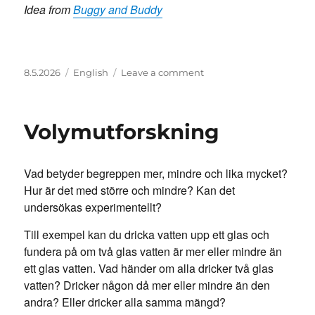
Idea from
Buggy and Buddy
Posted
Categories
on
8.5.2026
English
Leave a comment
on
What
do
you
Volymutforskning
hear
outside?
Vad betyder begreppen mer, mindre och lika mycket?
Hur är det med större och mindre? Kan det
undersökas experimentellt?
Till exempel kan du dricka vatten upp ett glas och
fundera på om två glas vatten är mer eller mindre än
ett glas vatten. Vad händer om alla dricker två glas
vatten? Dricker någon då mer eller mindre än den
andra? Eller dricker alla samma mängd?