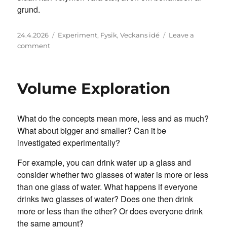
grund.
Posted
Categories
24.4.2026
Experiment
,
Fysik
,
Veckans idé
Leave a
on
on
comment
Volymutforskning
Volume Exploration
What do the concepts mean more, less and as much?
What about bigger and smaller? Can it be
investigated experimentally?
For example, you can drink water up a glass and
consider whether two glasses of water is more or less
than one glass of water. What happens if everyone
drinks two glasses of water? Does one then drink
more or less than the other? Or does everyone drink
the same amount?