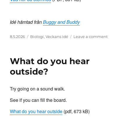
Idé hämtad från
Buggy and Buddy
Posted
Categories
on
8.5.2026
Biologi
,
Veckans idé
Leave a comment
on
Vad
hör
du
What do you hear
utomhus?
outside?
Try going on a sound walk.
See if you can fill the board.
What do you hear outside
(pdf, 673 kB)