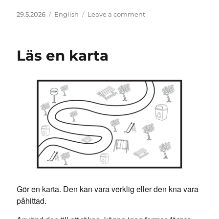
Posted
Categories
on
29.5.2026
English
Leave a comment
on
Drop
Art
Läs en karta
Gör en karta. Den kan vara verklig eller den kna vara
påhittad.