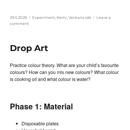
Posted
Categories
29.5.2026
Experiment
,
Kemi
,
Veckans idé
Leave a
on
on
comment
Droppkonst
Drop Art
Practice colour theory. What are your child’s favourite
colours? How can you mix new colours? What colour
is cooking oil and what colour is water?
Phase 1: Material
Disposable plates