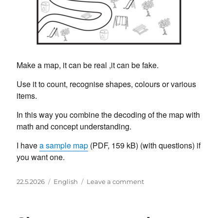
Make a map, it can be real ,it can be fake.
Use it to count, recognise shapes, colours or various
items.
In this way you combine the decoding of the map with
math and concept understanding.
I have
a sample map
(PDF, 159 kB) (with questions) if
you want one.
Posted
Categories
on
22.5.2026
English
Leave a comment
on
Read
a
Map