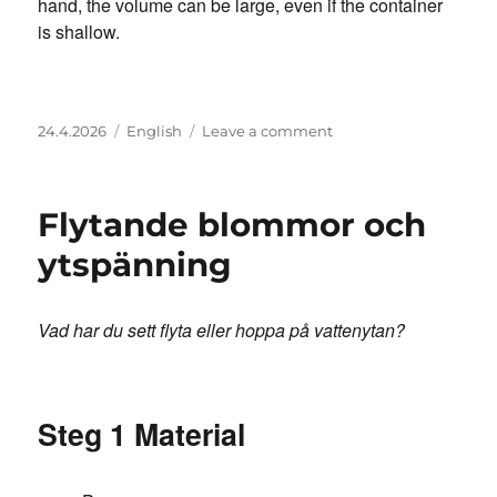
hand, the volume can be large, even if the container
is shallow.
Posted
Categories
on
24.4.2026
English
Leave a comment
on
Volume
Exploration
Flytande blommor och
ytspänning
Vad har du sett flyta eller hoppa på vattenytan?
Steg 1 Material