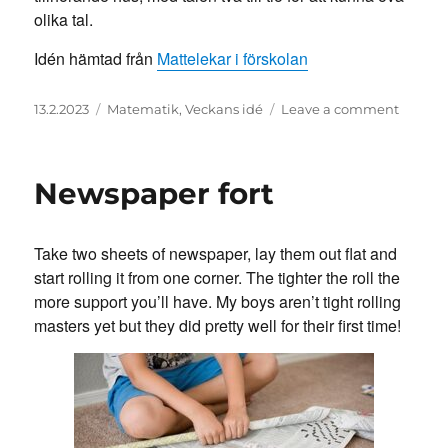
olika tal.
Idén hämtad från
Mattelekar i förskolan
Posted
Categories
on
13.2.2023
Matematik
,
Veckans idé
Leave a comment
on
Maske
i
asken
Newspaper fort
Take two sheets of newspaper, lay them out flat and
start rolling it from one corner. The tighter the roll the
more support you’ll have. My boys aren’t tight rolling
masters yet but they did pretty well for their first time!