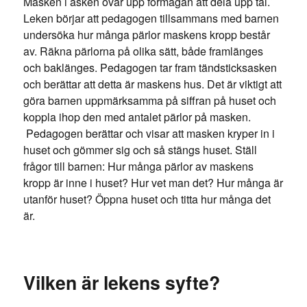
Masken i asken övar upp förmågan att dela upp tal.
Leken börjar att pedagogen tillsammans med barnen
undersöka hur många pärlor maskens kropp består
av. Räkna pärlorna på olika sätt, både framlänges
och baklänges. Pedagogen tar fram tändsticksasken
och berättar att detta är maskens hus. Det är viktigt att
göra barnen uppmärksamma på siffran på huset och
koppla ihop den med antalet pärlor på masken.
Pedagogen berättar och visar att masken kryper in i
huset och gömmer sig och så stängs huset. Ställ
frågor till barnen: Hur många pärlor av maskens
kropp är inne i huset? Hur vet man det? Hur många är
utanför huset? Öppna huset och titta hur många det
är.
Vilken är lekens syfte?