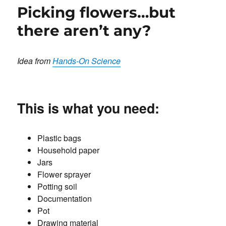
växter
Picking flowers…but
och
vatten
there aren’t any?
Idea from
Hands-On Science
This is what you need:
Plastic bags
Household paper
Jars
Flower sprayer
Potting soil
Documentation
Pot
Drawing material