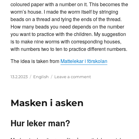
coloured paper with a number on it. This becomes the
worm’s house. I made the worm itself by stringing
beads on a thread and tying the ends of the thread.
How many beads you need depends on the number
you want to practice with the children. My suggestion
is to make nine worms with corresponding houses,
with numbers two to ten to practice different numbers.
The idea is taken from
Mattelekar i förskolan
Posted
Categories
on
13.2.2023
English
Leave a comment
on
Worm
in
the
Masken i asken
Box
Hur leker man?