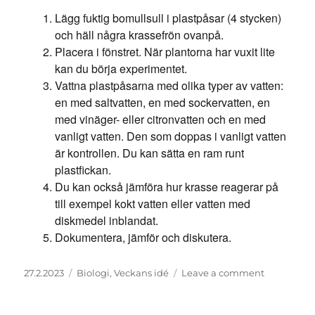
Lägg fuktig bomullsull i plastpåsar (4 stycken)
och häll några krassefrön ovanpå.
Placera i fönstret. När plantorna har vuxit lite
kan du börja experimentet.
Vattna plastpåsarna med olika typer av vatten:
en med saltvatten, en med sockervatten, en
med vinäger- eller citronvatten och en med
vanligt vatten. Den som doppas i vanligt vatten
är kontrollen. Du kan sätta en ram runt
plastfickan.
Du kan också jämföra hur krasse reagerar på
till exempel kokt vatten eller vatten med
diskmedel inblandat.
Dokumentera, jämför och diskutera.
Posted
Categories
on
27.2.2023
Biologi
,
Veckans idé
Leave a comment
on
Experimen
med