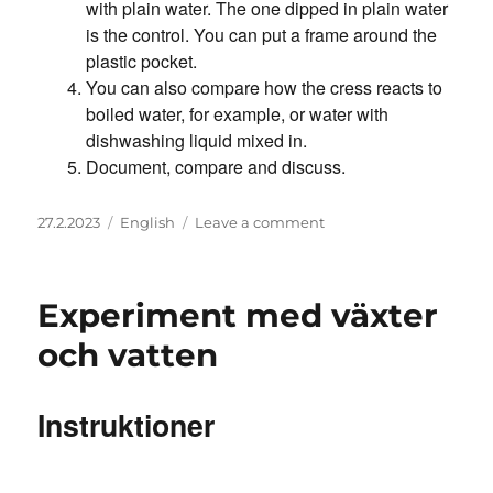
with plain water. The one dipped in plain water
is the control. You can put a frame around the
plastic pocket.
You can also compare how the cress reacts to
boiled water, for example, or water with
dishwashing liquid mixed in.
Document, compare and discuss.
Posted
Categories
on
27.2.2023
English
Leave a comment
on
Plant
and
water
Experiment med växter
experiment
och vatten
Instruktioner