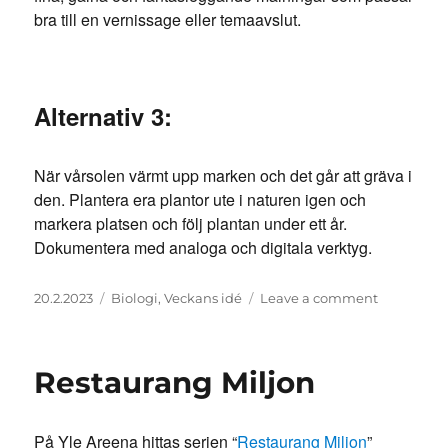
bra till en vernissage eller temaavslut.
Alternativ 3:
När vårsolen värmt upp marken och det går att gräva i
den. Plantera era plantor ute i naturen igen och
markera platsen och följ plantan under ett år.
Dokumentera med analoga och digitala verktyg.
Posted
Categories
on
20.2.2023
Biologi
,
Veckans idé
Leave a comment
on
Plocka
blommor…
men
Restaurang Miljon
det
finns
ju
På Yle Areena hittas serien “
Restaurang Miljon
”
inga?