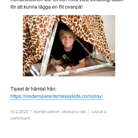
för att kunna lägga en filt ovanpå!
Tipset är hämtat från:
https://modernparentsmessykids.com/play/
Posted
Categories
10.2.2023
Konstruktion
,
Veckans idé
Leave a
on
on
comment
Tidningsfort