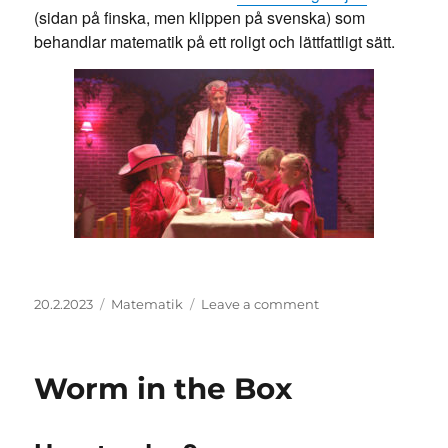
(sidan på finska, men klippen på svenska) som
behandlar matematik på ett roligt och lättfattligt sätt.
Posted
Categories
on
20.2.2023
Matematik
Leave a comment
on
Restaurang
Miljon
Worm in the Box