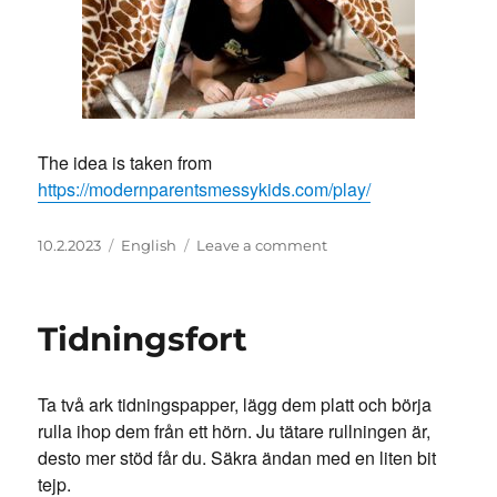
The idea is taken from
https://modernparentsmessykids.com/play/
Posted
Categories
on
10.2.2023
English
Leave a comment
on
Newspaper
fort
Tidningsfort
Ta två ark tidningspapper, lägg dem platt och börja
rulla ihop dem från ett hörn. Ju tätare rullningen är,
desto mer stöd får du. Säkra ändan med en liten bit
tejp.