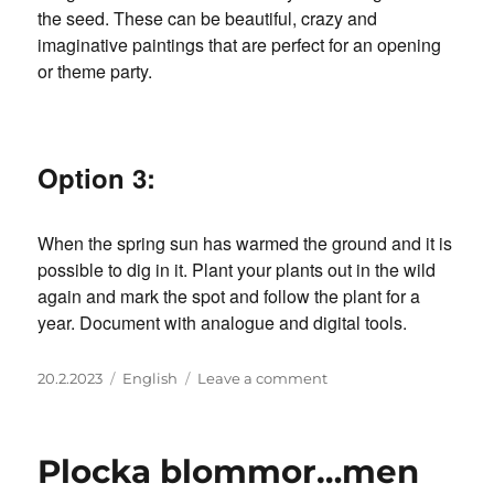
the seed. These can be beautiful, crazy and
imaginative paintings that are perfect for an opening
or theme party.
Option 3:
When the spring sun has warmed the ground and it is
possible to dig in it. Plant your plants out in the wild
again and mark the spot and follow the plant for a
year. Document with analogue and digital tools.
Posted
Categories
on
20.2.2023
English
Leave a comment
on
Picking
flowers…
but
Plocka blommor…men
there
aren’t