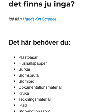
det finns ju inga?
any?
Idé från
Hands-On Science
Det här behöver du:
Plastpåsar
Hushållspapper
Burkar
Blomspruta
Blomjord
Dokumentationsmaterial
Kruka
Teckningsmaterial
iPad
Stop-motion (app)