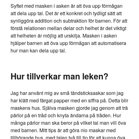
Syftet med masken i asken är att öva upp förmågan
att dela upp tal. Det är ett konkret och tydligt sätt att
synliggöra addition och subtraktion för barnen. För att
förstå relationen mellan delar och helhet är det viktigt
att helheten är möjlig att urskilja. Masken i asken
hjälper barnen att öva upp förmågan att automatisera
hur man kan dela upp tal.
Hur tillverkar man leken?
Jag har använt mig av små tändsticksaskar som jag
har klätt med färgat papper med en siffra på. Detta blir
maskens hus. Själva masken gjorde jag genom att trä
pärlor på en tråd och knyta ändarna på tråden. Hur
många pärlor man ska beror på vilket tal man vill öva
med barnen. Mitt tips är att göra nio maskar med
tillhörande hus, med talen två till tio för att kunna öva