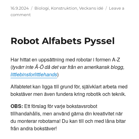
Posted
Categories
16.9.2024
Biologi
,
Konstruktion
,
Veckans idé
Leave a
on
on
comment
Naturlig
STEM-
utmaning
Robot Alfabets Pyssel
Har hittat en uppsättning med robotar i formen A-Z
(
tyvärr inte Å-Ö då det var från en amerikansk blogg,
littlebinsforlittlehands
)
Alfabtetet kan ligga till grund för, självklart arbeta med
bokstäver men även fundera kring robotik och teknik.
OBS:
Ett förslag för varje bokstavsrobot
tillhandahålls, men använd gärna din kreativitet när
du monterar robotarna! Du kan till och med låna bitar
från andra bokstäver!