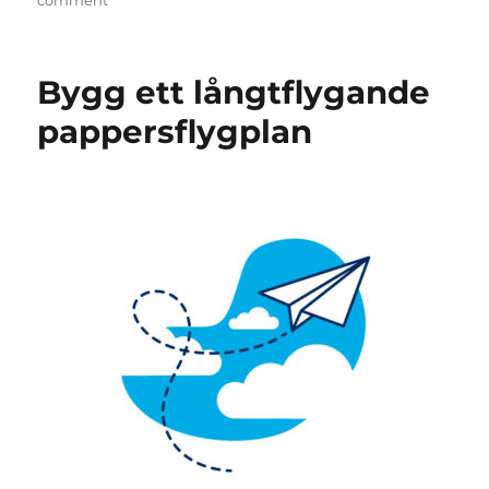
Robot
Alfabets
Pyssel
Bygg ett långtflygande
pappersflygplan