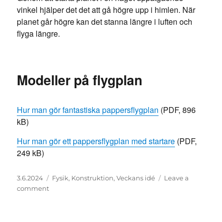
vinkel hjälper det det att gå högre upp i himlen. När
planet går högre kan det stanna längre i luften och
flyga längre.
Modeller på flygplan
Hur man gör fantastiska pappersflygplan
(PDF, 896
kB)
Hur man gör ett pappersflygplan med startare
(PDF,
249 kB)
Posted
Categories
3.6.2024
Fysik
,
Konstruktion
,
Veckans idé
Leave a
on
on
comment
Bygg
ett
långtflygande