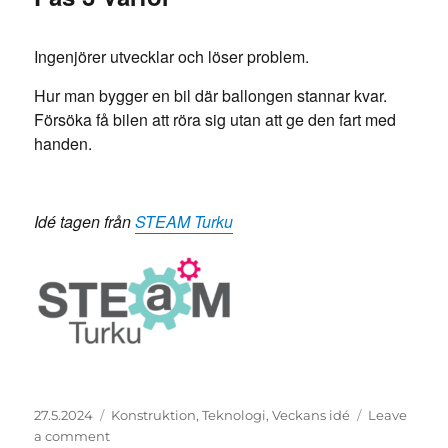
Ingenjörer utvecklar och löser problem.
Hur man bygger en bil där ballongen stannar kvar.
Försöka få bilen att röra sig utan att ge den fart med
handen.
Idé tagen från
STEAM Turku
Posted
Categories
27.5.2024
Konstruktion
,
Teknologi
,
Veckans idé
Leave
on
on
a comment