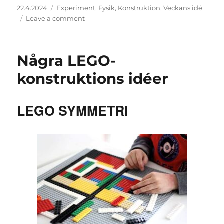
Posted
Categories
22.4.2024
Experiment
,
Fysik
,
Konstruktion
,
Veckans idé
on
on
Leave a comment
Sugrörsraket
Några LEGO-
konstruktions idéer
LEGO SYMMETRI