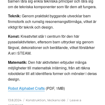
barnen lära sig enkla tekniska principer och lära sig
om de tekniska komponenter som får dem att fungera.
Teknik:
Genom praktiskt byggande utvecklar barn
finmotorik och rumslig resonemangsförmåga, vilket är
viktigt för teknik och design.
Konst:
Kreativitet står i centrum för den här
pysselaktiviteten, eftersom barn uttrycker sig genom
färgval, dekorationer och berättande, vilket förstärker
A:et i STEAM.
Matematik:
Den här aktiviteten erbjuder många
möjligheter till matematisk inlärning, från att räkna
robotdelar till att identifiera former och mönster i deras
design.
Robot Alphabet Crafts
(PDF, 1MB)
Posted
Categories
13.8.2024
Konstruktion
,
Veckans idé
Leave a
on
on
comment