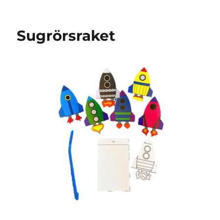
Ballongracer
Sugrörsraket