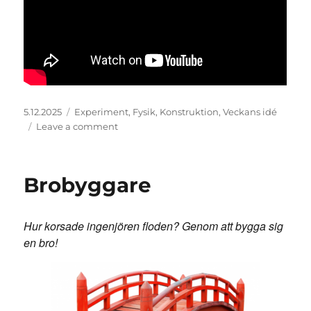
Posted
Categories
5.12.2025
Experiment
,
Fysik
,
Konstruktion
,
Veckans idé
on
on
Leave a comment
Design
av
flottar
Brobyggare
Hur korsade ingenjören floden? Genom att bygga sig
en bro!