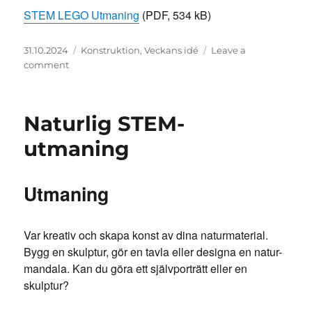
STEM LEGO Utmaning
(PDF, 534 kB)
Posted
Categories
31.10.2024
Konstruktion
,
Veckans idé
Leave a
on
on
comment
STEM
Lego
utmaning
Naturlig STEM-
utmaning
Utmaning
Var kreativ och skapa konst av dina naturmaterial.
Bygg en skulptur, gör en tavla eller designa en natur-
mandala. Kan du göra ett självporträtt eller en
skulptur?