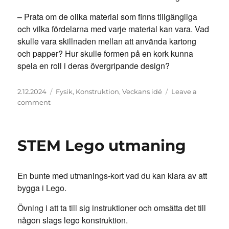
– Prata om de olika material som finns tillgängliga
och vilka fördelarna med varje material kan vara. Vad
skulle vara skillnaden mellan att använda kartong
och papper? Hur skulle formen på en kork kunna
spela en roll i deras övergripande design?
Posted
Categories
2.12.2024
Fysik
,
Konstruktion
,
Veckans idé
Leave a
on
on
comment
Brobyggare
STEM Lego utmaning
En bunte med utmanings-kort vad du kan klara av att
bygga i Lego.
Övning i att ta till sig instruktioner och omsätta det till
någon slags lego konstruktion.