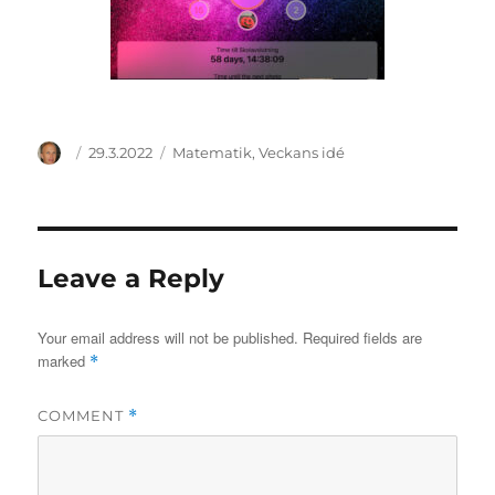
Author
Posted
Categories
29.3.2022
Matematik
,
Veckans idé
on
Leave a Reply
Your email address will not be published.
Required fields are
marked
*
COMMENT
*