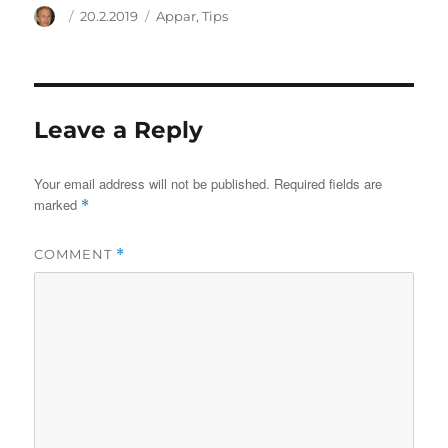
Author
Posted
Categories
20.2.2019
Appar
,
Tips
on
Leave a Reply
Your email address will not be published.
Required fields are
marked
*
COMMENT
*