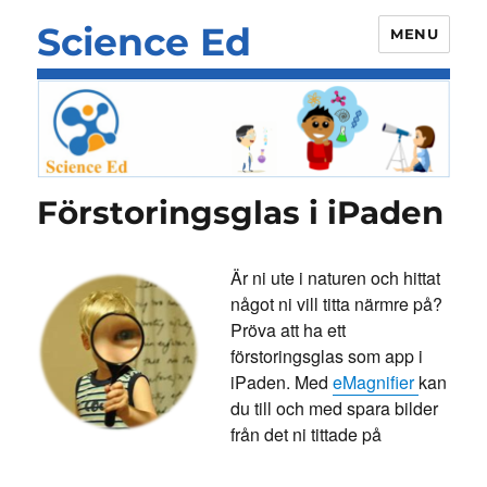
Science Ed
MENU
Förstoringsglas i iPaden
Är ni ute i naturen och hittat
något ni vill titta närmre på?
Pröva att ha ett
förstoringsglas som app i
iPaden. Med
eMagnifier
kan
du till och med spara bilder
från det ni tittade på