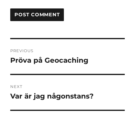
Post
PREVIOUS
navigation
Pröva på Geocaching
Previous
post:
NEXT
Var är jag någonstans?
Next
post: