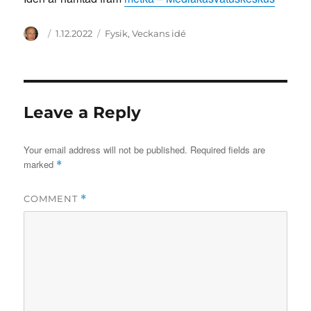
Author
Posted
Categories
1.12.2022
Fysik
,
Veckans idé
on
Leave a Reply
Your email address will not be published.
Required fields are
marked
*
COMMENT
*