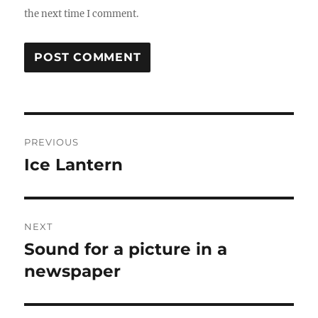
the next time I comment.
Post
PREVIOUS
navigation
Ice Lantern
Previous
post:
NEXT
Sound for a picture in a
Next
post:
newspaper