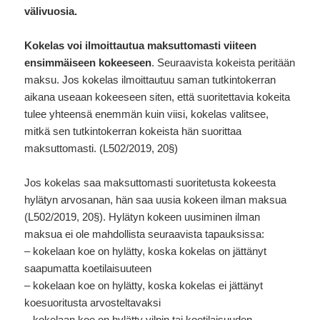
välivuosia.
Kokelas voi ilmoittautua maksuttomasti viiteen
ensimmäiseen kokeeseen
. Seuraavista kokeista peritään
maksu. Jos kokelas ilmoittautuu saman tutkintokerran
aikana useaan kokeeseen siten, että suoritettavia kokeita
tulee yhteensä enemmän kuin viisi, kokelas valitsee,
mitkä sen tutkintokerran kokeista hän suorittaa
maksuttomasti. (L502/2019, 20§)
Jos kokelas saa maksuttomasti suoritetusta kokeesta
hylätyn arvosanan, hän saa uusia kokeen ilman maksua
(L502/2019, 20§). Hylätyn kokeen uusiminen ilman
maksua ei ole mahdollista seuraavista tapauksissa:
– kokelaan koe on hylätty, koska kokelas on jättänyt
saapumatta koetilaisuuteen
– kokelaan koe on hylätty, koska kokelas ei jättänyt
koesuoritusta arvosteltavaksi
– kokelaan koe on hylätty vilpin tai koetilaisuuden