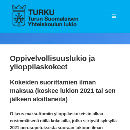
VALIKKO
JA
Turun Suomalaisen Yhteiskoulun
VIMPAIMET
lukio
Oppivelvollisuuslukio ja
ylioppilaskokeet
Kokeiden suorittamien ilman
maksua (koskee lukion 2021 tai sen
jälkeen aloittaneita)
Oikeus maksuttomiin ylioppilaskokeisiin alkaa
ensimmäisenä niillä kokelailla, jotka siirtyvät syksyllä
2021 perusopetuksesta suoraan lukioon ilman