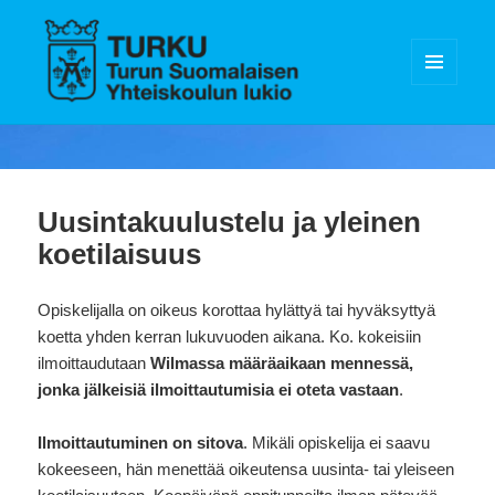
VALIKKO
JA
Turun Suomalaisen Yhteiskoulun
VIMPAIMET
lukio
Uusintakuulustelu ja yleinen
koetilaisuus
Opiskelijalla on oikeus korottaa hylättyä tai hyväksyttyä
koetta yhden kerran lukuvuoden aikana. Ko. kokeisiin
ilmoittaudutaan
Wilmassa määräaikaan mennessä,
jonka jälkeisiä ilmoittautumisia ei oteta vastaan
.
Ilmoittautuminen on sitova
. Mikäli opiskelija ei saavu
kokeeseen, hän menettää oikeutensa uusinta- tai yleiseen