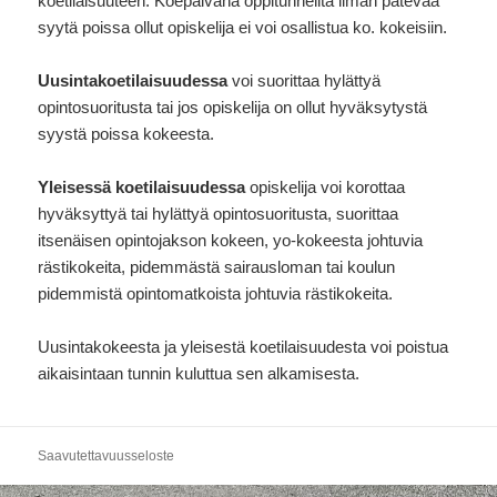
koetilaisuuteen. Koepäivänä oppitunneilta ilman pätevää
syytä poissa ollut opiskelija ei voi osallistua ko. kokeisiin.
Uusintakoetilaisuudessa
voi suorittaa hylättyä
opintosuoritusta tai jos opiskelija on ollut hyväksytystä
syystä poissa kokeesta.
Yleisessä koetilaisuudessa
opiskelija voi korottaa
hyväksyttyä tai hylättyä opintosuoritusta, suorittaa
itsenäisen opintojakson kokeen, yo-kokeesta johtuvia
rästikokeita, pidemmästä sairausloman tai koulun
pidemmistä opintomatkoista johtuvia rästikokeita.
Uusintakokeesta ja yleisestä koetilaisuudesta voi poistua
aikaisintaan tunnin kuluttua sen alkamisesta.
Saavutettavuusseloste