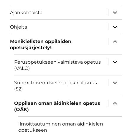
näytä
Ajankohtaista
alavalik
näytä
Ohjeita
alavalik
näytä
Monikielisten oppilaiden
alavalik
opetusjärjestelyt
näytä
Perusopetukseen valmistava opetus
alavalik
(VALO)
näytä
Suomi toisena kielenä ja kirjallisuus
alavalik
(S2)
näytä
Oppilaan oman äidinkielen opetus
alavalik
(OÄK)
Ilmoittautuminen oman äidinkielen
opetukseen