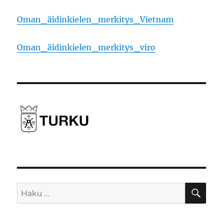
Oman_äidinkielen_merkitys_Vietnam
Oman_äidinkielen_merkitys_viro
HA
Etsi: