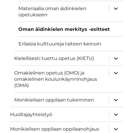
näytä
Materiaalia oman äidinkielen
alavalik
opetukseen
Oman äidinkielen merkitys -esitteet
Erilaisia kulttuureja taiteen keinoin
näytä
Kielellisesti tuettu opetus (KIETU)
alavalik
näytä
Omakielinen opetus (OMO) ja
alavalik
omakielinen koulunkäynninohjaus
(OMA)
näytä
Monikielisen oppilaan tukeminen
alavalik
näytä
Huoltajayhteistyö
alavalik
näytä
Monikielisen oppilaan oppilaanohjaus
alavalik