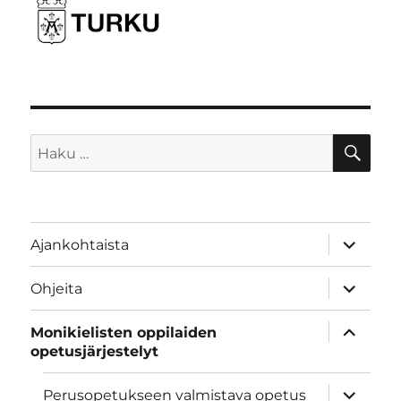
HA
Etsi:
näytä
Ajankohtaista
alavalik
näytä
Ohjeita
alavalik
näytä
Monikielisten oppilaiden
alavalik
opetusjärjestelyt
näytä
Perusopetukseen valmistava opetus