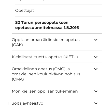
Opettajat
S2 Turun perusopetuksen
opetussuunnitelmassa 1.8.2016
näytä
Oppilaan oman äidinkielen opetus
alavalik
(OÄK)
näytä
Kielellisesti tuettu opetus (KIETU)
alavalik
näytä
Omakielinen opetus (OMO) ja
alavalik
omakielinen koulunkäynninohjaus
(OMA)
näytä
Monikielisen oppilaan tukeminen
alavalik
näytä
Huoltajayhteistyö
alavalik