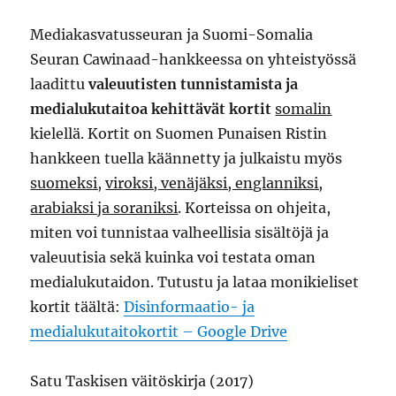
Mediakasvatusseuran ja Suomi-Somalia
Seuran Cawinaad-hankkeessa on yhteistyössä
laadittu
valeuutisten tunnistamista ja
medialukutaitoa kehittävät kortit
somalin
kielellä. Kortit on Suomen Punaisen Ristin
hankkeen tuella käännetty ja julkaistu myös
suomeksi,
viroksi, venäjäksi, englanniksi,
arabiaksi ja soraniksi
. Korteissa on ohjeita,
miten voi tunnistaa valheellisia sisältöjä ja
valeuutisia sekä kuinka voi testata oman
medialukutaidon. Tutustu ja lataa monikieliset
kortit täältä:
Disinformaatio- ja
medialukutaitokortit – Google Drive
Satu Taskisen väitöskirja (2017)