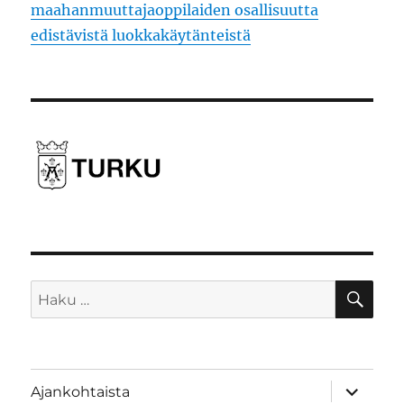
maahanmuuttajaoppilaiden osallisuutta
edistävistä luokkakäytänteistä
HA
Etsi:
näytä
Ajankohtaista
alavalik