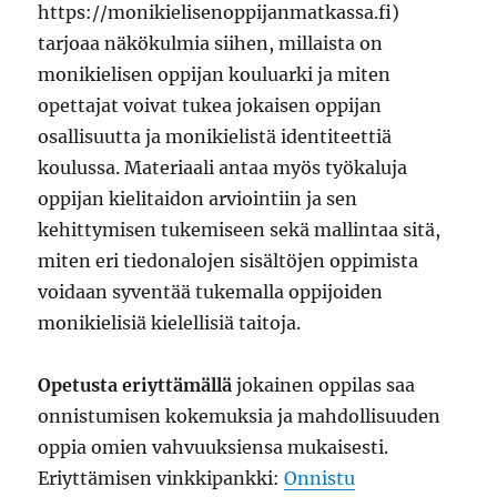
https://monikielisenoppijanmatkassa.fi)
tarjoaa näkökulmia siihen, millaista on
monikielisen oppijan kouluarki ja miten
opettajat voivat tukea jokaisen oppijan
osallisuutta ja monikielistä identiteettiä
koulussa. Materiaali antaa myös työkaluja
oppijan kielitaidon arviointiin ja sen
kehittymisen tukemiseen sekä mallintaa sitä,
miten eri tiedonalojen sisältöjen oppimista
voidaan syventää tukemalla oppijoiden
monikielisiä kielellisiä taitoja.
Opetusta eriyttämällä
jokainen oppilas saa
onnistumisen kokemuksia ja mahdollisuuden
oppia omien vahvuuksiensa mukaisesti.
Eriyttämisen vinkkipankki:
Onnistu