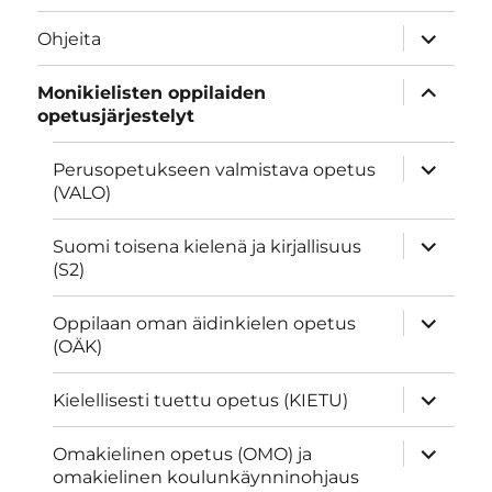
näytä
Ohjeita
alavalik
näytä
Monikielisten oppilaiden
alavalik
opetusjärjestelyt
näytä
Perusopetukseen valmistava opetus
alavalik
(VALO)
näytä
Suomi toisena kielenä ja kirjallisuus
alavalik
(S2)
näytä
Oppilaan oman äidinkielen opetus
alavalik
(OÄK)
näytä
Kielellisesti tuettu opetus (KIETU)
alavalik
näytä
Omakielinen opetus (OMO) ja
alavalik
omakielinen koulunkäynninohjaus