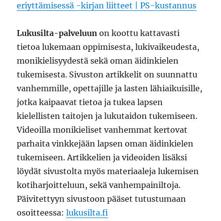
eriyttämisessä -kirjan liitteet | PS-kustannus
Lukusilta-palveluun
on koottu kattavasti
tietoa lukemaan oppimisesta, lukivaikeudesta,
monikielisyydestä sekä oman äidinkielen
tukemisesta. Sivuston artikkelit on suunnattu
vanhemmille, opettajille ja lasten lähiaikuisille,
jotka kaipaavat tietoa ja tukea lapsen
kielellisten taitojen ja lukutaidon tukemiseen.
Videoilla monikieliset vanhemmat kertovat
parhaita vinkkejään lapsen oman äidinkielen
tukemiseen. Artikkelien ja videoiden lisäksi
löydät sivustolta myös materiaaleja lukemisen
kotiharjoitteluun, sekä vanhempainiltoja.
Päivitettyyn sivustoon pääset tutustumaan
osoitteessa:
lukusilta.fi