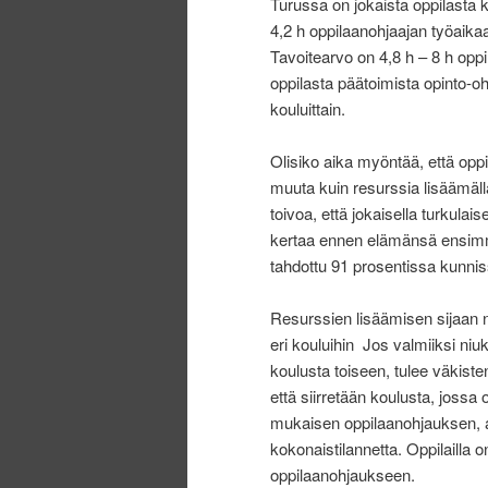
Turussa on jokaista oppilasta
4,2 h oppilaanohjaajan työaikaa.
Tavoitearvo on 4,8 h – 8 h op
oppilasta päätoimista opinto-oh
kouluittain.
Olisiko aika myöntää, että op
muuta kuin resurssia lisäämäl
toivoa, että jokaisella turkulai
kertaa ennen elämänsä ensimmä
tahdottu 91 prosentissa kunni
Resurssien lisäämisen sijaan 
eri kouluihin Jos valmiiksi ni
koulusta toiseen, tulee väkist
että siirretään koulusta, joss
mukaisen oppilaanohjauksen, a
kokonaistilannetta. Oppilailla
oppilaanohjaukseen.