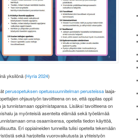
inä yksilönä (
Hyria 2024
)
vät
perusopetuksen opetussuunnitelman perusteissa
laaja-
opettajien ohjaustyön tavoitteena on se, että oppilas oppii
ja tunnistamaan oppimistapansa. Lisäksi tavoitteena on
imishalu ja myönteisiä asenteita elämää sekä työelämää
 tunnistamaan oma osaamisensa, opetella tiedon käyttöä,
llisuutta. Eri oppiaineiden tunneilla tulisi opetella tekemään
ristöstä sekä harjoitella vuorovaikutusta ja yhteistyön