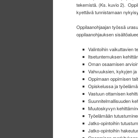
tekemistä. (Ks. kuvio 2). Oppil
kyettävä tunnistamaan nykyisyy
Oppilaanohjaajan työssä urasu
oppilaanohjauksen sisältöaluee
Valintoihin vaikuttavien 
Itsetuntemuksen kehittä
Oman osaamisen arviointi
Vahvuuksien, kykyjen ja
Oppimaan oppimisen tait
Opiskelussa ja työelämäs
Vastuun ottamisen kehit
Suunnitelmallisuuden ke
Muutoskyvyn kehittämin
Työelämään tutustumine
Jatko-opintoihin tutustu
Jatko-opintoihin hakeutu
Osaamisen merkityksen 