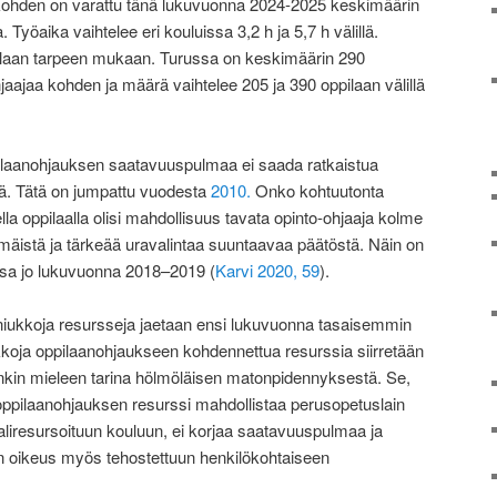
 kohden on varattu tänä lukuvuonna 2024-2025 keskimäärin
 Työaika vaihtelee eri kouluissa 3,2 h ja 5,7 h välillä.
pilaan tarpeen mukaan. Turussa on keskimäärin 290
jaajaa kohden ja määrä vaihtelee 205 ja 390 oppilaan välillä
pilaanohjauksen saatavuuspulmaa ei saada ratkaistua
lä. Tätä on jumpattu vuodesta
2010.
Onko kohtuutonta
sella oppilaalla olisi mahdollisuus tavata opinto-ohjaaja kolme
istä ja tärkeää uravalintaa suuntaavaa päätöstä. Näin on
ssa jo lukuvuonna 2018–2019 (
Karvi 2020, 59
).
niukkoja resursseja jaetaan ensi lukuvuonna tasaisemmin
ukkoja oppilaanohjaukseen kohdennettua resurssia siirretään
enkin mieleen tarina hölmöläisen matonpidennyksestä. Se,
a oppilaanohjauksen resurssi mahdollistaa perusopetuslain
liresursoituun kouluun, ei korjaa saatavuuspulmaa ja
 on oikeus myös tehostettuun henkilökohtaiseen