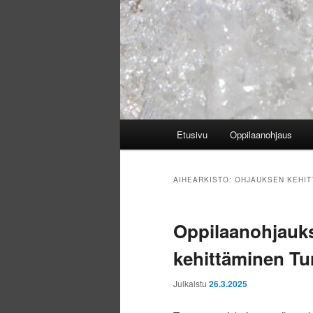
Päävalikko
Etusivu
Oppilaanohjaus
AIHEARKISTO:
OHJAUKSEN KEHIT
Oppilaanohjauk
kehittäminen Tu
Julkaistu
26.3.2025