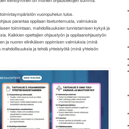
uden kehittyminen on monien ohjaustekojen summa.
 toimintaympäristön vuoropuhelun tulos.
 ohjaus parantaa oppilaan itsetuntemusta, valmiuksia
alliseen toimintaan, mahdollisuuksien tunnistamisen kykyä ja
ia. Kaikkien opettajien ohjaustyön ja oppilaanohjaustyön
apsen ja nuoren elinikäisen oppimisen valmiuksia (minä
 mahdollisuuksia ja tehdä yhteistyötä (minä yhteisön