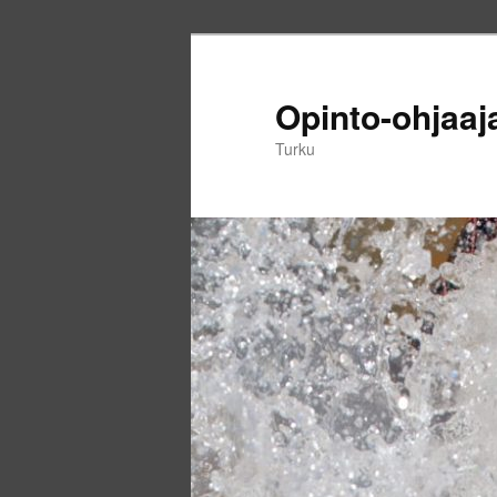
Siirry
Siirry
sisältöön
toissijaiseen
sisältöön
Opinto-ohjaaj
Turku