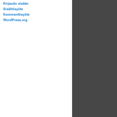
Kirjaudu sisään
Sisältösyöte
Kommenttisyöte
WordPress.org