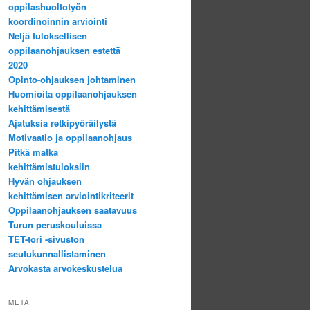
oppilashuoltotyön
koordinoinnin arviointi
Neljä tuloksellisen
oppilaanohjauksen estettä
2020
Opinto-ohjauksen johtaminen
Huomioita oppilaanohjauksen
kehittämisestä
Ajatuksia retkipyöräilystä
Motivaatio ja oppilaanohjaus
Pitkä matka
kehittämistuloksiin
Hyvän ohjauksen
kehittämisen arviointikriteerit
Oppilaanohjauksen saatavuus
Turun peruskouluissa
TET-tori -sivuston
seutukunnallistaminen
Arvokasta arvokeskustelua
META