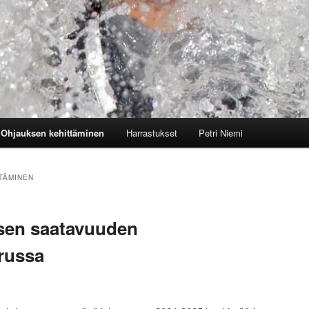
Ohjauksen kehittäminen
Harrastukset
Petri Niemi
TÄMINEN
sen saatavuuden
russa