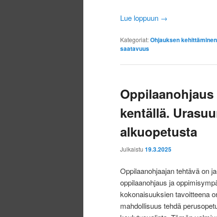
Lue loppuun
→
Kategoriat:
Ohjauksen kehittäminen
saatavuus
Oppilaanohjaus 
kentällä. Urasuu
alkuopetusta
Julkaistu
19.3.2025
Oppilaanohjaajan tehtävä on ja
oppilaanohjaus ja oppimisymp
kokonaisuuksien tavoitteena on 
mahdollisuus tehdä perusopetu