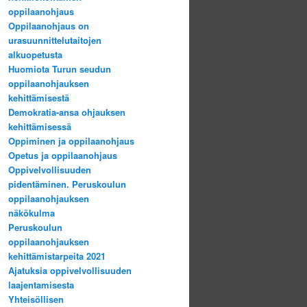
oppilaanohjaus
Oppilaanohjaus on
urasuunnittelutaitojen
alkuopetusta
Huomiota Turun seudun
oppilaanohjauksen
kehittämisestä
Demokratia-ansa ohjauksen
kehittämisessä
Oppiminen ja oppilaanohjaus
Opetus ja oppilaanohjaus
Oppivelvollisuuden
pidentäminen. Peruskoulun
oppilaanohjauksen
näkökulma
Peruskoulun
oppilaanohjauksen
kehittämistarpeita 2021
Ajatuksia oppivelvollisuuden
laajentamisesta
Yhteisöllisen