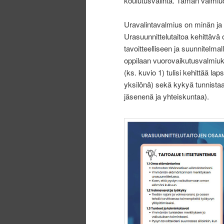
koulutusvalinta. Tämän valmi
Uravalintavalmius on minän ja
Urasuunnittelutaitoa kehittävä
tavoitteelliseen ja suunnitelm
oppilaan vuorovaikutusvalmiuks
(ks. kuvio 1) tulisi kehittää l
yksilönä) sekä kykyä tunnistaa
jäsenenä ja yhteiskuntaa).