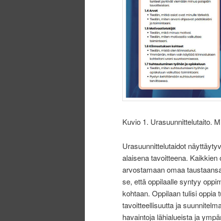
Kuvio 1. Urasuunnittelutaito. M
Urasuunnittelutaidot näyttäyty
alaisena tavoitteena. Kaikkien 
arvostamaan omaa taustaansa 
se, että oppilaalle syntyy opp
kohtaan. Oppilaan tulisi oppia
tavoitteellisuutta ja suunnitelma
havaintoja lähialueista ja ympä