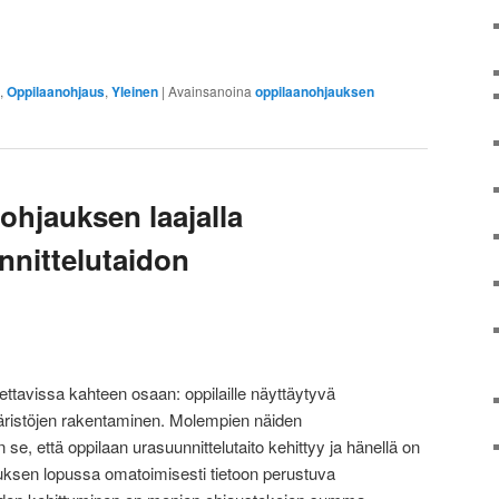
,
Oppilaanohjaus
,
Yleinen
|
Avainsanoina
oppilaanohjauksen
ohjauksen laajalla
nnittelutaidon
ettavissa kahteen osaan: oppilaille näyttäytyvä
äristöjen rakentaminen. Molempien näiden
se, että oppilaan urasuunnittelutaito kehittyy ja hänellä on
ksen lopussa omatoimisesti tietoon perustuva