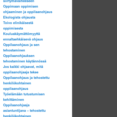
siirtymävaiheeseen
Oppimaan oppimisen
ohjaaminen ja oppilaanohjaus
Ekologista ohjausta
Toivo elinikäisestä
oppimisesta
Kouluakäymättömyyttä
ennaltaehkäisevä ohjaus
Oppilaanohjaus ja sen
tehostaminen
Oppilaanohjauksen
tehostaminen käytännössä
Jos kaikki ohjaavat, mitä
oppilaanohjaaja tekee
Oppilaanohjaus ja tehostettu
henkilökohtainen
oppilaanohjaus
Työelämään tutustumisen
kehittäminen
Oppilaanohjaaja
asiantuntijana – tehostettu
henkilökohtainen