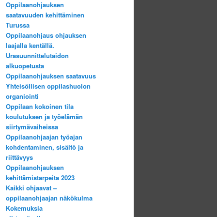
Oppilaanohjauksen
saatavuuden kehittäminen
Turussa
Oppilaanohjaus ohjauksen
laajalla kentällä.
Urasuunnittelutaidon
alkuopetusta
Oppilaanohjauksen saatavuus
Yhteisöllisen oppilashuolon
organiointi
Oppilaan kokoinen tila
koulutuksen ja työelämän
siirtymävaiheissa
Oppilaanohjaajan työajan
kohdentaminen, sisältö ja
riittävyys
Oppilaanohjauksen
kehittämistarpeita 2023
Kaikki ohjaavat –
oppilaanohjaajan näkökulma
Kokemuksia