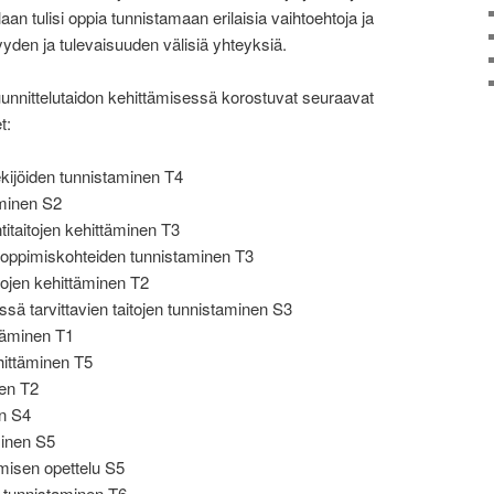
aan tulisi oppia tunnistamaan erilaisia vaihtoehtoja ja
den ja tulevaisuuden välisiä yhteyksiä.
unnittelutaidon kehittämisessä korostuvat seuraavat
t:
tekijöiden tunnistaminen T4
minen S2
taitojen kehittäminen T3
 oppimiskohteiden tunnistaminen T3
ojen kehittäminen T2
sä tarvittavien taitojen tunnistaminen S3
täminen T1
hittäminen T5
en T2
n S4
minen S5
misen opettelu S5
tunnistaminen T6