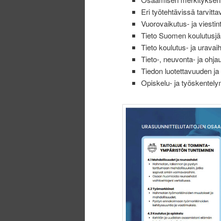
Eri työtehtävissä tarvit
Vuorovaikutus- ja viestint
Tieto Suomen koulutusjä
Tieto koulutus- ja uravai
Tieto-, neuvonta- ja ohj
Tiedon luotettavuuden ja
Opiskelu- ja työskentel