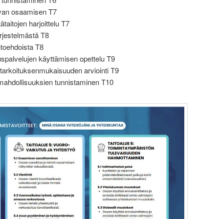
tavan osaamisen T7
ätaitojen harjoittelu T7
rjestelmästä T8
htoehdoista T8
auspalvelujen käyttämisen opettelu T9
 tarkoituksenmukaisuuden arviointi T9
ymahdollisuuksien tunnistaminen T10