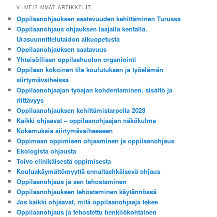
VIIMEISIMMÄT ARTIKKELIT
Oppilaanohjauksen saatavuuden kehittäminen Turussa
Oppilaanohjaus ohjauksen laajalla kentällä.
Urasuunnittelutaidon alkuopetusta
Oppilaanohjauksen saatavuus
Yhteisöllisen oppilashuolon organiointi
Oppilaan kokoinen tila koulutuksen ja työelämän
siirtymävaiheissa
Oppilaanohjaajan työajan kohdentaminen, sisältö ja
riittävyys
Oppilaanohjauksen kehittämistarpeita 2023
Kaikki ohjaavat – oppilaanohjaajan näkökulma
Kokemuksia siirtymävaiheeseen
Oppimaan oppimisen ohjaaminen ja oppilaanohjaus
Ekologista ohjausta
Toivo elinikäisestä oppimisesta
Kouluakäymättömyyttä ennaltaehkäisevä ohjaus
Oppilaanohjaus ja sen tehostaminen
Oppilaanohjauksen tehostaminen käytännössä
Jos kaikki ohjaavat, mitä oppilaanohjaaja tekee
Oppilaanohjaus ja tehostettu henkilökohtainen