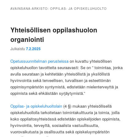
AVAINSANA-ARKISTO:
OPPILAS- JA OPISKELUHUOLTO
Yhteisöllisen oppilashuolon
organiointi
Julkaistu
7.2.2025
Opetussuunnitelman perusteissa
on kuvattu yhteisöllisen
opiskeluhuollon tavoitteita seuraavasti: Se on ” toimintaa, jonka
avulla seurataan ja kehitetään yhteisöllistä ja yksilöllistä
hyvinvointia sekä terveellisen, turvallisen ja esteettömän
oppimisympäristön syntymistä, edistetään mielenterveyttä ja
oppimista sekä ehkäistään syrjäytymistä.”
Oppilas- ja opiskeluhuoltolain
(4 §) mukaan yhteisöllisellä
opiskeluhuollolla tarkoitetaan toimintakulttuuria ja toimia, joilla
koko oppilaitosyhteisössä edistetään opiskelijoiden oppimista,
hyvinvointia, terveyttä, sosiaalista vastuullisuutta,
vuorovaikutusta ja osallisuutta sekä opiskeluympäristön