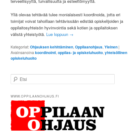
terveellisyyttä, turvallisuutta ja esteettömyyttä.
Yllä olevaa tehtävää tulee monialaisesti koordinoida, jotta eri
toimijat voivat tahoillaan tehtävissään edistää opiskelijoiden ja
oppilaitosyhteisön hyvinvointia sekä kotien ja oppilaitoksen
välistä yhteistyötä.
Lue loppuun
→
Kategoriat:
Ohjauksen kehittäminen
,
Oppilaanohjaus
,
Yleinen
|
Avainsanoina
koordinointi
,
oppilas- ja opiskeluhuolto
,
yhteisöllinen
opiskeluhuolto
E
t
s
i
WWW.OPPILAANOHJAUS.FI