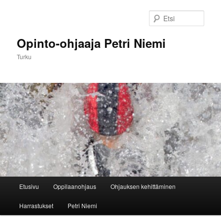
Siirry
Siirry
sisältöön
toissijaiseen
Etsi
sisältöön
Opinto-ohjaaja Petri Niemi
Turku
Päävalikko
Etusivu
Oppilaanohjaus
Ohjauksen kehittäminen
Harrastukset
Petri Niemi