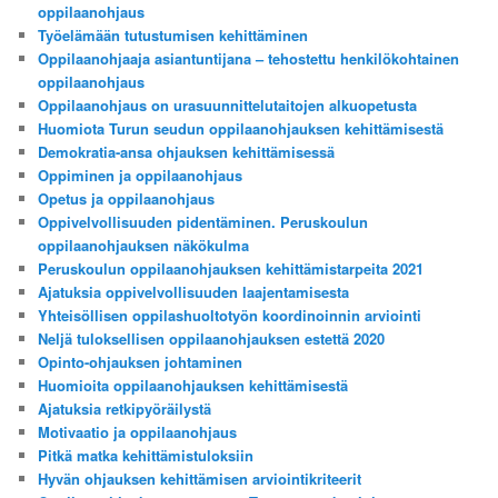
oppilaanohjaus
Työelämään tutustumisen kehittäminen
Oppilaanohjaaja asiantuntijana – tehostettu henkilökohtainen
oppilaanohjaus
Oppilaanohjaus on urasuunnittelutaitojen alkuopetusta
Huomiota Turun seudun oppilaanohjauksen kehittämisestä
Demokratia-ansa ohjauksen kehittämisessä
Oppiminen ja oppilaanohjaus
Opetus ja oppilaanohjaus
Oppivelvollisuuden pidentäminen. Peruskoulun
oppilaanohjauksen näkökulma
Peruskoulun oppilaanohjauksen kehittämistarpeita 2021
Ajatuksia oppivelvollisuuden laajentamisesta
Yhteisöllisen oppilashuoltotyön koordinoinnin arviointi
Neljä tuloksellisen oppilaanohjauksen estettä 2020
Opinto-ohjauksen johtaminen
Huomioita oppilaanohjauksen kehittämisestä
Ajatuksia retkipyöräilystä
Motivaatio ja oppilaanohjaus
Pitkä matka kehittämistuloksiin
Hyvän ohjauksen kehittämisen arviointikriteerit