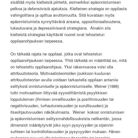
sisältää myös kielteisiä piirteitä, esimerkiksi epäonnistumisen
pelkoa ja defensiivisiä ajatuksia.
Kielteinen strategia
on oppilasta
vahingoittava ja opittua avuttomuutta. Sitä kuvataan myös
epäonnistumista synnyttävänä ansana, oppositionaalisuutena,
tukeutuvana ja depressiivisenä strategiana. Ainakin siis
kielteistä strategiaa käyttävät nuoret ovat tehostetun
oppilaanohjauksen tarpeessa.
On tärkeää rajata ne oppilaat, jotka ovat tehostetun
oppilaanohjauksen tarpeessa. Yhtä tärkeää on määrittää se, mitä
on tehostettu oppilaanohjaus. Yksi rakennusosa voisi olla
attribuutioteoria. Motivaatioteorioiden joukkoon kuuluvan
attribuutioteorian avulla voidaan tarkastella oppilaan antamia
selityksiä onnistumiselle ja epäonnistumiselle. Weiner (1986)
tutki motivaatioon liittyvää syyselittämistä psyykkisen
lopputuleman (ihmisen onnellisuuden ja positiivisuuden tai
negatiivisuuden, turhautuneisuuden ja surullisuuden) ja
itseohjautuvuuden näkökulmasta. Weiner kokosi onnistumisen
ja epäonnistumisen selitysmahdollisuuksista nelikentän, jossa
dimensiot määräytyivät joko syyn pysyvyyden ja sijainnin
suhteen tai kontrolloitavuuden ja pysyvyyden mukaan. Hänen
mukaansa syy voi olla toimijassa itsessään tai jossakin