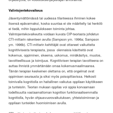
Valintojentekovaikeus
Jäsentymättömässä tai uudessa tilanteessa ihminen kokee
itsensä epävarmaksi, koska suuntaa ei ole määritelty tai henkilö
ei tiedä, mihin lopputulokseen toiminta johtaa.
Valintojentekovaikeutta voidaan kuvata CIP-teoriasta johdetun
CTI-mittarin rakenteen avulla (Sampson ym. 1996a; Sampson
ym. 1996b). CTI-mittarin kehittäjät ovat ottaneet vaikutteita
kognitiivisesta terapiasta, jossa olennaisia käsitteitä ovat
kokemus, oppiminen, skeema, uskomus, minäkäsitys, muutos,
tavoitteellisuus ja toimijuus. Kognitiivisen terapian tavoitteena on
auttaa ihmistä ymmärtämään omaa kokemusmaailmaansa.
Tämän terapian keskeinen olettama on, että ongelmat ovat
oppimisen seurausta ja siksi myös poisopittavissa. Heikosti
toimivalla kognitiolla on haitallinen vaikutus oppilaan käytökseen
ja tunteisiin. Teorian mukaan oppilas voi oppia korvaamaan
todellisuutta vastaamattoman kognition funktionaalisemmalla
kognitiolla, hyvän ohjausvuorovaikutuksen, yhteistoiminnan ja
oppilaan tunteiden huomioimisen avulla.