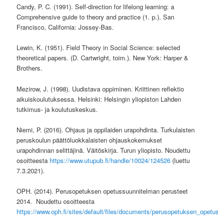
Candy, P. C. (1991). Self-direction for lifelong learning: a
Comprehensive guide to theory and practice (1. p.). San
Francisco, California: Jossey-Bas.
Lewin, K. (1951). Field Theory in Social Science: selected
theoretical papers. (D. Cartwright, toim.). New York: Harper &
Brothers.
Mezirow, J. (1998). Uudistava oppiminen. Kriittinen reflektio
aikuiskoulutuksessa. Helsinki: Helsingin yliopiston Lahden
tutkimus- ja koulutuskeskus.
Niemi, P. (2016). Ohjaus ja oppilaiden urapohdinta. Turkulaisten
peruskoulun päättöluokkalaisten ohjauskokemukset
urapohdinnan selittäjinä. Väitöskirja. Turun yliopisto. Noudettu
osoitteesta
https://www.utupub.fi/handle/10024/124526
(luettu
7.3.2021).
OPH. (2014). Perusopetuksen opetussuunnitelman perusteet
2014. Noudettu osoitteesta
https://www.oph.fi/sites/default/files/documents/perusopetuksen_opet