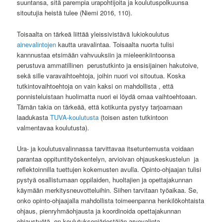
suuntansa, sitä parempia urapohtijoita ja koulutuspolkuunsa
sitoutujia heistä tulee (Niemi 2016, 110).
Toisaalta on tärkeä liittää yleissivistävä lukiokoulutus
ainevalintojen
kautta uravalintaa. Toisaalta nuorta tulisi
kannnustaa etsimään vahvuuksiin ja mieleenkiintoonsa
perustuva ammatillinen perustutkinto ja ensisijainen hakutoive,
sekä sille varavaihtoehtoja, joihin nuori voi sitoutua. Koska
tutkintovaihtoehtoja on vain kaksi on mahdollista , että
ponnisteluistaan huolimatta nuori ei löydä omaa vaihtoehtoaan.
Tämän takia on tärkeää, että kotikunta pystyy tarjoamaan
laadukasta
TUVA-koulutusta
(toisen asten tutkintoon
valmentavaa koulutusta).
Ura- ja koulutusvalinnassa tarvittavaa itsetuntemusta voidaan
parantaa oppituntityöskentelyn, arvioivan ohjauskeskustelun ja
reflektoinnilla tuettujen kokemusten avulla. Opinto-ohjaajan tulisi
pystyä osallistumaan oppilaiden, huoltajien ja opettajakunnan
käymään merkitysneuvotteluihin. Siihen tarvitaan työaikaa. Se,
onko opinto-ohjaajalla mahdollista toimeenpanna henkilökohtaista
ohjaus, pienryhmäohjausta ja koordinoida opettajakunnan
ohjaustyötä, on koulutuksenjärjestäjän arvovalinta.