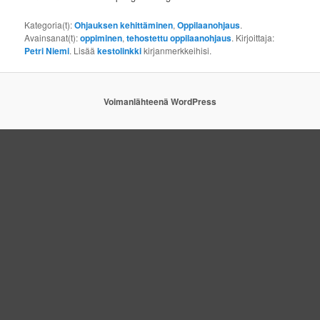
Kategoria(t):
Ohjauksen kehittäminen
,
Oppilaanohjaus
.
Avainsanat(t):
oppiminen
,
tehostettu oppilaanohjaus
. Kirjoittaja:
Petri Niemi
. Lisää
kestolinkki
kirjanmerkkeihisi.
Voimanlähteenä WordPress