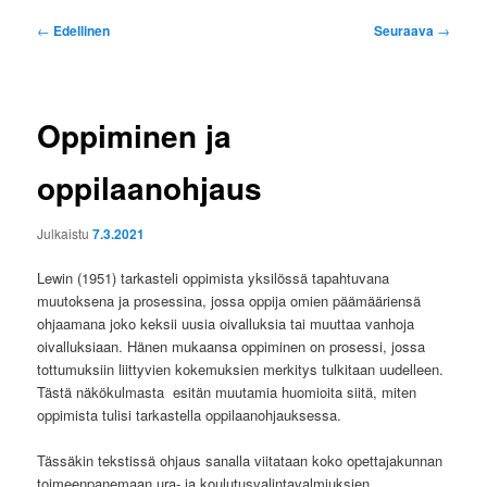
Artikkelien
←
Edellinen
Seuraava
→
selaus
Oppiminen ja
oppilaanohjaus
Julkaistu
7.3.2021
Lewin (1951) tarkasteli oppimista yksilössä tapahtuvana
muutoksena ja prosessina, jossa oppija omien päämääriensä
ohjaamana joko keksii uusia oivalluksia tai muuttaa vanhoja
oivalluksiaan. Hänen mukaansa oppiminen on prosessi, jossa
tottumuksiin liittyvien kokemuksien merkitys tulkitaan uudelleen.
Tästä näkökulmasta esitän muutamia huomioita siitä, miten
oppimista tulisi tarkastella oppilaanohjauksessa.
Tässäkin tekstissä ohjaus sanalla viitataan koko opettajakunnan
toimeenpanemaan ura- ja koulutusvalintavalmiuksien