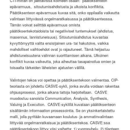
CTI-mittari on jaettavissa kolmeen osaan: päätöksenteon
epävarmuus, sitoutumisahdistusta ja ulkoista konfliktia.
Päätöksenteon epävarmuus kuvaa sitä, onko oppilaalla vaikeutta
valintaan liittyvässä ongelmaratkaisussa ja päätöksenteossa.
Tämän voivat selittää epävarmuus omista
päätöksentekotaidoista tai negatiiviset tuntemukset (ahdistus,
masennus, lannistuneisuus). Sitoutumisahdistus kuvastaa
kyvyttömyyttä valita ensisijainen ura- tai hakutoive, vaikka
mahdolliset vaihtoehdot ovat jo rajautuneet. Tämä heijastuu
ahdistuneisuutena valinnan suorittamisen aikana. Ulkoinen
konflikti kuvaa vaikeutta, joka aiheuttaa tasapainoilua omien ja
toisaalta tärkeiden läheisten ajatusten välillä.
Valintojen tekoa voi opettaa ja päätöksentekoon valmentaa. CIP-
teoriasta on johdettu CASVE-sykli, jonka avulla voidaan rakentaa
ohjausprosessi, jonka aikana taitoja harjoitellaan. CASVE
muodostuu sanoista Communication, Analysis, Synthesis,
Valuing ja Execution. CASVE-syklillä kuvataan päätöksenteon
sisältämän informaation prosessointia. Se on yksinkertaistettu
malli, jolla pyritään kuvaamaan koulutus- ja ammatinvalintaan
liittyvää ongelmanratkaisua ja päätöksentekoa. CASVE:ssa
päätöksentekoon liittyy viisi vaihetta: 1) vuoropuhelu, 2) tilanteen