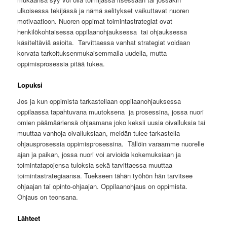
ulkoisessa tekijässä ja nämä selitykset vaikuttavat nuoren
motivaatioon. Nuoren oppimat toimintastrategiat ovat
henkilökohtaisessa oppilaanohjauksessa tai ohjauksessa
käsiteltäviä asioita. Tarvittaessa vanhat strategiat voidaan
korvata tarkoituksenmukaisemmalla uudella, mutta
oppimisprosessia pitää tukea.
Lopuksi
Jos ja kun oppimista tarkastellaan oppilaanohjauksessa
oppilaassa tapahtuvana muutoksena ja prosessina, jossa nuori
omien päämääriensä ohjaamana joko keksii uusia oivalluksia tai
muuttaa vanhoja oivalluksiaan, meidän tulee tarkastella
ohjausprosessia oppimisprosessina. Tällöin varaamme nuorelle
ajan ja paikan, jossa nuori voi arvioida kokemuksiaan ja
toimintatapojensa tuloksia sekä tarvittaessa muuttaa
toimintastrategiaansa. Tuekseen tähän työhön hän tarvitsee
ohjaajan tai opinto-ohjaajan. Oppilaanohjaus on oppimista.
Ohjaus on teonsana.
Lähteet