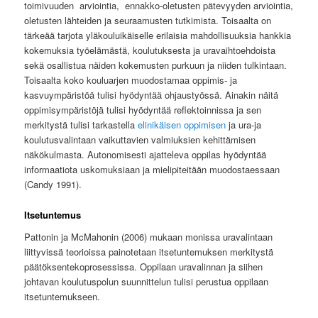
toimivuuden arviointia, ennakko-oletusten pätevyyden arviointia,
oletusten lähteiden ja seuraamusten tutkimista. Toisaalta on
tärkeää tarjota yläkouluikäiselle erilaisia mahdollisuuksia hankkia
kokemuksia työelämästä, koulutuksesta ja uravaihtoehdoista
sekä osallistua näiden kokemusten purkuun ja niiden tulkintaan.
Toisaalta koko kouluarjen muodostamaa oppimis- ja
kasvuympäristöä tulisi hyödyntää ohjaustyössä. Ainakin näitä
oppimisympäristöjä tulisi hyödyntää reflektoinnissa ja sen
merkitystä tulisi tarkastella
elinikäisen oppimisen
ja ura-ja
koulutusvalintaan vaikuttavien valmiuksien kehittämisen
näkökulmasta. Autonomisesti ajatteleva oppilas hyödyntää
informaatiota uskomuksiaan ja mielipiteitään muodostaessaan
(Candy 1991).
Itsetuntemus
Pattonin ja McMahonin (2006) mukaan monissa uravalintaan
liittyvissä teorioissa painotetaan itsetuntemuksen merkitystä
päätöksentekoprosessissa. Oppilaan uravalinnan ja siihen
johtavan koulutuspolun suunnittelun tulisi perustua oppilaan
itsetuntemukseen.