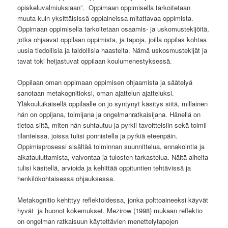
opiskeluvalmiuksiaan”. Oppimaan oppimisella tarkoitetaan
muuta kuin yksittäisissä oppiaineissa mitattavaa oppimista.
Oppimaan oppimisella tarkoitetaan osaamis- ja uskomustekijöitä,
jotka ohjaavat oppilaan oppimista, ja tapoja, joilla oppilas kohtaa
uusia tiedollisia ja taidollisia haasteita. Nämä uskosmustekijät ja
tavat toki heijastuvat oppilaan koulumenestyksessä.
Oppilaan oman oppimaan oppimisen ohjaamista ja säätelyä
sanotaan metakognitioksi, oman ajattelun ajatteluksi.
Yläkouluikäisellä oppilaalle on jo syntynyt käsitys siitä, millainen
hän on oppijana, toimijana ja ongelmanratkaisijana. Hänellä on
tietoa siitä, miten hän suhtautuu ja pyrkii tavoitteisiin sekä toimii
tilanteissa, joissa tulisi ponnistella ja pyrkiä eteenpäin.
Oppimisprosessi sisältää toiminnan suunnittelua, ennakointia ja
aikatauluttamista, valvontaa ja tulosten tarkastelua. Näitä aiheita
tulisi käsitellä, arvioida ja kehittää oppituntien tehtävissä ja
henkilökohtaisessa ohjauksessa.
Metakognitio kehittyy reflektoidessa, jonka polttoaineeksi käyvät
hyvät ja huonot kokemukset. Mezirow (1998) mukaan reflektio
on ongelman ratkaisuun käytettävien menettelytapojen