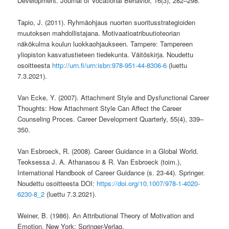
Development. Journal of Vocational Behavior, 16(3), 282–298.
Tapio, J. (2011). Ryhmäohjaus nuorten suoritusstrategioiden
muutoksen mahdollistajana. Motivaatioatribuutioteorian
näkökulma koulun luokkaohjaukseen. Tampere: Tampereen
yliopiston kasvatustieteen tiedekunta. Väitöskirja. Noudettu
osoitteesta
http://urn.fi/urn:isbn:978-951-44-8306-6
(luettu
7.3.2021).
Van Ecke, Y. (2007). Attachment Style and Dysfunctional Career
Thoughts: How Attachment Style Can Affect the Career
Counseling Proces. Career Development Quarterly, 55(4), 339–
350.
Van Esbroeck, R. (2008). Career Guidance in a Global World.
Teoksessa J. A. Athanasou & R. Van Esbroeck (toim.),
International Handbook of Career Guidance (s. 23-44). Springer.
Noudettu osoitteesta DOI:
https://doi.org/10.1007/978-1-4020-
6230-8_2
(luettu 7.3.2021).
Weiner, B. (1986). An Attributional Theory of Motivation and
Emotion. New York: Springer-Verlag.