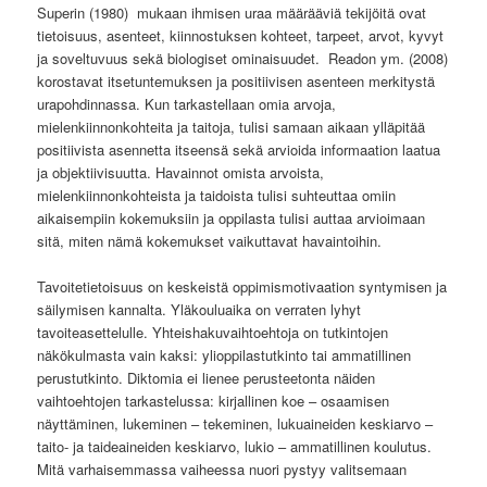
Superin (1980) mukaan ihmisen uraa määrääviä tekijöitä ovat
tietoisuus, asenteet, kiinnostuksen kohteet, tarpeet, arvot, kyvyt
ja soveltuvuus sekä biologiset ominaisuudet. Readon ym. (2008)
korostavat itsetuntemuksen ja positiivisen asenteen merkitystä
urapohdinnassa. Kun tarkastellaan omia arvoja,
mielenkiinnonkohteita ja taitoja, tulisi samaan aikaan ylläpitää
positiivista asennetta itseensä sekä arvioida informaation laatua
ja objektiivisuutta. Havainnot omista arvoista,
mielenkiinnonkohteista ja taidoista tulisi suhteuttaa omiin
aikaisempiin kokemuksiin ja oppilasta tulisi auttaa arvioimaan
sitä, miten nämä kokemukset vaikuttavat havaintoihin.
Tavoitetietoisuus on keskeistä oppimismotivaation syntymisen ja
säilymisen kannalta. Yläkouluaika on verraten lyhyt
tavoiteasettelulle. Yhteishakuvaihtoehtoja on tutkintojen
näkökulmasta vain kaksi: ylioppilastutkinto tai ammatillinen
perustutkinto. Diktomia ei lienee perusteetonta näiden
vaihtoehtojen tarkastelussa: kirjallinen koe – osaamisen
näyttäminen, lukeminen – tekeminen, lukuaineiden keskiarvo –
taito- ja taideaineiden keskiarvo, lukio – ammatillinen koulutus.
Mitä varhaisemmassa vaiheessa nuori pystyy valitsemaan