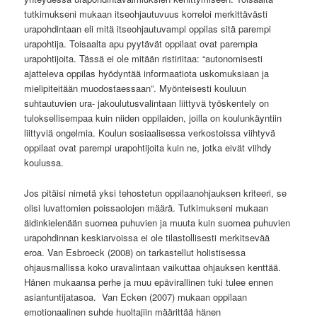
tutkimukseni mukaan itseohjautuvuus korreloi merkittävästi
urapohdintaan eli mitä itseohjautuvampi oppilas sitä parempi
urapohtija. Toisaalta apu pyytävät oppilaat ovat parempia
urapohtijoita. Tässä ei ole mitään ristiriitaa: “autonomisesti
ajatteleva oppilas hyödyntää informaatiota uskomuksiaan ja
mielipiteitään muodostaessaan”. Myönteisesti kouluun
suhtautuvien ura- jakoulutusvalintaan liittyvä työskentely on
tuloksellisempaa kuin niiden oppilaiden, joilla on koulunkäyntiin
liittyviä ongelmia. Koulun sosiaalisessa verkostoissa viihtyvä
oppilaat ovat parempi urapohtijoita kuin ne, jotka eivät viihdy
koulussa.
Jos pitäisi nimetä yksi tehostetun oppilaanohjauksen kriteeri, se
olisi luvattomien poissaolojen määrä. Tutkimukseni mukaan
äidinkielenään suomea puhuvien ja muuta kuin suomea puhuvien
urapohdinnan keskiarvoissa ei ole tilastollisesti merkitsevää
eroa. Van Esbroeck (2008) on tarkastellut holistisessa
ohjausmallissa koko uravalintaan vaikuttaa ohjauksen kenttää.
Hänen mukaansa perhe ja muu epävirallinen tuki tulee ennen
asiantuntijatasoa. Van Ecken (2007) mukaan oppilaan
emotionaalinen suhde huoltajiin määrittää hänen