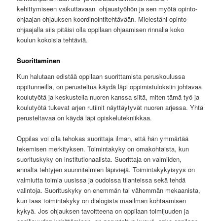
kehittymiseen vaikuttavaan ohjaustyöhön ja sen myötä opinto-
ohjaajan ohjauksen koordinointitehtävään. Mielestäni opinto-
ohjaajalla siis pitäisi olla oppilaan ohjaamisen rinnalla koko
koulun kokoisia tehtäviä.
Suorittaminen
Kun halutaan edistää oppilaan suorittamista peruskoulussa
oppitunneilla, on perusteltua käydä läpi oppimistuloksiin johtavaa
koulutyötä ja keskustella nuoren kanssa siitä, miten tämä työ ja
koulutyötä tukevat arjen rutiinit näyttäytyvät nuoren arjessa. Yhtä
perusteltavaa on käydä läpi opiskelutekniikkaa.
Oppilas voi olla tehokas suorittaja ilman, että hän ymmärtää
tekemisen merkityksen. Toimintakyky on omakohtaista, kun
suorituskyky on institutionaalista. Suorittaja on valmiiden,
ennalta tehtyjen suunnitelmien läpiviejä. Toimintakykyisyys on
valmiutta toimia uusissa ja oudoissa tilanteissa sekä tehdä
valintoja. Suorituskyky on enemmän tai vähemmän mekaanista,
kun taas toimintakyky on dialogista maailman kohtaamisen
kykyä. Jos ohjauksen tavoitteena on oppilaan toimijuuden ja