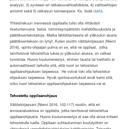
analyysi, 3) synteesi eri ratkaisuvaihtoehdoista, 4) vaihtoehtojen
arviointi sekä 5) ratkaisun toimeenpano. Ks. lisää
täältä.
Yhteishakuun mennessä oppilaalla tulisi olla riittävästi
itsetuntemusta, tietoa toimintaympäristön mahdollisuuksista ja
päätöksentekotaitoja. Matka lähtötilanteesta eli yläkoulun alusta
päätöksentekoon on lyhyt. Kuten osoitin väitöskirjassani (Niemi
2016), opinto-ohjaajan pulma on se, että ne oppilaat, jotka
tarvitsisivat tehostettua tukea jo yläkoulun alussa, on vaikea
tunnistaa. Huono koulumenestys, etninen tausta tai kielitaito ei
automaattisesti tarkoita sitä, että nuori on tehostetun
oppilaanohjauksen
tarpeessa. He voivat toki olla tehostetun
ohjauksen
tarpeessa. Hyvät opintosuoritukset eivät kerro sitä,
onko nuori tehostetun oppilaanohjauksen tarpeessa vai ei.
Tehostettu oppilaanohjaus
Väitöskirjassani (Niemi 2016, 102-117) osoitin, että eri
arvosanaluokissa on oppilaita, jotka tarvitsevat tehostettua
oppilaanohjausta. Huono koulumenestys ei saa olla ainoa kriteeri
tehostetulle tuelle. Oppilaan suhtautuminen koulutyöhön on
yhteydessä urapohdintavalmiuksien kehittymiseen. Toisaalta