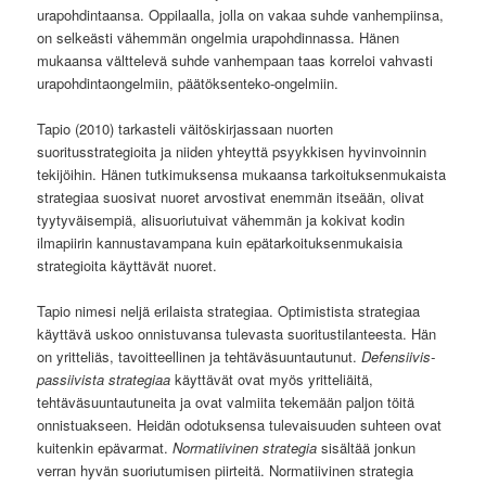
urapohdintaansa. Oppilaalla, jolla on vakaa suhde vanhempiinsa,
on selkeästi vähemmän ongelmia urapohdinnassa. Hänen
mukaansa välttelevä suhde vanhempaan taas korreloi vahvasti
urapohdintaongelmiin, päätöksenteko-ongelmiin.
Tapio (2010) tarkasteli väitöskirjassaan nuorten
suoritusstrategioita ja niiden yhteyttä psyykkisen hyvinvoinnin
tekijöihin. Hänen tutkimuksensa mukaansa tarkoituksenmukaista
strategiaa suosivat nuoret arvostivat enemmän itseään, olivat
tyytyväisempiä, alisuoriutuivat vähemmän ja kokivat kodin
ilmapiirin kannustavampana kuin epätarkoituksenmukaisia
strategioita käyttävät nuoret.
Tapio nimesi neljä erilaista strategiaa. Optimistista strategiaa
käyttävä uskoo onnistuvansa tulevasta suoritustilanteesta. Hän
on yritteliäs, tavoitteellinen ja tehtäväsuuntautunut.
Defensiivis-
passiivista strategiaa
käyttävät ovat myös yritteliäitä,
tehtäväsuuntautuneita ja ovat valmiita tekemään paljon töitä
onnistuakseen. Heidän odotuksensa tulevaisuuden suhteen ovat
kuitenkin epävarmat.
Normatiivinen strategia
sisältää jonkun
verran hyvän suoriutumisen piirteitä. Normatiivinen strategia