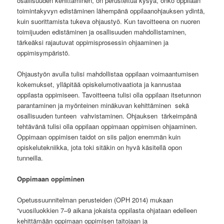
osallisuuden kehittäminen, on perusteltua kysyä, onko oppilaan
toimintakyvyn edistäminen lähempänä oppilaanohjauksen ydintä,
kuin suorittamista tukeva ohjaustyö. Kun tavoitteena on nuoren
toimijuuden edistäminen ja osallisuuden mahdollistaminen,
tärkeäksi rajautuvat oppimisprosessin ohjaaminen ja
oppimisympäristö.
Ohjaustyön avulla tulisi mahdollistaa oppilaan voimaantumisen
kokemukset, ylläpitää opiskelumotivaatiota ja kannustaa
oppilasta oppimiseen. Tavoitteena tulisi olla oppilaan itsetunnon
parantaminen ja myönteinen minäkuvan kehittäminen sekä
osallisuuden tunteen vahvistaminen. Ohjauksen tärkeimpänä
tehtävänä tulisi olla oppilaan oppimaan oppimisen ohjaaminen.
Oppimaan oppimisen taidot on siis paljon enemmän kuin
opiskelutekniikka, jota toki sitäkin on hyvä käsitellä opon
tunneilla.
Oppimaan oppiminen
Opetussuunnitelman perusteiden (OPH 2014) mukaan
“vuosiluokkien 7–9 aikana jokaista oppilasta ohjataan edelleen
kehittämään oppimaan oppimisen taitojaan ja