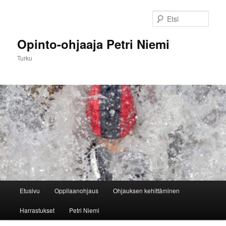
Siirry
sisältöön
Etsi
Opinto-ohjaaja Petri Niemi
Turku
Päävalikko
Etusivu
Oppilaanohjaus
Ohjauksen kehittäminen
Harrastukset
Petri Niemi