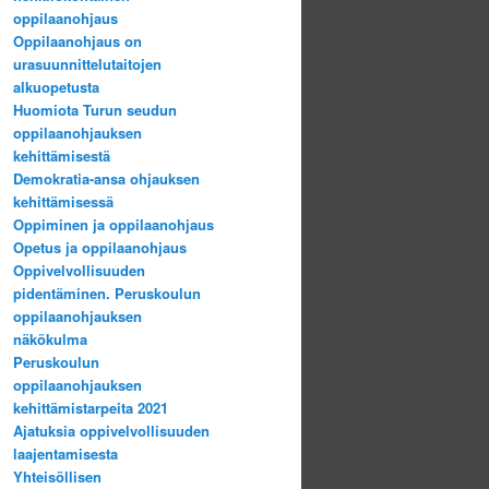
oppilaanohjaus
Oppilaanohjaus on
urasuunnittelutaitojen
alkuopetusta
Huomiota Turun seudun
oppilaanohjauksen
kehittämisestä
Demokratia-ansa ohjauksen
kehittämisessä
Oppiminen ja oppilaanohjaus
Opetus ja oppilaanohjaus
Oppivelvollisuuden
pidentäminen. Peruskoulun
oppilaanohjauksen
näkökulma
Peruskoulun
oppilaanohjauksen
kehittämistarpeita 2021
Ajatuksia oppivelvollisuuden
laajentamisesta
Yhteisöllisen