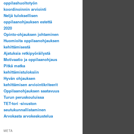
oppilashuoltotyön
koordinoinnin arviointi
Neljä tuloksellisen
oppilaanohjauksen estettä
2020
Opinto-ohjauksen johtaminen
Huomioita oppilaanohjauksen
kehittämisestä
Ajatuksia retkipyöräilystä
Motivaatio ja oppilaanohjaus
Pitkä matka
kehittämistuloksiin
Hyvän ohjauksen
kehittämisen arviointikriteerit
Oppilaanohjauksen saatavuus
Turun peruskouluissa
TET-tori -sivuston
seutukunnallistaminen
Arvokasta arvokeskustelua
META