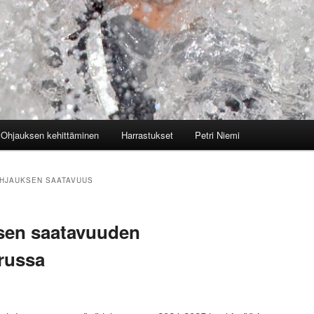
Ohjauksen kehittäminen
Harrastukset
Petri Niemi
HJAUKSEN SAATAVUUS
sen saatavuuden
russa