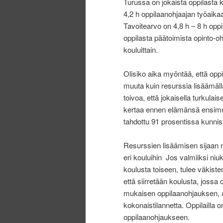
Turussa on jokaista oppilasta
4,2 h oppilaanohjaajan työaikaa.
Tavoitearvo on 4,8 h – 8 h op
oppilasta päätoimista opinto-oh
kouluittain.
Olisiko aika myöntää, että op
muuta kuin resurssia lisäämäl
toivoa, että jokaisella turkulai
kertaa ennen elämänsä ensimmä
tahdottu 91 prosentissa kunni
Resurssien lisäämisen sijaan 
eri kouluihin Jos valmiiksi ni
koulusta toiseen, tulee väkist
että siirretään koulusta, joss
mukaisen oppilaanohjauksen, a
kokonaistilannetta. Oppilailla
oppilaanohjaukseen.