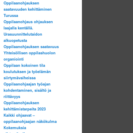
Oppilaanohjauksen
saatavuuden kehittäminen
Turussa
Oppilaanohjaus ohjauksen
laajalla kentällä.
Urasuunnittelutaidon
alkuopetusta
Oppilaanohjauksen saatavuus
Yhteisöllisen oppilashuolon
organiointi
Oppilaan kokoinen tila
koulutuksen ja työelämän
siirtymävaiheissa
Oppilaanohjaajan työajan
kohdentaminen, sisältö ja
riittävyys
Oppilaanohjauksen
kehittämistarpeita 2023
Kaikki ohjaavat –
oppilaanohjaajan näkökulma
Kokemuksia