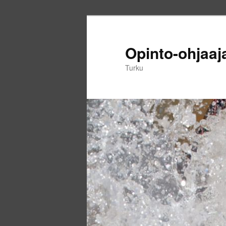
Siirry
Siirry
sisältöön
toissijaiseen
sisältöön
Opinto-ohjaaj
Turku