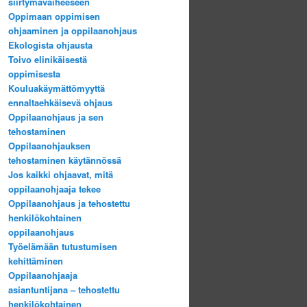
siirtymävaiheeseen
Oppimaan oppimisen
ohjaaminen ja oppilaanohjaus
Ekologista ohjausta
Toivo elinikäisestä
oppimisesta
Kouluakäymättömyyttä
ennaltaehkäisevä ohjaus
Oppilaanohjaus ja sen
tehostaminen
Oppilaanohjauksen
tehostaminen käytännössä
Jos kaikki ohjaavat, mitä
oppilaanohjaaja tekee
Oppilaanohjaus ja tehostettu
henkilökohtainen
oppilaanohjaus
Työelämään tutustumisen
kehittäminen
Oppilaanohjaaja
asiantuntijana – tehostettu
henkilökohtainen