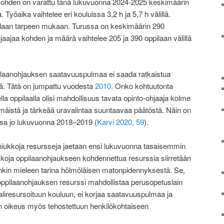
 kohden on varattu tänä lukuvuonna 2024-2025 keskimäärin
 Työaika vaihtelee eri kouluissa 3,2 h ja 5,7 h välillä.
pilaan tarpeen mukaan. Turussa on keskimäärin 290
jaajaa kohden ja määrä vaihtelee 205 ja 390 oppilaan välillä
pilaanohjauksen saatavuuspulmaa ei saada ratkaistua
lä. Tätä on jumpattu vuodesta
2010.
Onko kohtuutonta
sella oppilaalla olisi mahdollisuus tavata opinto-ohjaaja kolme
istä ja tärkeää uravalintaa suuntaavaa päätöstä. Näin on
ssa jo lukuvuonna 2018–2019 (
Karvi 2020, 59
).
niukkoja resursseja jaetaan ensi lukuvuonna tasaisemmin
ukkoja oppilaanohjaukseen kohdennettua resurssia siirretään
enkin mieleen tarina hölmöläisen matonpidennyksestä. Se,
a oppilaanohjauksen resurssi mahdollistaa perusopetuslain
liresursoituun kouluun, ei korjaa saatavuuspulmaa ja
 on oikeus myös tehostettuun henkilökohtaiseen