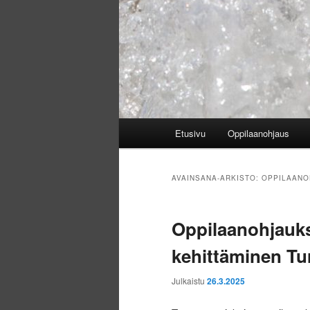
Päävalikko
Etusivu
Oppilaanohjaus
AVAINSANA-ARKISTO:
OPPILAANO
Oppilaanohjauk
kehittäminen Tu
Julkaistu
26.3.2025