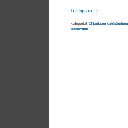
Lue loppuun
→
Kategoriat:
Ohjauksen kehittäminen
saatavuus