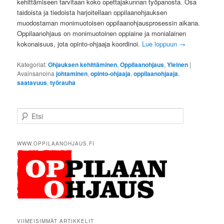
kehittämiseen tarvitaan koko opettajakunnan työpanosta. Osa
taidoista ja tiedoista harjoitellaan oppilaanohjauksen
muodostaman monimuotoisen oppilaanohjausprosessin aikana.
Oppilaanohjaus on monimuotoinen oppiaine ja monialainen
kokonaisuus, jota opinto-ohjaaja koordinoi.
Lue loppuun
→
Kategoriat:
Ohjauksen kehittäminen
,
Oppilaanohjaus
,
Yleinen
|
Avainsanoina
johtaminen
,
opinto-ohjaaja
,
oppilaanohjaaja
,
saatavuus
,
työrauha
E
t
s
i
WWW.OPPILAANOHJAUS.FI
VIIMEISIMMÄT ARTIKKELIT