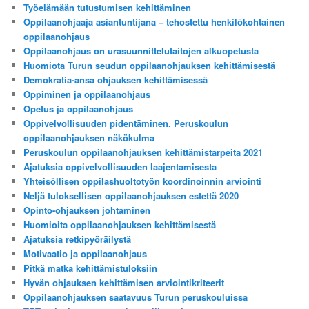
Työelämään tutustumisen kehittäminen
Oppilaanohjaaja asiantuntijana – tehostettu henkilökohtainen
oppilaanohjaus
Oppilaanohjaus on urasuunnittelutaitojen alkuopetusta
Huomiota Turun seudun oppilaanohjauksen kehittämisestä
Demokratia-ansa ohjauksen kehittämisessä
Oppiminen ja oppilaanohjaus
Opetus ja oppilaanohjaus
Oppivelvollisuuden pidentäminen. Peruskoulun
oppilaanohjauksen näkökulma
Peruskoulun oppilaanohjauksen kehittämistarpeita 2021
Ajatuksia oppivelvollisuuden laajentamisesta
Yhteisöllisen oppilashuoltotyön koordinoinnin arviointi
Neljä tuloksellisen oppilaanohjauksen estettä 2020
Opinto-ohjauksen johtaminen
Huomioita oppilaanohjauksen kehittämisestä
Ajatuksia retkipyöräilystä
Motivaatio ja oppilaanohjaus
Pitkä matka kehittämistuloksiin
Hyvän ohjauksen kehittämisen arviointikriteerit
Oppilaanohjauksen saatavuus Turun peruskouluissa