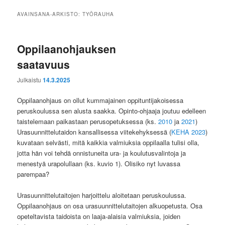
AVAINSANA-ARKISTO:
TYÖRAUHA
Oppilaanohjauksen
saatavuus
Julkaistu
14.3.2025
Oppilaanohjaus on ollut kummajainen oppituntijakoisessa
peruskoulussa sen alusta saakka. Opinto-ohjaaja joutuu edelleen
taistelemaan paikastaan perusopetuksessa (ks.
2010
ja
2021
)
Urasuunnittelutaidon kansallisessa viitekehyksessä (
KEHA 2023
)
kuvataan selvästi, mitä kaikkia valmiuksia oppilaalla tulisi olla,
jotta hän voi tehdä onnistuneita ura- ja koulutusvalintoja ja
menestyä urapolullaan (ks. kuvio 1). Olisiko nyt luvassa
parempaa?
Urasuunnittelutaitojen harjoittelu aloitetaan peruskoulussa.
Oppilaanohjaus on osa urasuunnittelutaitojen alkuopetusta. Osa
opeteltavista taidoista on laaja-alaisia valmiuksia, joiden