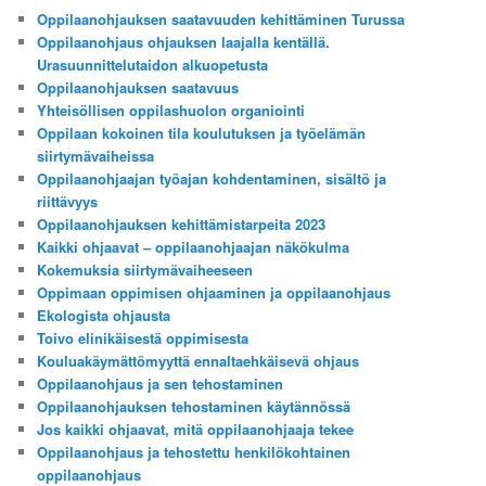
Oppilaanohjauksen saatavuuden kehittäminen Turussa
Oppilaanohjaus ohjauksen laajalla kentällä.
Urasuunnittelutaidon alkuopetusta
Oppilaanohjauksen saatavuus
Yhteisöllisen oppilashuolon organiointi
Oppilaan kokoinen tila koulutuksen ja työelämän
siirtymävaiheissa
Oppilaanohjaajan työajan kohdentaminen, sisältö ja
riittävyys
Oppilaanohjauksen kehittämistarpeita 2023
Kaikki ohjaavat – oppilaanohjaajan näkökulma
Kokemuksia siirtymävaiheeseen
Oppimaan oppimisen ohjaaminen ja oppilaanohjaus
Ekologista ohjausta
Toivo elinikäisestä oppimisesta
Kouluakäymättömyyttä ennaltaehkäisevä ohjaus
Oppilaanohjaus ja sen tehostaminen
Oppilaanohjauksen tehostaminen käytännössä
Jos kaikki ohjaavat, mitä oppilaanohjaaja tekee
Oppilaanohjaus ja tehostettu henkilökohtainen
oppilaanohjaus