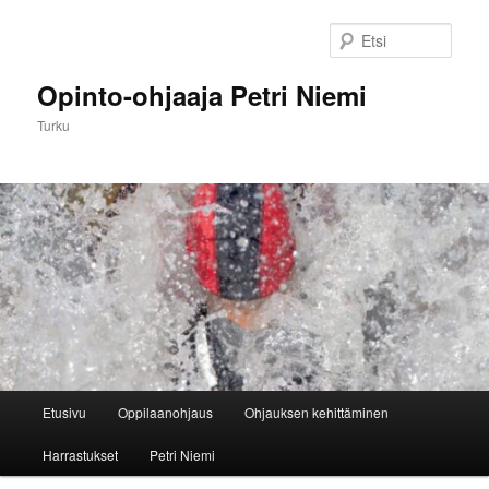
Siirry
Siirry
sisältöön
toissijaiseen
Etsi
sisältöön
Opinto-ohjaaja Petri Niemi
Turku
Päävalikko
Etusivu
Oppilaanohjaus
Ohjauksen kehittäminen
Harrastukset
Petri Niemi