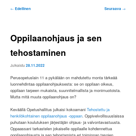
Artikkelien
←
Edellinen
Seuraava
→
selaus
Oppilaanohjaus ja sen
tehostaminen
Julkaistu
28.11.2022
Perusopetuslain 11 a pykälään on mahdutettu monta tärkeää
luonnehdintaa oppilaanohjauksesta: se on oppilaan oikeus,
oppilaan tarpeen mukaista, suunnitelmallista ja monimuotoista.
Mutta mitä muuta oppilaanohjaus on?
Keväällä Opetushallitus julkaisi kokoamani
Tehostettu ja
henkilökohtainen oppilaanohjaus -oppaan
. Oppivelvollisuuslaissa
puhutaan koulutuksen järjestäjän ohjaus- ja valvontavastuusta.
Oppaassani tarkastelen jokaiselle oppilaalle kohdennettua
oppilaanohjausta ja sen tehostamista eri toiminnan tasojen