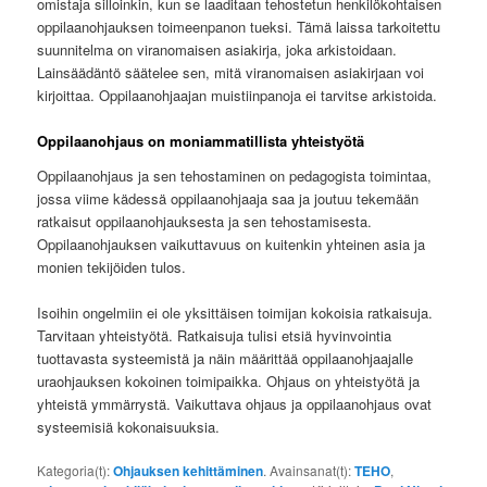
omistaja silloinkin, kun se laaditaan tehostetun henkilökohtaisen
oppilaanohjauksen toimeenpanon tueksi. Tämä laissa tarkoitettu
suunnitelma on viranomaisen asiakirja, joka arkistoidaan.
Lainsäädäntö säätelee sen, mitä viranomaisen asiakirjaan voi
kirjoittaa. Oppilaanohjaajan muistiinpanoja ei tarvitse arkistoida.
Oppilaanohjaus on moniammatillista yhteistyötä
Oppilaanohjaus ja sen tehostaminen on pedagogista toimintaa,
jossa viime kädessä oppilaanohjaaja saa ja joutuu tekemään
ratkaisut oppilaanohjauksesta ja sen tehostamisesta.
Oppilaanohjauksen vaikuttavuus on kuitenkin yhteinen asia ja
monien tekijöiden tulos.
Isoihin ongelmiin ei ole yksittäisen toimijan kokoisia ratkaisuja.
Tarvitaan yhteistyötä. Ratkaisuja tulisi etsiä hyvinvointia
tuottavasta systeemistä ja näin määrittää oppilaanohjaajalle
uraohjauksen kokoinen toimipaikka. Ohjaus on yhteistyötä ja
yhteistä ymmärrystä. Vaikuttava ohjaus ja oppilaanohjaus ovat
systeemisiä kokonaisuuksia.
Kategoria(t):
Ohjauksen kehittäminen
. Avainsanat(t):
TEHO
,