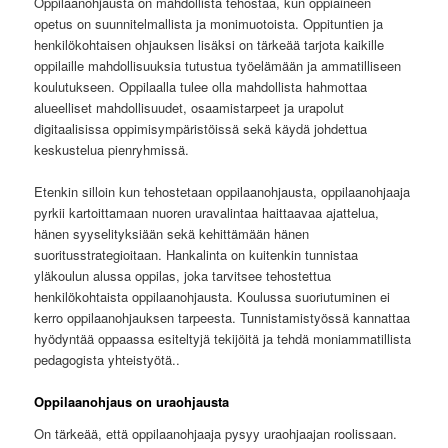
Oppilaanohjausta on mahdollista tehostaa, kun oppiaineen
opetus on suunnitelmallista ja monimuotoista. Oppituntien ja
henkilökohtaisen ohjauksen lisäksi on tärkeää tarjota kaikille
oppilaille mahdollisuuksia tutustua työelämään ja ammatilliseen
koulutukseen. Oppilaalla tulee olla mahdollista hahmottaa
alueelliset mahdollisuudet, osaamistarpeet ja urapolut
digitaalisissa oppimisympäristöissä sekä käydä johdettua
keskustelua pienryhmissä.
Etenkin silloin kun tehostetaan oppilaanohjausta, oppilaanohjaaja
pyrkii kartoittamaan nuoren uravalintaa haittaavaa ajattelua,
hänen syyselityksiään sekä kehittämään hänen
suoritusstrategioitaan. Hankalinta on kuitenkin tunnistaa
yläkoulun alussa oppilas, joka tarvitsee tehostettua
henkilökohtaista oppilaanohjausta. Koulussa suoriutuminen ei
kerro oppilaanohjauksen tarpeesta. Tunnistamistyössä kannattaa
hyödyntää oppaassa esiteltyjä tekijöitä ja tehdä moniammatillista
pedagogista yhteistyötä..
Oppilaanohjaus on uraohjausta
On tärkeää, että oppilaanohjaaja pysyy uraohjaajan roolissaan.