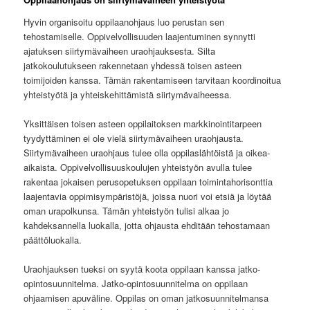
Hyvin organisoitu oppilaanohjaus luo perustan sen
tehostamiselle. Oppivelvollisuuden laajentuminen synnytti
ajatuksen siirtymävaiheen uraohjauksesta. Silta
jatkokoulutukseen rakennetaan yhdessä toisen asteen
toimijoiden kanssa. Tämän rakentamiseen tarvitaan koordinoitua
yhteistyötä ja yhteiskehittämistä siirtymävaiheessa.
Yksittäisen toisen asteen oppilaitoksen markkinointitarpeen
tyydyttäminen ei ole vielä siirtymävaiheen uraohjausta.
Siirtymävaiheen uraohjaus tulee olla oppilaslähtöistä ja oikea-
aikaista. Oppivelvollisuuskoulujen yhteistyön avulla tulee
rakentaa jokaisen perusopetuksen oppilaan toimintahorisonttia
laajentavia oppimisympäristöjä, joissa nuori voi etsiä ja löytää
oman urapolkunsa. Tämän yhteistyön tulisi alkaa jo
kahdeksannella luokalla, jotta ohjausta ehditään tehostamaan
päättöluokalla.
Uraohjauksen tueksi on syytä koota oppilaan kanssa jatko-
opintosuunnitelma. Jatko-opintosuunnitelma on oppilaan
ohjaamisen apuväline. Oppilas on oman jatkosuunnitelmansa