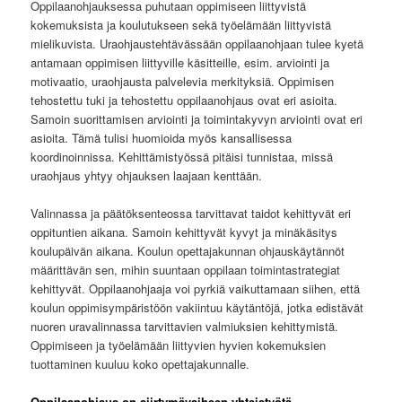
Oppilaanohjauksessa puhutaan oppimiseen liittyvistä
kokemuksista ja koulutukseen sekä työelämään liittyvistä
mielikuvista. Uraohjaustehtävässään oppilaanohjaan tulee kyetä
antamaan oppimisen liittyville käsitteille, esim. arviointi ja
motivaatio, uraohjausta palvelevia merkityksiä. Oppimisen
tehostettu tuki ja tehostettu oppilaanohjaus ovat eri asioita.
Samoin suorittamisen arviointi ja toimintakyvyn arviointi ovat eri
asioita. Tämä tulisi huomioida myös kansallisessa
koordinoinnissa. Kehittämistyössä pitäisi tunnistaa, missä
uraohjaus yhtyy ohjauksen laajaan kenttään.
Valinnassa ja päätöksenteossa tarvittavat taidot kehittyvät eri
oppituntien aikana. Samoin kehittyvät kyvyt ja minäkäsitys
koulupäivän aikana. Koulun opettajakunnan ohjauskäytännöt
määrittävän sen, mihin suuntaan oppilaan toimintastrategiat
kehittyvät. Oppilaanohjaaja voi pyrkiä vaikuttamaan siihen, että
koulun oppimisympäristöön vakiintuu käytäntöjä, jotka edistävät
nuoren uravalinnassa tarvittavien valmiuksien kehittymistä.
Oppimiseen ja työelämään liittyvien hyvien kokemuksien
tuottaminen kuuluu koko opettajakunnalle.
Oppilaanohjaus on siirtymävaiheen yhteistyötä