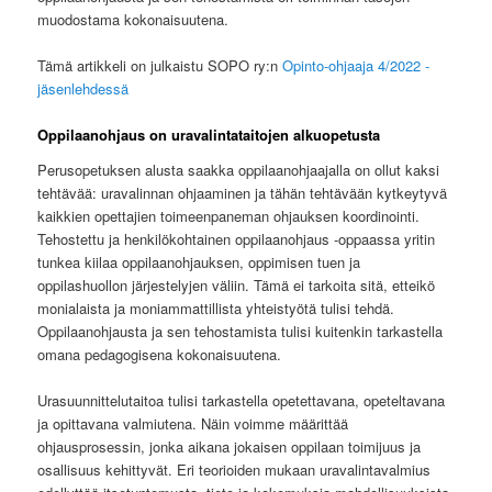
muodostama kokonaisuutena.
Tämä artikkeli on julkaistu SOPO ry:n
Opinto-ohjaaja 4/2022 -
jäsenlehdessä
Oppilaanohjaus on uravalintataitojen alkuopetusta
Perusopetuksen alusta saakka oppilaanohjaajalla on ollut kaksi
tehtävää: uravalinnan ohjaaminen ja tähän tehtävään kytkeytyvä
kaikkien opettajien toimeenpaneman ohjauksen koordinointi.
Tehostettu ja henkilökohtainen oppilaanohjaus -oppaassa yritin
tunkea kiilaa oppilaanohjauksen, oppimisen tuen ja
oppilashuollon järjestelyjen väliin. Tämä ei tarkoita sitä, etteikö
monialaista ja moniammattillista yhteistyötä tulisi tehdä.
Oppilaanohjausta ja sen tehostamista tulisi kuitenkin tarkastella
omana pedagogisena kokonaisuutena.
Urasuunnittelutaitoa tulisi tarkastella opetettavana, opeteltavana
ja opittavana valmiutena. Näin voimme määrittää
ohjausprosessin, jonka aikana jokaisen oppilaan toimijuus ja
osallisuus kehittyvät. Eri teorioiden mukaan uravalintavalmius