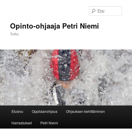
Siirry
sisältöön
Etsi
Opinto-ohjaaja Petri Niemi
Turku
Päävalikko
Etusivu
Oppilaanohjaus
Ohjauksen kehittäminen
Harrastukset
Petri Niemi