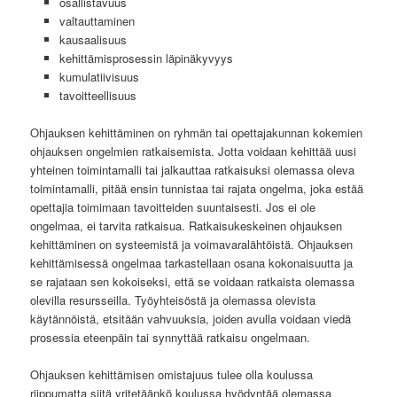
osallistavuus
valtauttaminen
kausaalisuus
kehittämisprosessin läpinäkyvyys
kumulatiivisuus
tavoitteellisuus
Ohjauksen kehittäminen on ryhmän tai opettajakunnan kokemien
ohjauksen ongelmien ratkaisemista. Jotta voidaan kehittää uusi
yhteinen toimintamalli tai jalkauttaa ratkaisuksi olemassa oleva
toimintamalli, pitää ensin tunnistaa tai rajata ongelma, joka estää
opettajia toimimaan tavoitteiden suuntaisesti. Jos ei ole
ongelmaa, ei tarvita ratkaisua. Ratkaisukeskeinen ohjauksen
kehittäminen on systeemistä ja voimavaralähtöistä. Ohjauksen
kehittämisessä ongelmaa tarkastellaan osana kokonaisuutta ja
se rajataan sen kokoiseksi, että se voidaan ratkaista olemassa
olevilla resursseilla. Työyhteisöstä ja olemassa olevista
käytännöistä, etsitään vahvuuksia, joiden avulla voidaan viedä
prosessia eteenpäin tai synnyttää ratkaisu ongelmaan.
Ohjauksen kehittämisen omistajuus tulee olla koulussa
riippumatta siitä yritetäänkö koulussa hyödyntää olemassa