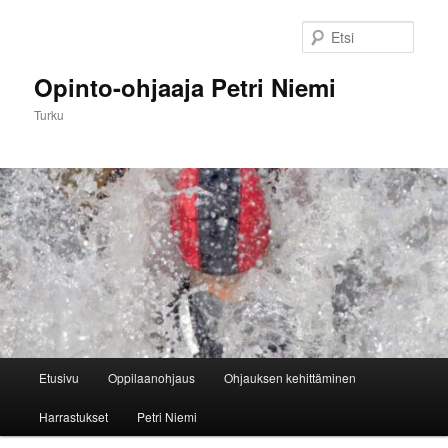
Siirry
sisältöön
Etsi
Opinto-ohjaaja Petri Niemi
Turku
Päävalikko
Etusivu
Oppilaanohjaus
Ohjauksen kehittäminen
Harrastukset
Petri Niemi