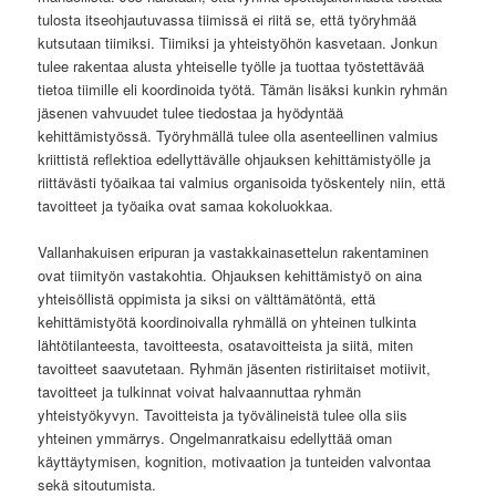
tulosta itseohjautuvassa tiimissä ei riitä se, että työryhmää
kutsutaan tiimiksi. Tiimiksi ja yhteistyöhön kasvetaan. Jonkun
tulee rakentaa alusta yhteiselle työlle ja tuottaa työstettävää
tietoa tiimille eli koordinoida työtä. Tämän lisäksi kunkin ryhmän
jäsenen vahvuudet tulee tiedostaa ja hyödyntää
kehittämistyössä. Työryhmällä tulee olla asenteellinen valmius
kriittistä reflektioa edellyttävälle ohjauksen kehittämistyölle ja
riittävästi työaikaa tai valmius organisoida työskentely niin, että
tavoitteet ja työaika ovat samaa kokoluokkaa.
Vallanhakuisen eripuran ja vastakkainasettelun rakentaminen
ovat tiimityön vastakohtia. Ohjauksen kehittämistyö on aina
yhteisöllistä oppimista ja siksi on välttämätöntä, että
kehittämistyötä koordinoivalla ryhmällä on yhteinen tulkinta
lähtötilanteesta, tavoitteesta, osatavoitteista ja siitä, miten
tavoitteet saavutetaan. Ryhmän jäsenten ristiriitaiset motiivit,
tavoitteet ja tulkinnat voivat halvaannuttaa ryhmän
yhteistyökyvyn. Tavoitteista ja työvälineistä tulee olla siis
yhteinen ymmärrys. Ongelmanratkaisu edellyttää oman
käyttäytymisen, kognition, motivaation ja tunteiden valvontaa
sekä sitoutumista.