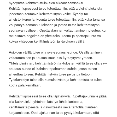
hyödyntää kehittämistuloksien aikaansaamiseksi.
Kehittämisprosessi tulee toteuttaa niin, että arviointituloksista
johdetaan seuraava kehittämistyön vaihe. Kysely tai
aineistonkeruu ja -koonta tulee toteuttaa niin, että kuka tahansa
voi päätyä samaan tulokseen ja johtaa niistä kehittämistyön
seuraavan vaiheen. Opettajakunnan valtauttaminen toteutuu, kun
ratkaistava ongelma on yhteiseksi koettu ja opettajakunta voi
kokea yhteyden kehittämistyön ja -tuloksen välillä.
Asioiden välillä tulee olla syy-seuraus -suhde. Osallistaminen,
valtauttaminen ja kausaalisuus siis kytkeytyvät yhteen.
Yhteistoiminnan, kehittämistyön ja -tulosten välillä tulee olla syy-
seuraus-suhde eli kahden tapahtuman suhde, jossa toinen
aiheuttaa toisen. Kehittämistyön tulee perustua tietoon.
Työskentelyn tulee olla kumulatiivista ja kehittämistulos tulee
koota pala kerrallaan.
Kehittämisprosessi tulee olla läpinäkyvä. Opettajakunnalle pitää
olla kutakuinkin yhteinen käsitys lähtötilanteesta,
kehittämistarpeesta ja -tavoitteesta sekä tahtotila tilanteen
korjaamiseen. Opettajakunnan tulee pystyä kokemaan, että