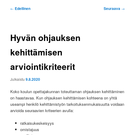
Artikkelien
←
Edellinen
Seuraava
→
selaus
Hyvän ohjauksen
kehittämisen
arviointikriteerit
Julkaistu
9.8.2020
Koko koulun opettajakunnan toteuttaman ohjauksen kehittäminen
on haastavaa. Kun ohjauksen kehittämisen kohteena on yhtä
useampi henkilö kehittämistyön tarkoituksenmukaisuutta voidaan
arvioida seuraavien kriteerien avulla:
ratkaisukeskeisyys
omistajuus