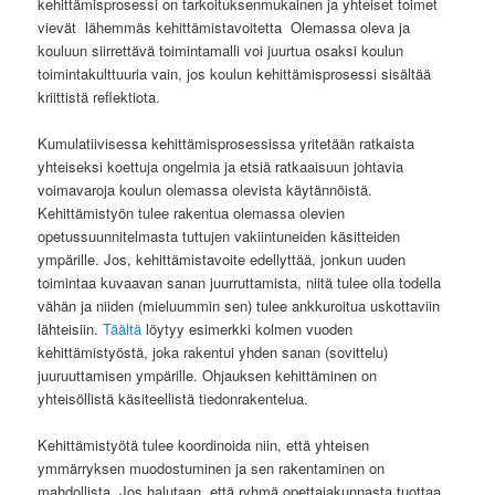
kehittämisprosessi on tarkoituksenmukainen ja yhteiset toimet
vievät lähemmäs kehittämistavoitetta Olemassa oleva ja
kouluun siirrettävä toimintamalli voi juurtua osaksi koulun
toimintakulttuuria vain, jos koulun kehittämisprosessi sisältää
kriittistä reflektiota.
Kumulatiivisessa kehittämisprosessissa yritetään ratkaista
yhteiseksi koettuja ongelmia ja etsiä ratkaaisuun johtavia
voimavaroja koulun olemassa olevista käytännöistä.
Kehittämistyön tulee rakentua olemassa olevien
opetussuunnitelmasta tuttujen vakiintuneiden käsitteiden
ympärille. Jos, kehittämistavoite edellyttää, jonkun uuden
toimintaa kuvaavan sanan juurruttamista, niitä tulee olla todella
vähän ja niiden (mieluummin sen) tulee ankkuroitua uskottaviin
lähteisiin.
Täältä
löytyy esimerkki kolmen vuoden
kehittämistyöstä, joka rakentui yhden sanan (sovittelu)
juuruuttamisen ympärille. Ohjauksen kehittäminen on
yhteisöllistä käsiteellistä tiedonrakentelua.
Kehittämistyötä tulee koordinoida niin, että yhteisen
ymmärryksen muodostuminen ja sen rakentaminen on
mahdollista. Jos halutaan, että ryhmä opettajakunnasta tuottaa