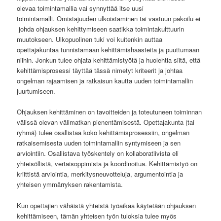
olevaa toimintamallia vai synnyttää itse uusi
toimintamalli. Omistajuuden ulkoistaminen tai vastuun pakoilu ei
johda ohjauksen kehittymiseen saatikka toimintakulttuurin
muutokseen. Ulkopuolinen tuki voi kuitenkin auttaa
opettajakuntaa tunnistamaan kehittämishaasteita ja puuttumaan
niihin. Jonkun tulee ohjata kehittämistyötä ja huolehtia siitä, että
kehittämisprosessi täyttää tässä nimetyt kriteerit ja johtaa
ongelman rajaamisen ja ratkaisun kautta uuden toimintamallin
juurtumiseen.
Ohjauksen kehittäminen on tavoitteiden ja toteutuneen toiminnan
välissä olevan välimatkan pienentämisestä. Opettajakunta (tai
ryhmä) tulee osallistaa koko kehittämisprosessiin, ongelman
ratkaisemisesta uuden toimintamallin syntymiseen ja sen
arviointiin. Osallistava työskentely on kollaboratiivista eli
yhteisöllistä, vertaisoppimista ja koordinoitua. Kehittämistyö on
kriittistä arviointia, merkitysneuvotteluja, argumentointia ja
yhteisen ymmärryksen rakentamista.
Kun opettajien vähäistä yhteistä työaikaa käytetään ohjauksen
kehittämiseen, tämän yhteisen työn tuloksia tulee myös