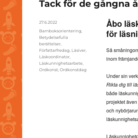
Tack för de gångna å
Åbo läsk
Posted
27.6.2022
on
för läsn
Tags
Barnboksorientering
,
Betydelsefulla
berättelser
,
Så småningom 
Författarfredag
,
Läsiver
,
Läskoordinator
,
inom främjande
Läskunnighetsarbete
,
Ordkonst
,
Ordkonstdag
Under sin ver
Rikta dig till l
både läskunni
projektet äve
och nybörjaru
läskunnighetsa
Läskunnighetp