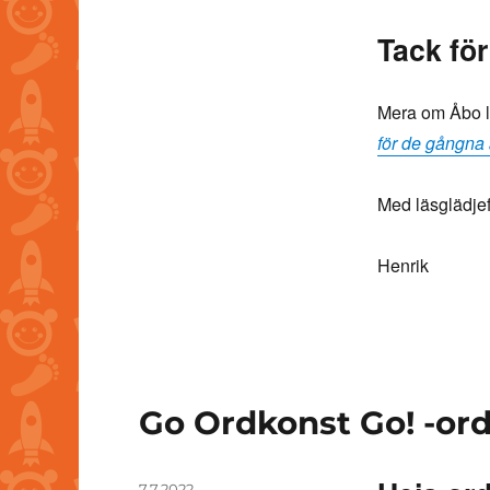
Tack fö
Mera om Åbo l
för de gångna 
Med läsglädjef
Henrik
Go Ordkonst Go! -or
Posted
7.7.2022