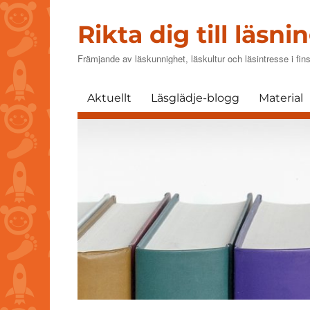
Rikta dig till läsnin
Främjande av läskunnighet, läskultur och läsintresse i f
Aktuellt
Läsglädje-blogg
Material