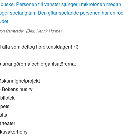
on framträder. (Bild: Henrik Hurme)
till alla som deltog i ordkonstdagen! <3
a arrangörerna och organisatörerna:
äskunnighetprojekt
 – Bokens hus ry
bliotek
ppets
aita
teater
kuvakerho ry.