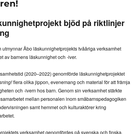
ren!
unnighetprojekt bjöd på riktlinjer
ing
utmynnar Åbo läskunnighetprojekts tvååriga verksamhet
t av barnens läskunnighet och -iver.
ksamhetstid (2020–2022) genomförde läskunnighetprojektet
äsning!
flera olika jippon, evenemang och material för att främja
gheten och -ivern hos barn. Genom sin verksamhet stärkte
n samarbetet mellan personalen inom småbarnspedagogiken
ndervisningen samt hemmet och kulturaktörer kring
rbetet.
rojektets verksamhet genomfördes på svenska och finska.