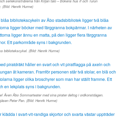
ch seriekonstnärerna från Kirjan talo – Bokens hus rf och Turun
. (Bild: Henrik Hurme)
ks bibliotekscykel. (Bild: Henrik Hurme)
ikte! Även Åbo Sommarteater med sina pirater deltog i ordkonstdagen.
pjäsen Peter Pan. (Bild: Henrik Hurme)