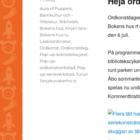
Heja ord
on
Tags
Aura of Puppets
,
Barnkultur och -
Ordkonstdag
litteratur
,
Bibliotek
,
Bokens hus rf 
Bokens hus
,
Kirjan talo -
den 6 juli.
Bokens hus ry
,
Läskoordinator
,
Ordkonst
,
Ordkonstdag
,
På programmet
Pop-up-bibliotekscykel
,
bibliotekscyk
Pop-up-
ordkonstverkstad
,
Pop-
runt parken un
up-serieverkstad
,
Turun
Åbo sommartea
Sarjakuvakerho ry
spelas nu und
Kommenttiraita