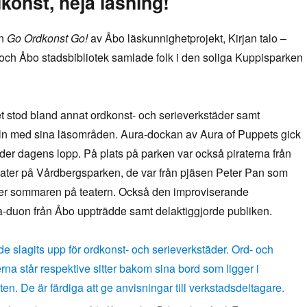
konst, heja läsning!
en
Go Ordkonst Go!
av Åbo läskunnighetprojekt, Kirjan talo –
och Åbo stadsbibliotek samlade folk i den soliga Kuppisparken
 stod bland annat ordkonst- och serieverkstäder samt
eln med sina läsområden. Aura-dockan av Aura of Puppets gick
der dagens lopp. På plats på parken var också piraterna från
ter på Vårdbergsparken, de var från pjäsen Peter Pan som
er sommaren på teatern. Också den improviserande
-duon från Åbo uppträdde samt delaktiggjorde publiken.