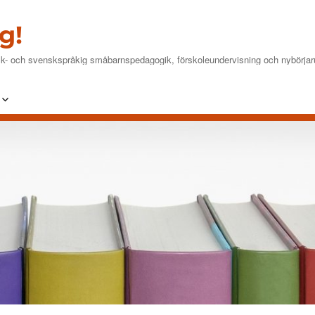
g!
insk- och svenskspråkig småbarnspedagogik, förskoleundervisning och nybörjar