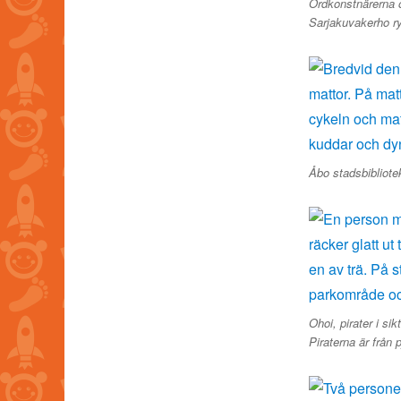
Ordkonstnärerna o
Sarjakuvakerho ry
Åbo stadsbibliote
Ohoi, pirater i s
Piraterna är från 