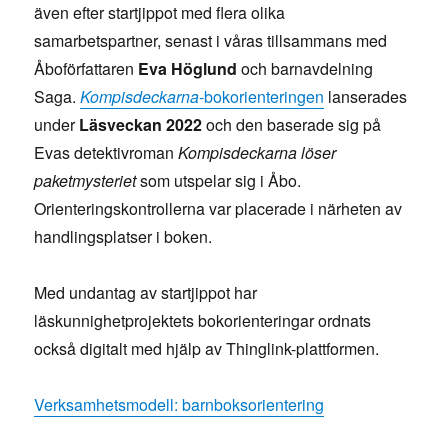
även efter startjippot med flera olika
samarbetspartner, senast i våras tillsammans med
Åboförfattaren
Eva Höglund
och barnavdelning
Saga.
Kompisdeckarna
-bokorienteringen
lanserades
under
Läsveckan 2022
och den baserade sig på
Evas detektivroman
Kompisdeckarna löser
paketmysteriet
som utspelar sig i Åbo.
Orienteringskontrollerna var placerade i närheten av
handlingsplatser i boken.
Med undantag av startjippot har
läskunnighetprojektets bokorienteringar ordnats
också digitalt med hjälp av Thinglink-plattformen.
Verksamhetsmodell: barnboksorientering