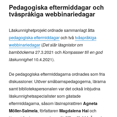
Pedagogiska eftermiddagar och
tvåspråkiga webbinariedagar
Läskunnighetprojekt ordnade sammanlagt åtta
pedagogiska eftermiddagar
och två
tvåspråkiga
webbinariedagar
(
Det slår läsgnistor om
barnböckerna
27.3.2021 och
Kompasser till en god
läskunnighet
10.4.2021).
De pedagogiska eftermiddagarna ordnades som fria
diskussioner. Utöver småbarnspedagogerna, lärarna
samt bibliotekspersonalen var det också inbjudna
läskunnighetsspecialister som gästade
eftermiddagarna, såsom läsinspiratören
Agneta
Möller-Salmela
, författaren
Magdalena Hai
och