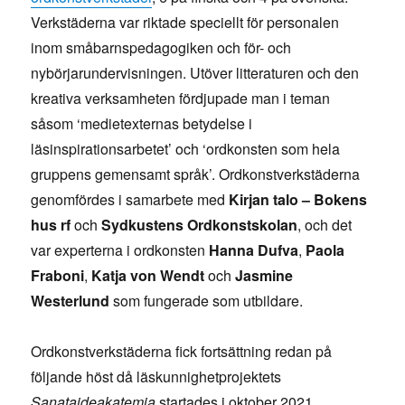
Verkstäderna var riktade speciellt för personalen
inom småbarnspedagogiken och för- och
nybörjarundervisningen. Utöver litteraturen och den
kreativa verksamheten fördjupade man i teman
såsom ‘medietexternas betydelse i
läsinspirationsarbetet’ och ‘ordkonsten som hela
gruppens gemensamt språk’. Ordkonstverkstäderna
genomfördes i samarbete med
Kirjan talo – Bokens
hus rf
och
Sydkustens Ordkonstskolan
, och det
var experterna i ordkonsten
Hanna Dufva
,
Paola
Fraboni
,
Katja von Wendt
och
Jasmine
Westerlund
som fungerade som utbildare.
Ordkonstverkstäderna fick fortsättning redan på
följande höst då läskunnighetprojektets
Sanataideakatemia
startades i oktober 2021.