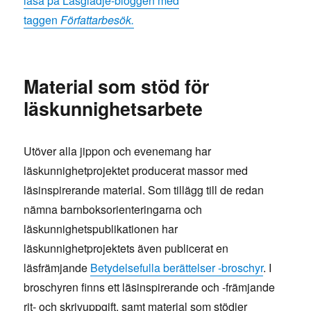
läsa på Läsglädje-bloggen med
taggen
Författarbesök.
Material som stöd för
läskunnighetsarbete
Utöver alla jippon och evenemang har
läskunnighetprojektet producerat massor med
läsinspirerande material. Som tillägg till de redan
nämna barnboksorienteringarna och
läskunnighetspublikationen har
läskunnighetprojektets även publicerat en
läsfrämjande
Betydelsefulla berättelser -broschyr
. I
broschyren finns ett läsinspirerande och -främjande
rit- och skrivuppgift, samt material som stödjer