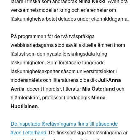
lärare i finska som andraspråk
Niina Kekki
. Även bra
verksamhetsmodeller kring och erfarenheter om
läskunnighetsarbetet delades under eftermiddagarna.
På programmen för de två tvåspråkiga
webbinariedagarna stod såväl aktuella ämnen inom
läslust som den nyaste forskningsdata kring
läskunnigheten. Som föreläsare fungerade
läskunnighetsexperter såsom universitetslektor i
modersmålets och litteraturens didaktik
Juli-Anna
Aerila
, docent i nordisk litteratur
Mia Österlund
och
hjärnforskare, professor i pedagogik
Minna
Huotilainen
.
De inspelade föreläsningarna finns till påseende
även i efterhand.
De finskspråkiga föreläsningarna är