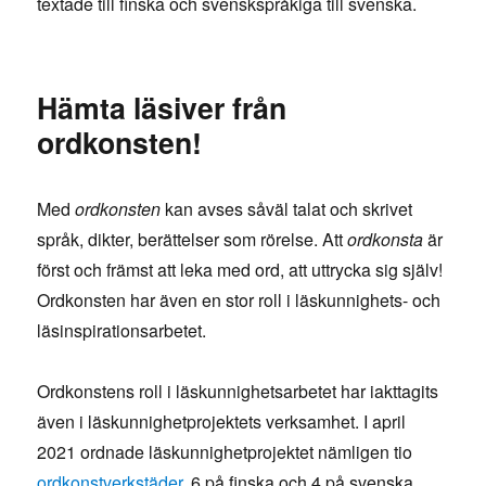
textade till finska och svenskspråkiga till svenska.
Hämta läsiver från
ordkonsten!
Med
ordkonsten
kan avses såväl talat och skrivet
språk, dikter, berättelser som rörelse. Att
ordkonsta
är
först och främst att leka med ord, att uttrycka sig själv!
Ordkonsten har även en stor roll i läskunnighets- och
läsinspirationsarbetet.
Ordkonstens roll i läskunnighetsarbetet har iakttagits
även i läskunnighetprojektets verksamhet. I april
2021 ordnade läskunnighetprojektet nämligen tio
ordkonstverkstäder
, 6 på finska och 4 på svenska.