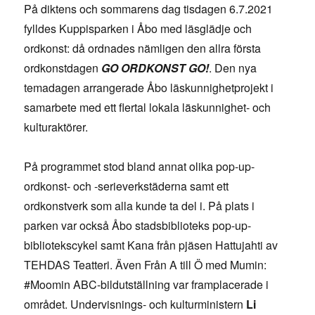
På diktens och sommarens dag tisdagen 6.7.2021
fylldes Kuppisparken i Åbo med läsglädje och
ordkonst: då ordnades nämligen den allra första
ordkonstdagen
GO ORDKONST GO!
. Den nya
temadagen arrangerade Åbo läskunnighetprojekt i
samarbete med ett flertal lokala läskunnighet- och
kulturaktörer.
På programmet stod bland annat olika pop-up-
ordkonst- och -serieverkstäderna samt ett
ordkonstverk som alla kunde ta del i. På plats i
parken var också Åbo stadsbiblioteks pop-up-
bibliotekscykel samt Kana från pjäsen Hattujahti av
TEHDAS Teatteri. Även Från A till Ö med Mumin:
#Moomin ABC-bildutställning var framplacerade i
området. Undervisnings- och kulturministern
Li