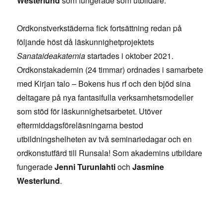
Westerlund
som fungerade som utbildare.
Ordkonstverkstäderna fick fortsättning redan på
följande höst då läskunnighetprojektets
Sanataideakatemia
startades i oktober 2021.
Ordkonstakademin (24 timmar) ordnades i samarbete
med Kirjan talo – Bokens hus rf och den bjöd sina
deltagare på nya fantasifulla verksamhetsmodeller
som stöd för läskunnighetsarbetet. Utöver
eftermiddagsföreläsningarna bestod
utbildningshelheten av två seminariedagar och en
ordkonstutfärd till Runsala! Som akademins utbildare
fungerade
Jenni Turunlahti
och
Jasmine
Westerlund
.