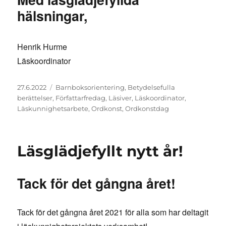
hälsningar,
Henrik Hurme
Läskoordinator
Posted
Tags
27.6.2022
Barnboksorientering
,
Betydelsefulla
on
berättelser
,
Författarfredag
,
Läsiver
,
Läskoordinator
,
Läskunnighetsarbete
,
Ordkonst
,
Ordkonstdag
Läsglädjefyllt nytt år!
Tack för det gångna året!
Tack för det gångna året 2021 för alla som har deltagit