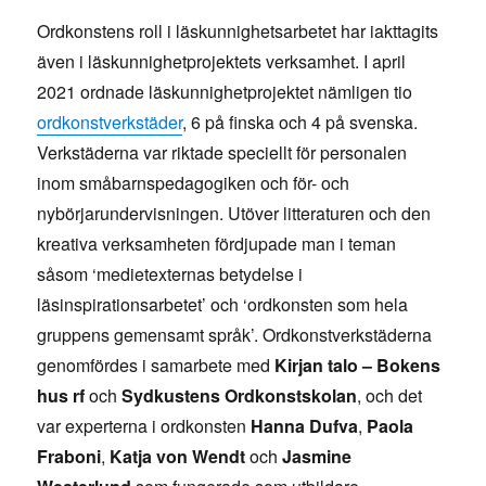
Ordkonstens roll i läskunnighetsarbetet har iakttagits
även i läskunnighetprojektets verksamhet. I april
2021 ordnade läskunnighetprojektet nämligen tio
ordkonstverkstäder
, 6 på finska och 4 på svenska.
Verkstäderna var riktade speciellt för personalen
inom småbarnspedagogiken och för- och
nybörjarundervisningen. Utöver litteraturen och den
kreativa verksamheten fördjupade man i teman
såsom ‘medietexternas betydelse i
läsinspirationsarbetet’ och ‘ordkonsten som hela
gruppens gemensamt språk’. Ordkonstverkstäderna
genomfördes i samarbete med
Kirjan talo – Bokens
hus rf
och
Sydkustens Ordkonstskolan
, och det
var experterna i ordkonsten
Hanna Dufva
,
Paola
Fraboni
,
Katja von Wendt
och
Jasmine