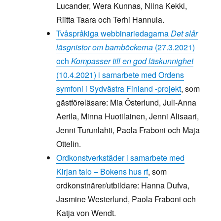
Lucander, Wera Kunnas, Niina Kekki,
Riitta Taara och Terhi Hannula.
Tvåspråkiga webbinariedagarna
Det slår
läsgnistor om barnböckerna
(27.3.2021)
och
Kompasser till en god läskunnighet
(10.4.2021) i samarbete med Ordens
symfoni i Sydvästra Finland -projekt
, som
gästföreläsare: Mia Österlund, Juli-Anna
Aerila, Minna Huotilainen, Jenni Alisaari,
Jenni Turunlahti, Paola Fraboni och Maja
Ottelin.
Ordkonstverkstäder i samarbete med
Kirjan talo – Bokens hus rf
, som
ordkonstnärer/utbildare: Hanna Dufva,
Jasmine Westerlund, Paola Fraboni och
Katja von Wendt.