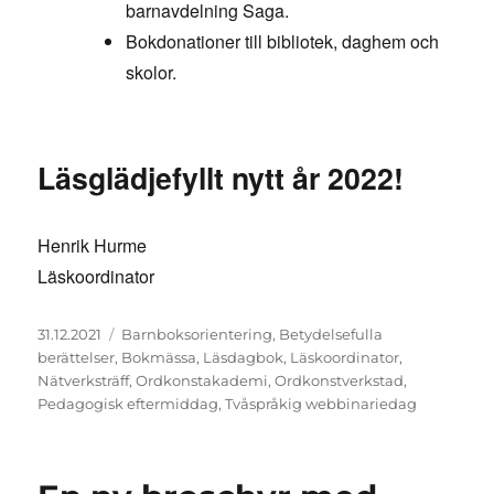
barnavdelning Saga.
Bokdonationer till bibliotek, daghem och
skolor.
Läsglädjefyllt nytt år 2022!
Henrik Hurme
Läskoordinator
Posted
Tags
31.12.2021
Barnboksorientering
,
Betydelsefulla
on
berättelser
,
Bokmässa
,
Läsdagbok
,
Läskoordinator
,
Nätverksträff
,
Ordkonstakademi
,
Ordkonstverkstad
,
Pedagogisk eftermiddag
,
Tvåspråkig webbinariedag