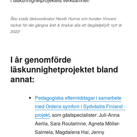
i läskunnighetprojektets verksamhet!
Åbo stads läskoordinator Henrik Hurme och hunden Vincent
tackar för det gångna året & önskar alla ett läsglädjefyllt nytt år
2022!
I år genomförde
läskunnighetprojektet bland
annat:
Pedagogiska eftermiddagar i samarbete
med Ordens symfoni i Sydvästra Finland -
projekt
, som gästspecialister: Juli-Anna
Aerila, Sara Routarinne, Agneta Möller-
Salmela, Magdalena Hai, Jenny