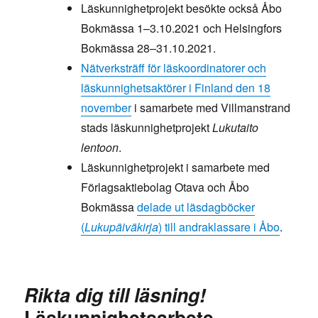
Läskunnighetprojekt besökte också Åbo
Bokmässa 1–3.10.2021 och Helsingfors
Bokmässa 28–31.10.2021.
Nätverksträff för läskoordinatorer och
läskunnighetsaktörer i Finland den 18
november
i samarbete med Villmanstrand
stads läskunnighetprojekt
Lukutaito
lentoon
.
Läskunnighetprojekt i samarbete med
Förlagsaktiebolag Otava och Åbo
Bokmässa
delade ut läsdagböcker
(
Lukupäiväkirja
) till andraklassare i Åbo
.
Rikta dig till läsning!
Läskunnighetsarbete