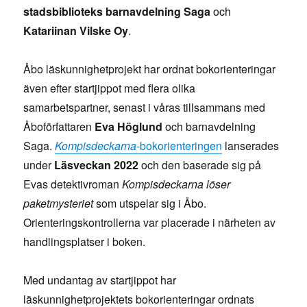
stadsbiblioteks barnavdelning Saga
och
Katariinan Vilske Oy
.
Åbo läskunnighetprojekt har ordnat bokorienteringar
även efter startjippot med flera olika
samarbetspartner, senast i våras tillsammans med
Åboförfattaren
Eva Höglund
och barnavdelning
Saga.
Kompisdeckarna
-bokorienteringen
lanserades
under
Läsveckan 2022
och den baserade sig på
Evas detektivroman
Kompisdeckarna löser
paketmysteriet
som utspelar sig i Åbo.
Orienteringskontrollerna var placerade i närheten av
handlingsplatser i boken.
Med undantag av startjippot har
läskunnighetprojektets bokorienteringar ordnats