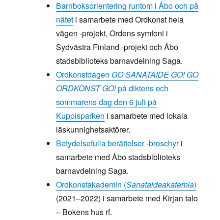
Barnboksorientering runtom i Åbo och på
nätet
i samarbete med Ordkonst hela
vägen -projekt, Ordens symfoni i
Sydvästra Finland -projekt och Åbo
stadsbiblioteks barnavdelning Saga.
Ordkonstdagen
GO SANATAIDE GO! GO
ORDKONST GO!
på diktens och
sommarens dag den 6 juli på
Kuppisparken
i samarbete med lokala
läskunnighetsaktörer.
Betydelsefulla berättelser -broschyr
i
samarbete med Åbo stadsbiblioteks
barnavdelning Saga.
Ordkonstakademin (
Sanataideakatemia
)
(2021–2022) i samarbete med Kirjan talo
– Bokens hus rf.