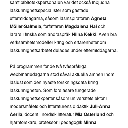
samt bibliotekspersonalen var det också inbjudna
läskunnighetsspecialister som gästade
eftermiddagarna, såsom läsinspiratören
Agneta
Möller-Salmela
, författaren
Magdalena Hai
och
lärare i finska som andraspråk
Niina Kekki
. Även bra
verksamhetsmodeller kring och erfarenheter om
läskunnighetsarbetet delades under eftermiddagarna.
På programmen för de två tvåspråkiga
webbinariedagarna stod såväl aktuella ämnen inom
läslust som den nyaste forskningsdata kring
läskunnigheten. Som föreläsare fungerade
läskunnighetsexperter såsom universitetslektor i
modersmålets och litteraturens didaktik
Juli-Anna
Aerila
, docent i nordisk litteratur
Mia Österlund
och
hjärnforskare, professor i pedagogik
Minna