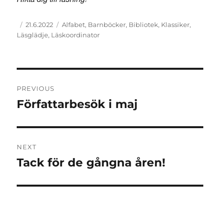
Author
Posted
Tags
21.6.2022
Alfabet
,
Barnböcker
,
Bibliotek
,
Klassiker
,
on
Läsglädje
,
Läskoordinator
Post
PREVIOUS
navigation
Författarbesök i maj
Previous
post:
NEXT
Tack för de gångna åren!
Next
post: