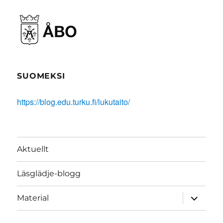
SUOMEKSI
https://blog.edu.turku.fi/lukutaito/
Aktuellt
Läsglädje-blogg
expand
Material
child
menu