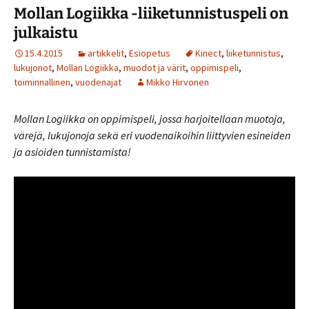
Mollan Logiikka -liiketunnistuspeli on
julkaistu
15.4.2015
artikkelit
,
Esiopetus
Kinect
,
liiketunnistus
,
lukujonot
,
Mollan Logiikka
,
muodot ja värit
,
oppimispeli
,
toiminnallinen
,
vuodenajat
Mikko Hirvonen
Mollan Logiikka on oppimispeli, jossa harjoitellaan muotoja,
värejä, lukujonoja sekä eri vuodenaikoihin liittyvien esineiden
ja asioiden tunnistamista!