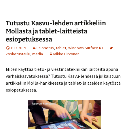
Tutustu Kasvu-lehden artikkeliin
Mollasta ja tablet-laitteista
esiopetuksessa
10.3.2015
Esiopetus
,
tablet
,
Windows Surface RT
kosketustaulu
,
media
Mikko Hirvonen
Miten käyttää tieto- ja viestintätekniikan laitteita apuna
varhaiskasvatuksessa? Tutustu Kasvu-lehdessä julkaistuun
artikkeliin Molla-hankkeesta ja tablet-laitteiden käytöstä
esiopetuksessa.