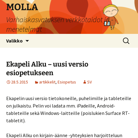
Siirry
MOLLA
sisältöön
Varhaiskasvatuksen verkkotaidot ja -
menetelmät
Haku:
Valikko
Ekapeli Alku – uusi versio
esiopetukseen
28.5.2015
artikkelit
,
Esiopetus
SV
Ekapelin uusi versio tietokoneille, puhelimille ja tableteille
on julkaistu. Pelin voi ladata mm. iPadeille, Android-
tableteille sekä Windows-laitteille (poislukien Surface RT-
tabletit).
Ekapeli Alku on kirjain-äänne -yhteyksien harjoitteluun