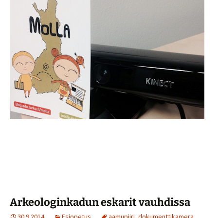
Arkeologinkadun eskarit vauhdissa
30.9.2014
Esiopetus
aamupiiri
,
dokumenttikamera
,