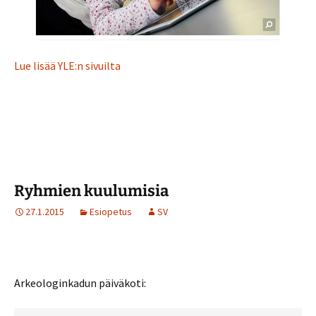
Lue lisää YLE:n sivuilta
Ryhmien kuulumisia
27.1.2015
Esiopetus
SV
Arkeologinkadun päiväkoti: