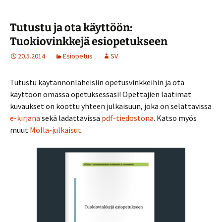
Tutustu ja ota käyttöön:
Tuokiovinkkejä esiopetukseen
20.5.2014
Esiopetus
SV
Tutustu käytännönläheisiin opetusvinkkeihin ja ota
käyttöön omassa opetuksessasi! Opettajien laatimat
kuvaukset on koottu yhteen julkaisuun, joka on selattavissa
e-kirjana
sekä ladattavissa
pdf-tiedostona
. Katso myös
muut
Molla-julkaisut
.