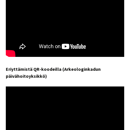
Eriyttämistä QR-koodeilla (Arkeologinkadun
päivähoitoyksikkö)