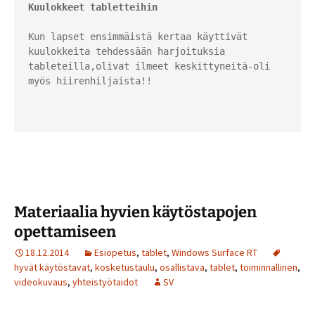
Kuulokkeet tabletteihin
Kun lapset ensimmäistä kertaa käyttivät 
kuulokkeita tehdessään harjoituksia 
tableteilla,olivat ilmeet keskittyneitä-oli 
myös hiirenhiljaista!!

Materiaalia hyvien käytöstapojen
opettamiseen
18.12.2014
Esiopetus
,
tablet
,
Windows Surface RT
hyvät käytöstavat
,
kosketustaulu
,
osallistava
,
tablet
,
toiminnallinen
,
videokuvaus
,
yhteistyötaidot
SV