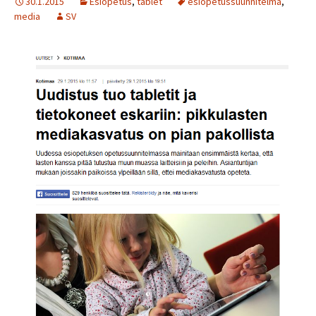
30.1.2015
Esiopetus
,
tablet
esiopetussuunnitelma
,
media
SV