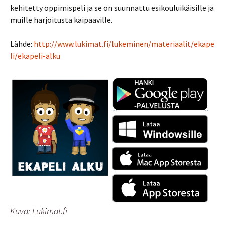
kehitetty oppimispeli ja se on suunnattu esikouluikäisille ja
muille harjoitusta kaipaaville.
Lähde:
http://www.lukimat.fi/lukeminen/materiaalit/ekape
li/ekapeli-alku
Kuva: Lukimat.fi