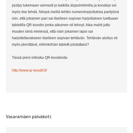
pystyy lukemaan varmasti jo kaikilla älypuhelimilla ja koodeja voi 
myös itse tehdä. Niinpä meillä tehtiin numeroharjoituksia parityönä 
niin, että jokainen pari sai itselleen sopivan harjoituksen luettuaan 
tabletilla QR-koodin jonka aikuinen oli tehnyt. Aika mahti juttu 
muuten siinä mielessä, että näin jokainen lapsi sai 
harjoiteltavakseen itselleen sopivan tehtävän. Tehtävän aloitus oli 
myös jännittävä; mihinköhän tabletti johdattaisi?

Tässä pieni infoisku QR-koodeista:
http://www.qr-koodit.fi/
Vasaramäen päiväkoti: