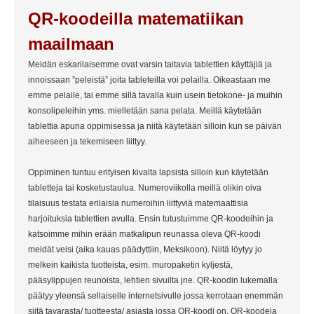
QR-koodeilla matematiikan 
Meidän eskarilaisemme ovat varsin taitavia tablettien käyttäjiä ja 
innoissaan ”peleistä” joita tableteilla voi pelailla. Oikeastaan me 
emme pelaile, tai emme sillä tavalla kuin usein tietokone- ja muihin 
konsolipeleihin yms. mielletään sana pelata. Meillä käytetään 
tablettia apuna oppimisessa ja niitä käytetään silloin kun se päivän 
aiheeseen ja tekemiseen liittyy.

Oppiminen tuntuu erityisen kivalta lapsista silloin kun käytetään 
tabletteja tai kosketustaulua. Numeroviikolla meillä olikin oiva 
tilaisuus testata erilaisia numeroihin liittyviä matemaattisia 
harjoituksia tablettien avulla. Ensin tutustuimme QR-koodeihin ja 
katsoimme mihin erään matkalipun reunassa oleva QR-koodi 
meidät veisi (aika kauas päädyttiin, Meksikoon). Niitä löytyy jo 
melkein kaikista tuotteista, esim. muropaketin kyljestä, 
pääsylippujen reunoista, lehtien sivuilta jne. QR-koodin lukemalla 
päätyy yleensä sellaiselle internetsivulle jossa kerrotaan enemmän 
siitä tavarasta/ tuotteesta/ asiasta jossa QR-koodi on. QR-koodeja 