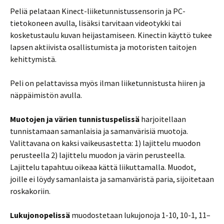
Peliä pelataan Kinect-liiketunnistussensorin ja PC-
tietokoneen avulla, lisäksi tarvitaan videotykki tai
kosketustaulu kuvan heijastamiseen. Kinectin käyttö tukee
lapsen aktiivista osallistumista ja motoristen taitojen
kehittymistä.
Peli on pelattavissa myös ilman liiketunnistusta hiiren ja
näppäimistön avulla.
Muotojen ja värien tunnistuspelissä
harjoitellaan
tunnistamaan samanlaisia ja samanvärisiä muotoja.
Valittavana on kaksi vaikeusastetta: 1) lajittelu muodon
perusteella 2) lajittelu muodon ja värin perusteella.
Lajittelu tapahtuu oikeaa kättä liikuttamalla. Muodot,
joille ei löydy samanlaista ja samanväristä paria, sijoitetaan
roskakoriin.
Lukujonopelissä
muodostetaan lukujonoja 1-10, 10-1, 11–