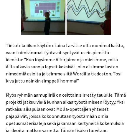
Tietotekniikan käytön ei aina tarvitse olla monimutkaista,
vaan toimivimmat työtavat syntyvät usein pienistä
ideoista: ”Kun löysimme A-kirjaimen ja mietimme, mitä
A:lla alkavia sanoja lapset keksivät, niin etsimme lasten
nimeämiä asioita ja teimme siitä Wordilla tiedoston. Tosi
kiva juttu näinkin simppeli homma!”
Myös ryhmän aamupiiriä on osittain siirretty taululle. Tämä
projekti jatkuu vielä kunhan aikaa työstämiseen löytyy. Yksi
ratkaisu aikapulaan ovat Molla-opettajien yhteiset
pajapäivät, joissa kokoonnutaan työstämään omia
opetusmateriaaleja sekä jakamaan kertyneitä kokemuksia
ja ideoita matkan varrelta. Tämän lisäksi tarvitaan