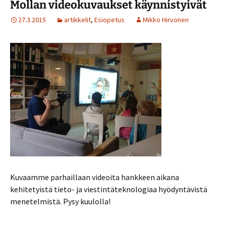
Mollan videokuvaukset käynnistyivät
27.3.2015
artikkelit
,
Esiopetus
Mikko Hirvonen
Kuvaamme parhaillaan videoita hankkeen aikana
kehitetyistä tieto- ja viestintäteknologiaa hyödyntävistä
menetelmistä. Pysy kuulolla!