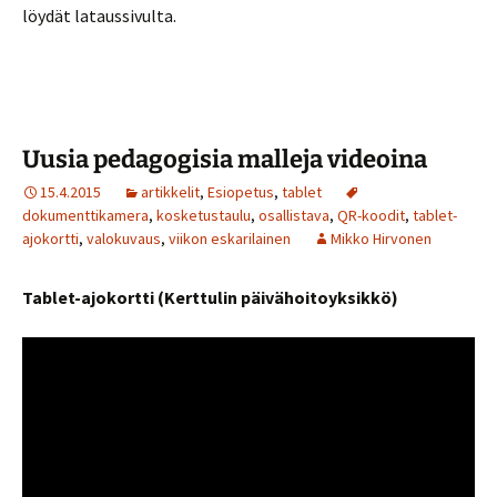
löydät lataussivulta.
Uusia pedagogisia malleja videoina
15.4.2015
artikkelit
,
Esiopetus
,
tablet
dokumenttikamera
,
kosketustaulu
,
osallistava
,
QR-koodit
,
tablet-
ajokortti
,
valokuvaus
,
viikon eskarilainen
Mikko Hirvonen
Tablet-ajokortti (Kerttulin päivähoitoyksikkö)