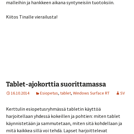
malleihin ja hankkeen aikana syntyneisiin tuotoksiin.
Kiitos Tinalle vierailusta!
Tablet-ajokorttia suorittamassa
16.10.2014
Esiopetus
,
tablet
,
Windows Surface RT
SV
Kerttulin esiopetusryhmässä tabletin käyttöä
harjoitellaan yhdessä kokeillen ja pohtien: miten tablet
käynnistetään ja sammutetaan, miten sitä kohdellaan ja
mitä kaikkea sillä voi tehdä. Lapset harjoittelevat