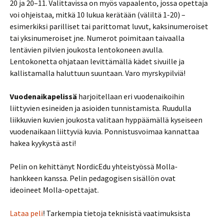
20 ja 20–11. Valittavissa on myös vapaalento, jossa opettaja
voi ohjeistaa, mitkä 10 lukua kerätään (väliltä 1-20) –
esimerkiksi parilliset tai parittomat luvut, kaksinumeroiset
tai yksinumeroiset jne. Numerot poimitaan taivaalla
lentävien pilvien joukosta lentokoneen avulla.
Lentokonetta ohjataan levittämällä kädet sivuille ja
kallistamalla haluttuun suuntaan. Varo myrskypilviä!
Vuodenaikapelissä
harjoitellaan eri vuodenaikoihin
liittyvien esineiden ja asioiden tunnistamista. Ruudulla
liikkuvien kuvien joukosta valitaan hyppäämällä kyseiseen
vuodenaikaan liittyviä kuvia. Ponnistusvoimaa kannattaa
hakea kyykystä asti!
Pelin on kehittänyt NordicEdu yhteistyössä Molla-
hankkeen kanssa. Pelin pedagogisen sisällön ovat
ideoineet Molla-opettajat.
Lataa peli
! Tarkempia tietoja teknisistä vaatimuksista