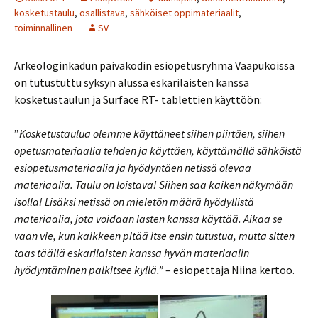
kosketustaulu
,
osallistava
,
sähköiset oppimateriaalit
,
toiminnallinen
SV
Arkeologinkadun päiväkodin esiopetusryhmä Vaapukoissa
on tutustuttu syksyn alussa eskarilaisten kanssa
kosketustaulun ja Surface RT- tablettien käyttöön:
”
Kosketustaulua olemme käyttäneet siihen piirtäen, siihen
opetusmateriaalia tehden ja käyttäen, käyttämällä sähköistä
esiopetusmateriaalia ja hyödyntäen netissä olevaa
materiaalia. Taulu on loistava! Siihen saa kaiken näkymään
isolla! Lisäksi netissä on mieletön määrä hyödyllistä
materiaalia, jota voidaan lasten kanssa käyttää. Aikaa se
vaan vie, kun kaikkeen pitää itse ensin tutustua, mutta sitten
taas täällä eskarilaisten kanssa hyvän materiaalin
hyödyntäminen palkitsee kyllä.”
– esiopettaja Niina kertoo.