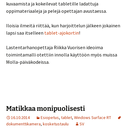
kuvaamista ja kokeilevat tabletille ladattuja
oppimateriaaleja ja pelejä opettajan avustaessa.
Iloisia ilmeitä riittää, kun harjoittelun jälkeen jokainen
lapsi saa itselleen
tablet-ajokortin
!
Lastentarhanopettaja Riikka Vuorisen ideoima
toimintamalli otettiin innolla käyttöön myös muissa
Molla-päiväkodeissa.
Matikkaa monipuolisesti
16.10.2014
Esiopetus
,
tablet
,
Windows Surface RT
dokumenttikamera
,
kosketustaulu
SV