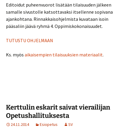
Editoidut puheenvuorot lisätään tilaisuuden jälkeen
samalle sivustolle katsottavaksi itsellenne sopivana
ajankohtana. Rinnakkaisohjelmista kuvataan isoin
pääsaliin jäävä ryhmä 4. Oppimiskokonaisuudet.
TUTUSTU OHJELMAAN
Ks. myös
aikaisempien tilaisuuksien materiaalit
.
Kerttulin eskarit saivat vierailijan
Opetushallituksesta
24.11.2014
Esiopetus
SV