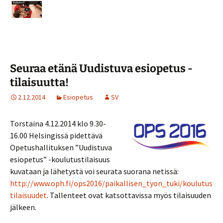
Seuraa etänä Uudistuva esiopetus -
tilaisuutta!
2.12.2014
Esiopetus
SV
Torstaina 4.12.2014 klo 9.30-
16.00 Helsingissä pidettävä
Opetushallituksen ”Uudistuva
esiopetus” -koulutustilaisuus
kuvataan ja lähetystä voi seurata suorana netissä:
http://www.oph.fi/ops2016/paikallisen_tyon_tuki/koulutus
tilaisuudet
. Tallenteet ovat katsottavissa myös tilaisuuden
jälkeen.