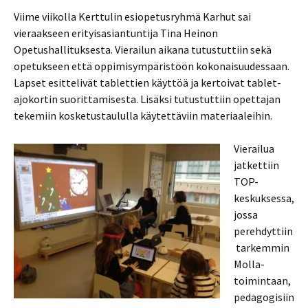
Viime viikolla Kerttulin esiopetusryhmä Karhut sai
vieraakseen erityisasiantuntija Tina Heinon
Opetushallituksesta. Vierailun aikana tutustuttiin sekä
opetukseen että oppimisympäristöön kokonaisuudessaan.
Lapset esittelivät tablettien käyttöä ja kertoivat tablet-
ajokortin suorittamisesta. Lisäksi tutustuttiin opettajan
tekemiin kosketustaululla käytettäviin materiaaleihin.
Vierailua
jatkettiin
TOP-
keskuksessa,
jossa
perehdyttiin
tarkemmin
Molla-
toimintaan,
pedagogisiin