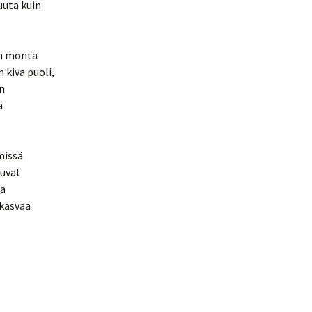
uuta kuin
in monta
 kiva puoli,
n
a
missä
tuvat
ia
 kasvaa