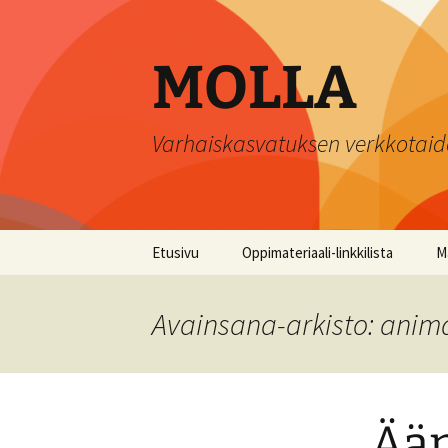
Siirry
sisältöön
MOLLA
Varhaiskasvatuksen verkkotaid
Etusivu
Oppimateriaali-linkkilista
Ma
T
Avainsana-arkisto: anim
K
H
ma
Ään
J