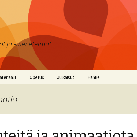
ot ja -menetelmät
teriaalit
Opetus
Julkaisut
Hanke
uokiovinkit
Windows-tabletit
Molla ABC -oppimispeli
aatio
osketustaulutehtäviä
Android-tabletit
Mollan Logiikka -
oppimispeli
yvät käytöstavat -
iPad
teriaali
Kuvagalleria
teitä ja animaatiota
PC ja kosketustaulu
oulukalenteri 2020
Lehtijutut ja videot