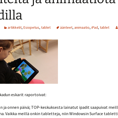
Muut laitteet
dilla
oulukalenteri 2019
Opinnäytetyöt ja
opettajien raportit
Tila- ja laiteratkaisut
oulukalenteri 2017
artikkelit
,
Esiopetus
,
tablet
äänteet
,
animaatio
,
iPad
,
tablet
Videoita
oulukalenteri 2016
adun eskarit raportoivat:
on ja onnen päivä; TOP-keskuksesta lainatut ipadit saapuivat meil
na. Vaikka meillä onkin tabletteja, niin Windowsin Surface tablett