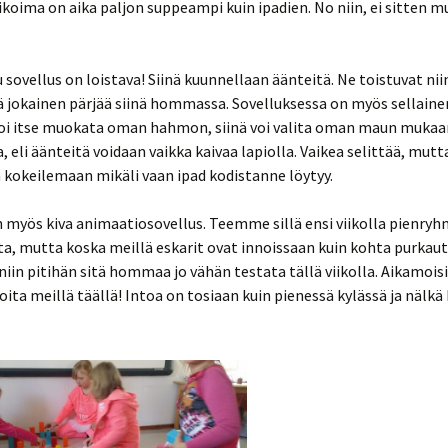
ikoima on aika paljon suppeampi kuin ipadien. No niin, ei sitten m
 sovellus on loistava! Siinä kuunnellaan äänteitä. Ne toistuvat ni
ä jokainen pärjää siinä hommassa. Sovelluksessa on myös sellainen
 voi itse muokata oman hahmon, siinä voi valita oman maun mukaa
a, eli äänteitä voidaan vaikka kaivaa lapiolla. Vaikea selittää, mutt
 kokeilemaan mikäli vaan ipad kodistanne löytyy.
n myös kiva animaatiosovellus. Teemme sillä ensi viikolla pienryh
a, mutta koska meillä eskarit ovat innoissaan kuin kohta purkau
 niin pitihän sitä hommaa jo vähän testata tällä viikolla. Aikamois
oita meillä täällä! Intoa on tosiaan kuin pienessä kylässä ja nälkä