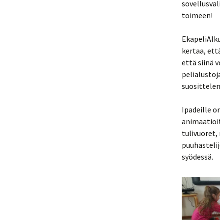
sovellusval
toimeen!
EkapeliAlku
kertaa, ett
että siinä
pelialustoj
suosittelen
Ipadeille o
animaatioit
tulivuoret,
puuhastelij
syödessä.