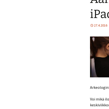
iPa
J
J
27.4.2016
J
Arkeologink
Voi mikä il
keskiviikko