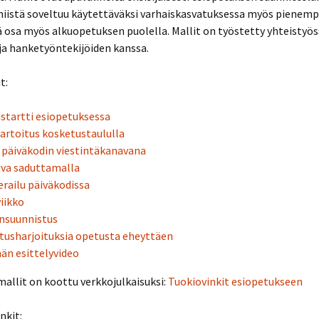
niistä soveltuu käytettäväksi varhaiskasvatuksessa myös pienemp
Muut laitteet
 osa myös alkuopetuksen puolella. Mallit on työstetty yhteistyös
oulukalenteri 2019
Opinnäytetyöt ja
opettajien raportit
ja hanketyöntekijöiden kanssa.
Tila- ja laiteratkaisut
oulukalenteri 2017
t:
Videoita
oulukalenteri 2016
tartti esiopetuksessa
artoitus kosketustaululla
 päiväkodin viestintäkanavana
va saduttamalla
erailu päiväkodissa
iikko
insuunnistus
itusharjoituksia opetusta eheyttäen
n esittelyvideo
mallit on koottu verkkojulkaisuksi:
Tuokiovinkit esiopetukseen
nkit: