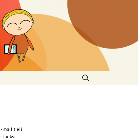
Haku:
-mallit eli
n tueksi,