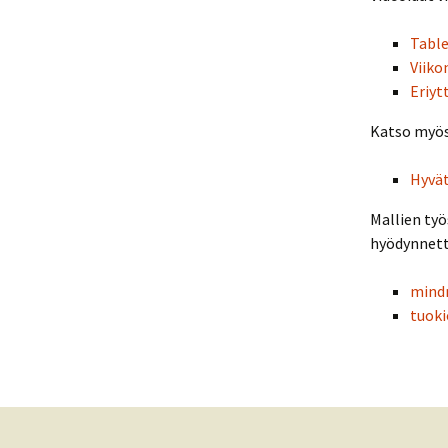
Table
Viiko
Eriyt
Katso myös
Hyvät
Mallien työ
hyödynnett
mind
tuoki