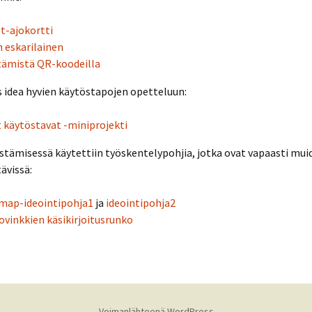
t-ajokortti
n eskarilainen
tämistä QR-koodeilla
 idea hyvien käytöstapojen opetteluun:
 käytöstavat -miniprojekti
stämisessä käytettiin työskentelypohjia, jotka ovat vapaasti mui
ävissä:
map-ideointipohja1
ja
ideointipohja2
ovinkkien käsikirjoitusrunko
Voimanlähteenä WordPress