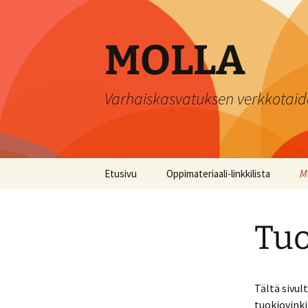
Siirry
sisältöön
MOLLA
Varhaiskasvatuksen verkkotaid
Etusivu
Oppimateriaali-linkkilista
M
T
Tuo
K
H
ma
Tältä sivul
tuokiovinki
J