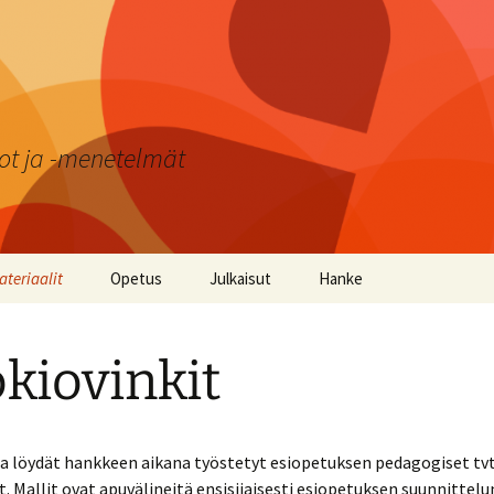
ot ja -menetelmät
ateriaalit
Opetus
Julkaisut
Hanke
uokiovinkit
Windows-tabletit
Molla ABC -oppimispeli
kiovinkit
osketustaulutehtäviä
Android-tabletit
Mollan Logiikka -
oppimispeli
yvät käytöstavat -
iPad
teriaali
Kuvagalleria
ta löydät hankkeen aikana työstetyt esiopetuksen pedagogiset tvt
PC ja kosketustaulu
t. Mallit ovat apuvälineitä ensisijaisesti esiopetuksen suunnittelu
oulukalenteri 2020
Lehtijutut ja videot