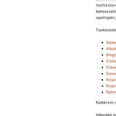
mutta osa 
kanssa sekä
J
opettajien 
J
Tuokiovinki
J
Aamus
Alkuk
Blogi
Eloku
Etävi
Eurov
Kirja
Kirjo
Ryhmä
Kaikki em. 
Videoidut vi