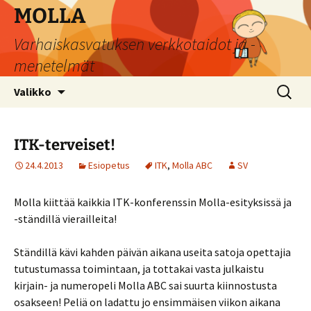
Siirry
MOLLA
sisältöön
Varhaiskasvatuksen verkkotaidot ja -
menetelmät
Haku:
Valikko
ITK-terveiset!
24.4.2013
Esiopetus
ITK
,
Molla ABC
SV
Molla kiittää kaikkia ITK-konferenssin Molla-esityksissä ja
-ständillä vierailleita!
Ständillä kävi kahden päivän aikana useita satoja opettajia
tutustumassa toimintaan, ja tottakai vasta julkaistu
kirjain- ja numeropeli Molla ABC sai suurta kiinnostusta
osakseen! Peliä on ladattu jo ensimmäisen viikon aikana