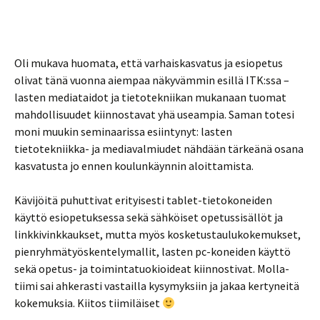
Oli mukava huomata, että varhaiskasvatus ja esiopetus
olivat tänä vuonna aiempaa näkyvämmin esillä ITK:ssa –
lasten mediataidot ja tietotekniikan mukanaan tuomat
mahdollisuudet kiinnostavat yhä useampia. Saman totesi
moni muukin seminaarissa esiintynyt: lasten
tietotekniikka- ja mediavalmiudet nähdään tärkeänä osana
kasvatusta jo ennen koulunkäynnin aloittamista.
Kävijöitä puhuttivat erityisesti tablet-tietokoneiden
käyttö esiopetuksessa sekä sähköiset opetussisällöt ja
linkkivinkkaukset, mutta myös kosketustaulukokemukset,
pienryhmätyöskentelymallit, lasten pc-koneiden käyttö
sekä opetus- ja toimintatuokioideat kiinnostivat. Molla-
tiimi sai ahkerasti vastailla kysymyksiin ja jakaa kertyneitä
kokemuksia. Kiitos tiimiläiset