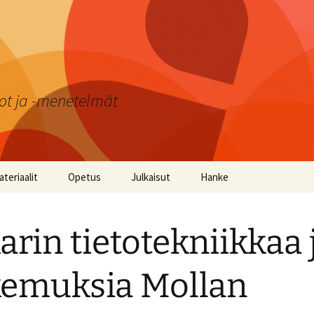
ot ja -menetelmät
teriaalit
Opetus
Julkaisut
Hanke
uokiovinkit
Windows-tabletit
Molla ABC -oppimispeli
arin tietotekniikkaa 
osketustaulutehtäviä
Android-tabletit
Mollan Logiikka -
oppimispeli
yvät käytöstavat -
iPad
emuksia Mollan
teriaali
Kuvagalleria
PC ja kosketustaulu
oulukalenteri 2020
Lehtijutut ja videot