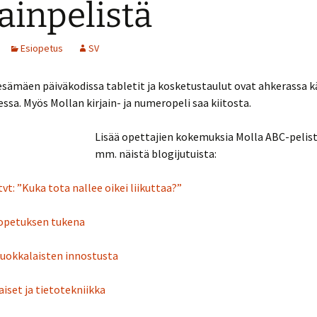
jainpelistä
Muut laitteet
oulukalenteri 2019
Opinnäytetyöt ja
opettajien raportit
Esiopetus
SV
Tila- ja laiteratkaisut
oulukalenteri 2017
Videoita
esämäen päiväkodissa tabletit ja kosketustaulut ovat ahkerassa 
oulukalenteri 2016
ssa. Myös Mollan kirjain- ja numeropeli saa kiitosta.
Lisää opettajien kokemuksia Molla ABC-pelist
mm. näistä blogijutuista:
t: ”Kuka tota nallee oikei liikuttaa?”
uopetuksen tukena
luokkalaisten innostusta
iset ja tietotekniikka