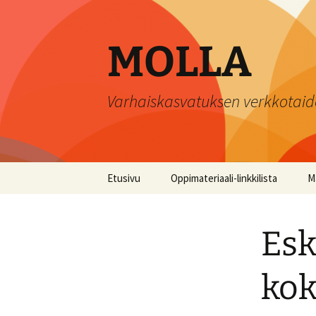
Siirry
sisältöön
MOLLA
Varhaiskasvatuksen verkkotaid
Etusivu
Oppimateriaali-linkkilista
Ma
T
Esk
K
H
kok
ma
J