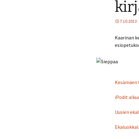
kir
J
7.10.2013
J
Kaarinan k
J
esiopetukse
Kesämäen tv
iPodit alk
Uusien eka
Ekaluokkala