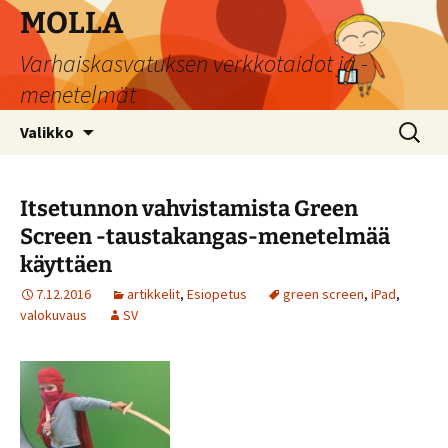
Siirry
MOLLA
sisältöön
Varhaiskasvatuksen verkkotaidot ja -
menetelmät
Haku:
Valikko
Itsetunnon vahvistamista Green
Screen -taustakangas-menetelmää
käyttäen
7.12.2016
artikkelit
,
Esiopetus
green screen
,
iPad
,
valokuvaus
SV