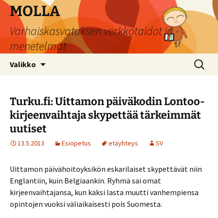
Siirry
MOLLA
sisältöön
Varhaiskasvatuksen verkkotaidot ja -
menetelmät
Haku:
Valikko
Turku.fi: Uittamon päiväkodin Lontoo-
kirjeenvaihtaja skypettää tärkeimmät
uutiset
13.5.2013
Esiopetus
etäyhteys
SV
Uittamon päivähoitoyksikön eskarilaiset skypettävät niin
Englantiin, kuin Belgiaankin. Ryhmä sai omat
kirjeenvaihtajansa, kun kaksi lasta muutti vanhempiensa
opintojen vuoksi väliaikaisesti pois Suomesta.