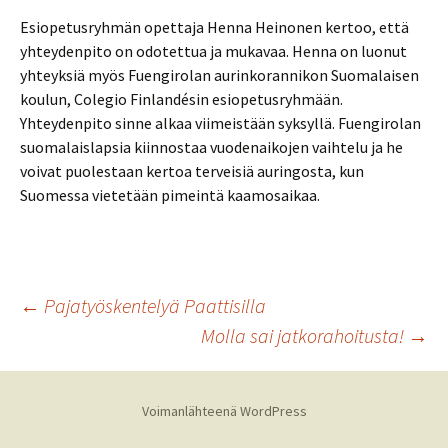
Esiopetusryhmän opettaja Henna Heinonen kertoo, että
yhteydenpito on odotettua ja mukavaa. Henna on luonut
yhteyksiä myös Fuengirolan aurinkorannikon Suomalaisen
koulun, Colegio Finlandésin esiopetusryhmään.
Yhteydenpito sinne alkaa viimeistään syksyllä. Fuengirolan
suomalaislapsia kiinnostaa vuodenaikojen vaihtelu ja he
voivat puolestaan kertoa terveisiä auringosta, kun
Suomessa vietetään pimeintä kaamosaikaa.
Artikkelien
←
Pajatyöskentelyä Paattisilla
Molla sai jatkorahoitusta!
→
selaus
Voimanlähteenä WordPress