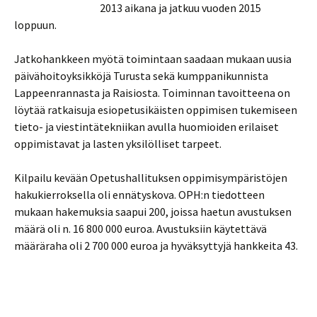
2013 aikana ja jatkuu vuoden 2015
loppuun.
Jatkohankkeen myötä toimintaan saadaan mukaan uusia
päivähoitoyksikköjä Turusta sekä kumppanikunnista
Lappeenrannasta ja Raisiosta. Toiminnan tavoitteena on
löytää ratkaisuja esiopetusikäisten oppimisen tukemiseen
tieto- ja viestintätekniikan avulla huomioiden erilaiset
oppimistavat ja lasten yksilölliset tarpeet.
Kilpailu kevään Opetushallituksen oppimisympäristöjen
hakukierroksella oli ennätyskova. OPH:n tiedotteen
mukaan hakemuksia saapui 200, joissa haetun avustuksen
määrä oli n. 16 800 000 euroa. Avustuksiin käytettävä
määräraha oli 2 700 000 euroa ja hyväksyttyjä hankkeita 43.