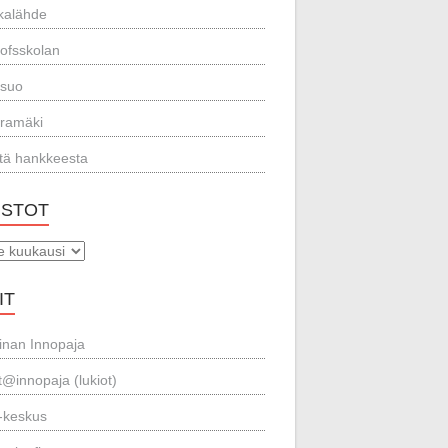
kalähde
lofsskolan
ssuo
ramäki
stä hankkeesta
ISTOT
t
IT
inan Innopaja
t@innopaja (lukiot)
-keskus