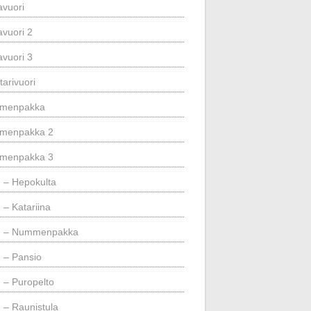
avuori
avuori 2
avuori 3
tarivuori
menpakka
menpakka 2
menpakka 3
– Hepokulta
– Katariina
 – Nummenpakka
– Pansio
– Puropelto
– Raunistula