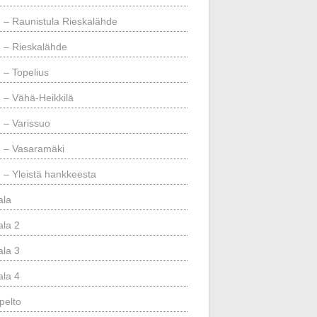
– Raunistula Rieskalähde
– Rieskalähde
– Topelius
– Vähä-Heikkilä
– Varissuo
– Vasaramäki
– Yleistä hankkeesta
ala
ala 2
ala 3
ala 4
pelto