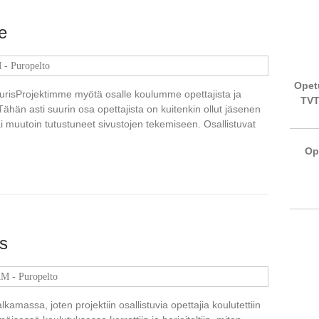
le
- Puropelto
Opetu
urisProjektimme myötä osalle koulumme opettajista ja
TVT
 Tähän asti suurin osa opettajista on kuitenkin ollut jäsenen
i muutoin tutustuneet sivustojen tekemiseen. Osallistuvat
Op
us
M - Puropelto
lkamassa, joten projektiin osallistuvia opettajia koulutettiin