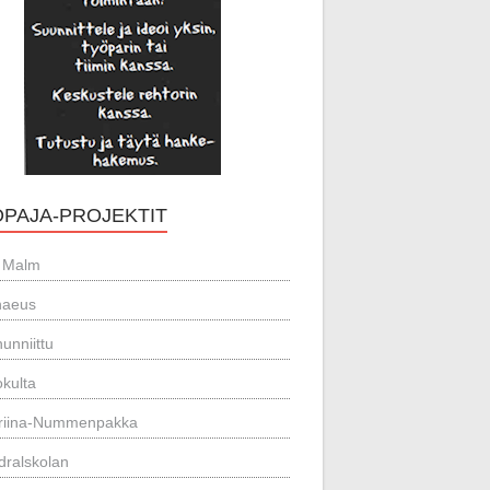
OPAJA-PROJEKTIT
 Malm
naeus
unniittu
kulta
riina-Nummenpakka
dralskolan