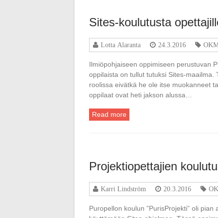
Sites-koulutusta opettajil
Lotta Alaranta
24.3.2016
OKM 
Ilmiöpohjaiseen oppimiseen perustuvan P
oppilaista on tullut tutuksi Sites-maailma.
roolissa eivätkä he ole itse muokanneet ta
oppilaat ovat heti jakson alussa…
Read more
Projektiopettajien koulut
Karri Lindström
20.3.2016
OK
Puropellon koulun ”PurisProjekti” oli pian a