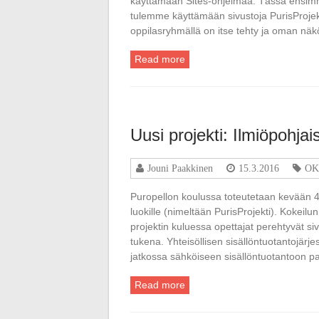
käyttämään Sites-ohjelmaa. Tässä ensimmäi
tulemme käyttämään sivustoja PurisProjekti
oppilasryhmällä on itse tehty ja oman näk
Read more
Uusi projekti: Ilmiöpohja
Jouni Paakkinen
15.3.2016
OKM
Puropellon koulussa toteutetaan kevään 4.
luokille (nimeltään PurisProjekti). Kokeilun
projektin kuluessa opettajat perehtyvät s
tukena. Yhteisöllisen sisällöntuotantojärje
jatkossa sähköiseen sisällöntuotantoon p
Read more