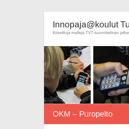
Skip
to
Innopaja@koulut T
content
Kokeiltuja malleja TVT-suunnitelman jalk
OKM – Puropelto