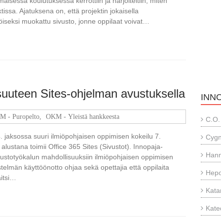
sessä koulutuksessa kerrottiin ja harjoiteltiin, miten
ssa. Ajatuksena on, että projektin jokaisella
öiseksi muokattu sivusto, jonne oppilaat voivat…
isuuteen Sites-ohjelman avustuksella
INN
 - Puropelto
,
OKM - Yleistä hankkeesta
C.O.
 jaksossa suuri ilmiöpohjaisen oppimisen kokeilu 7.
Cyg
 alustana toimii Office 365 Sites (Sivustot). Innopaja-
Hann
ivustotyökalun mahdollisuuksiin ilmiöpohjaisen oppimisen
stelmän käyttöönotto ohjaa sekä opettajia että oppilaita
Hepo
aitsi…
Kata
Kate