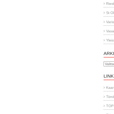
Ries
St O
Vari
Vasa
Ylei
ARK
Arkisto
LINK
Kaar
Tiimi
TOP