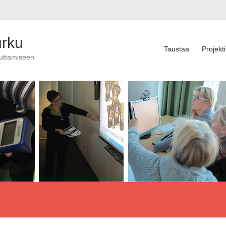
urku
Taustaa
Projekti
auttamiseen