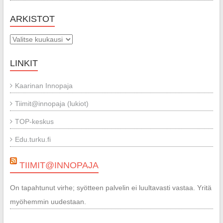
ARKISTOT
Arkistot
LINKIT
Kaarinan Innopaja
Tiimit@innopaja (lukiot)
TOP-keskus
Edu.turku.fi
TIIMIT@INNOPAJA
On tapahtunut virhe; syötteen palvelin ei luultavasti vastaa. Yritä
myöhemmin uudestaan.