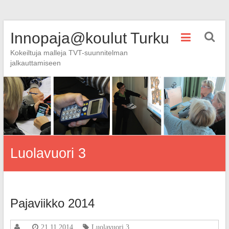
Skip
Innopaja@koulut Turku
to
content
Kokeiltuja malleja TVT-suunnitelman
jalkauttamiseen
Luolavuori 3
Pajaviikko 2014
21.11.2014
Luolavuori 3