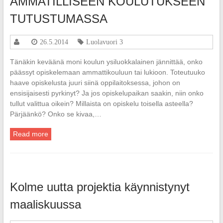
AMMATILLISEEN KOULUTUKSEEN
TUTUSTUMASSA
26.5.2014
Luolavuori 3
Tänäkin keväänä moni koulun ysiluokkalainen jännittää, onko
päässyt opiskelemaan ammattikouluun tai lukioon. Toteutuuko
haave opiskelusta juuri siinä oppilaitoksessa, johon on
ensisijaisesti pyrkinyt? Ja jos opiskelupaikan saakin, niin onko
tullut valittua oikein? Millaista on opiskelu toisella asteella?
Pärjäänkö? Onko se kivaa,…
Read more
Kolme uutta projektia käynnistynyt
maaliskuussa