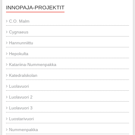
INNOPAJA-PROJEKTIT
C.O. Malm
Cygnaeus
Hannunniittu
Hepokulta
Katariina-Nummenpakka
Katedralskolan
Luolavuori
Luolavuori 2
Luolavuori 3
Luostarivuori
Nummenpakka