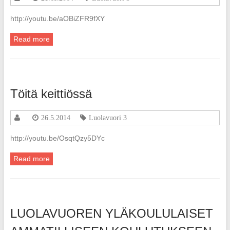
http://youtu.be/aOBiZFR9fXY
Read more
Töitä keittiössä
26.5.2014
Luolavuori 3
http://youtu.be/OsqtQzy5DYc
Read more
LUOLAVUOREN YLÄKOULULAISET