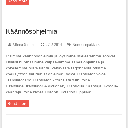
Read more
Käännösohjelmia
Minna Suihko
27.2.2014
Nummenpakka 3
Etsimme käännösohjelmia ja löysimme mielestämme sopivat.
Lisäksi huomasimme kaipaavamme saneluohjelmaa ja
kokeilemme niistä kahta. Valtavasta tarjonnasta otimme
koekäyttöön seuraavat ohjelmat: Voice Translator Voice
Translator Pro Translator ~ translate with voice
ITranslate ̶ translator & dictionary TransZilla Kääntäjä Google-
kääntäjä Voice Notes Dragon Dictation Oppilaat…
Read more