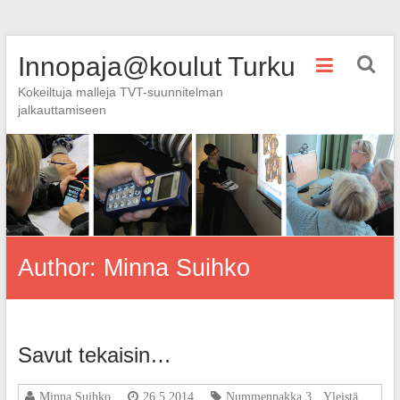
Skip
Innopaja@koulut Turku
to
content
Kokeiltuja malleja TVT-suunnitelman
jalkauttamiseen
Author:
Minna Suihko
Savut tekaisin…
Minna Suihko
26.5.2014
Nummenpakka 3
,
Yleistä