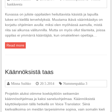
hankkeesta
Kuvassa on juliste oppilaiden heiluttavista käsistä ja lapuilla
lukee eri kielillä tervehdyksiä. Muutama ikävä väärinkäsitys on
korjattu ohjelmien avulla: miksi olen myöhässä aamulla, mistä
riita sai alkunsa välitunnilla. Mutta on myös ollut tilanteita, joissa
oppilas ei ymmärrä kääntäjää, kun omakielinen opettaja…
Read more
Käännöksistä taas
Minna Suihko
20.5.2014
Nummenpakka 3
Projektin aluksi otimme koekäyttöön seitsemän
käännösohjelmaa ja kaksi saneluohjelmaa. Käännöksistä
käyttökelpoisin tällä hetkellä on Voice Translator. Siinä
kielivalikoima on meidän tarpeisiimme sopiva, vain somalin kieli