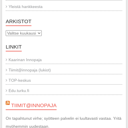
Yleistä hankkeesta
ARKISTOT
Arkistot
LINKIT
Kaarinan Innopaja
Tiimit@innopaja (lukiot)
TOP-keskus
Edu.turku.fi
TIIMIT@INNOPAJA
On tapahtunut virhe; syötteen palvelin ei luultavasti vastaa. Yritä
myöhemmin uudestaan.