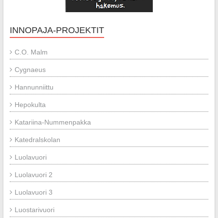
INNOPAJA-PROJEKTIT
C.O. Malm
Cygnaeus
Hannunniittu
Hepokulta
Katariina-Nummenpakka
Katedralskolan
Luolavuori
Luolavuori 2
Luolavuori 3
Luostarivuori