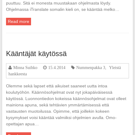
puuttuu. Sitä ei monesta muustakaan ohjelmasta löydy.
Ohjelmassa iTranslate somalin kieli on, se kääntää melko…
Read more
Kääntäjät käytössä
Minna Suihko
15.4.2014
Nummenpakka 3
,
Yleistä
hankkeesta
Olemme sekä lapset että aikuiset saaneet uutta intoa
koulutyöhön. Käännösohjelmat ovat nyt jokapäiväisessä
käytössä. Luonnontiedon kokeissa käännösohjelmat ovat olleet
mainiona apuna, sekä tehtävien ymmärtämisessä että
vastausten muotoilussa. Opimme, että joillekin kokeen
kysymykset voisi kääntää valmiiksi ohjelmien avulla. Omo-
opettajan apua…