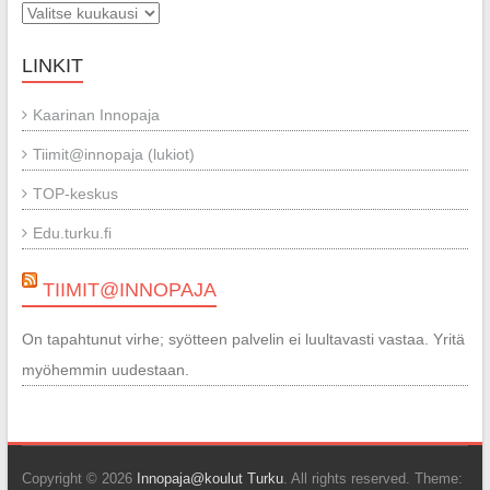
Arkistot
LINKIT
Kaarinan Innopaja
Tiimit@innopaja (lukiot)
TOP-keskus
Edu.turku.fi
TIIMIT@INNOPAJA
On tapahtunut virhe; syötteen palvelin ei luultavasti vastaa. Yritä
myöhemmin uudestaan.
Copyright © 2026
Innopaja@koulut Turku
. All rights reserved. Theme: