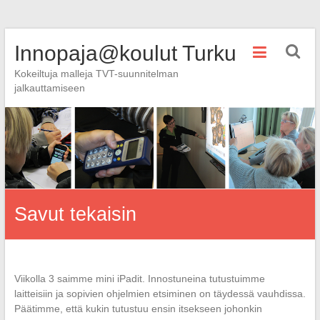
Skip
Innopaja@koulut Turku
to
content
Kokeiltuja malleja TVT-suunnitelman
jalkauttamiseen
Savut tekaisin
Viikolla 3 saimme mini iPadit. Innostuneina tutustuimme
laitteisiin ja sopivien ohjelmien etsiminen on täydessä vauhdissa.
Päätimme, että kukin tutustuu ensin itsekseen johonkin