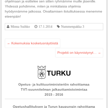
ohjelmaan ja esittelee sen sitten ryhmämme muille jäsenille.
Yhdessä pohdimme, miten ja minkälaisia ohjelmia
hyödynnämme jatkossa. Oivaltamisen ilotulituksessa menemme
eteenpäin!
Minna Suihko
17.1.2014
Nummenpakka 3
←
Kokemuksia kosketusnäytöistä
Projekti on käynnistynyt…
→
Opetus- ja kulttuuriministeriön rahoittamaa
TVT-suunnitelman jalkauttamistoimintaa
2015 - 2016
Opetushallituksen ja Turun kaupungin rahoittama