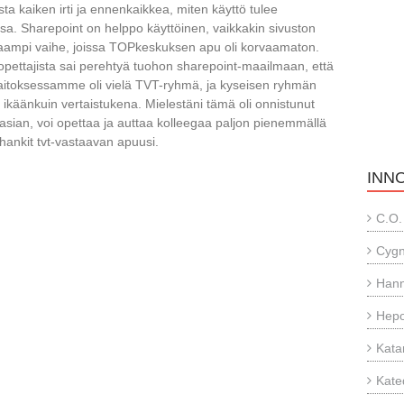
a kaiken irti ja ennenkaikkea, miten käyttö tulee
a. Sharepoint on helppo käyttöinen, vaikkakin sivuston
ampi vaihe, joissa TOPkeskuksen apu oli korvaamaton.
opettajista sai perehtyä tuohon sharepoint-maailmaan, että
itoksessamme oli vielä TVT-ryhmä, ja kyseisen ryhmän
ikäänkuin vertaistukena. Mielestäni tämä oli onnistunut
 asian, voi opettaa ja auttaa kolleegaa paljon pienemmällä
i hankit tvt-vastaavan apuusi.
INN
C.O.
Cyg
Hann
Hepo
Kata
Kate