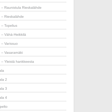
– Raunistula Rieskalähde
– Rieskalähde
– Topelius
– Vähä-Heikkilä
– Varissuo
– Vasaramäki
– Yleistä hankkeesta
ala
ala 2
ala 3
ala 4
pelto