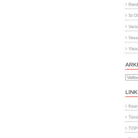
Ries
St O
Vari
Vasa
Ylei
ARK
Arkisto
LINK
Kaar
Tiimi
TOP