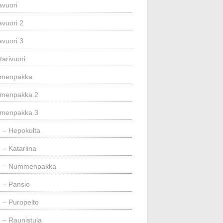
avuori
avuori 2
avuori 3
tarivuori
menpakka
menpakka 2
menpakka 3
– Hepokulta
– Katariina
 – Nummenpakka
– Pansio
– Puropelto
– Raunistula