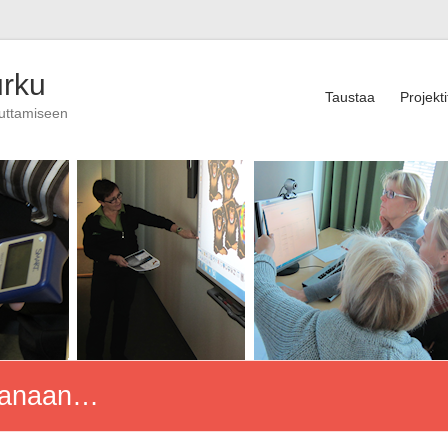
urku
Taustaa
Projekti
auttamiseen
ikanaan…