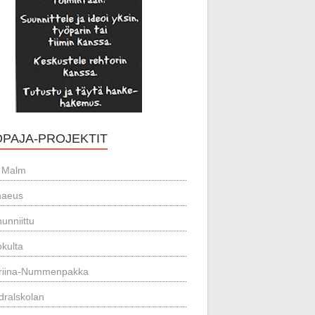
OPAJA-PROJEKTIT
 Malm
naeus
unniittu
kulta
riina-Nummenpakka
dralskolan