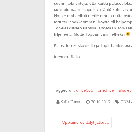
suunnittelutunteja, että kaikki palaset lok
sulkeutumaan. Hapuileva lähtö kehittyi va
Hanke mahdollisti meille monta uutta asia
tartuttu innokkaammin. Käyttö oli helpompaa
Top-keskuksen kanssa lähdetään sorvaama
hiljenee… Mutta Toppari vain hetkeksi
Kiitos Top-keskukselle ja Top3-hankkeessa
terveisin Salla
Tagged on:
office365
onedrive
sharep
Salla Kause
30.10.2016
OKM -
←
Oppiaine-esittelyt jatkuu..