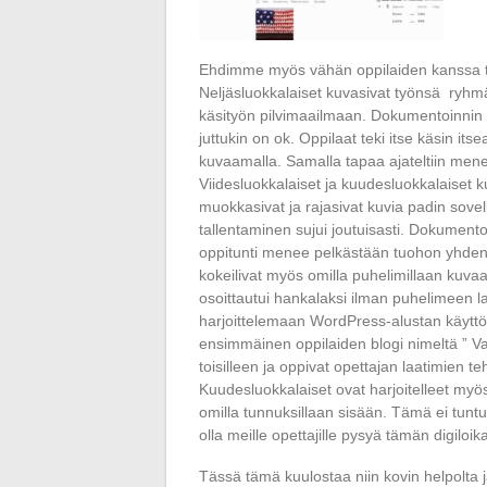
Ehdimme myös vähän oppilaiden kanssa tes
Neljäsluokkalaiset kuvasivat työnsä ryhmäk
käsityön pilvimaailmaan. Dokumentoinnin 
juttukin on ok. Oppilaat teki itse käsin it
kuvaamalla. Samalla tapaa ajateltiin men
Viidesluokkalaiset ja kuudesluokkalaiset 
muokkasivat ja rajasivat kuvia padin sovel
tallentaminen sujui joutuisasti. Dokument
oppitunti menee pelkästään tuohon yhden
kokeilivat myös omilla puhelimillaan kuvaa
osoittautui hankalaksi ilman puhelimeen la
harjoittelemaan WordPress-alustan käytt
ensimmäinen oppilaiden blogi nimeltä ” Varf
toisilleen ja oppivat opettajan laatimien t
Kuudesluokkalaiset ovat harjoitelleet myös
omilla tunnuksillaan sisään. Tämä ei tuntu
olla meille opettajille pysyä tämän digiloi
Tässä tämä kuulostaa niin kovin helpolta 