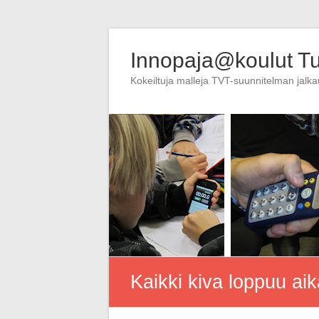
Skip
to
Innopaja@koulut T
content
Kokeiltuja malleja TVT-suunnitelman jalk
Kaikki kiva loppuu a