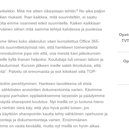
kekkin. Mitä me sitten oikeastaan tehtiin? No aika paljon
iian niukasti. Ihan kaikkea, mitä suunniteltiin, ei saatu
a, joita emme osanneet edes suunnitella. Kaiken kaikkiaan
tyväinen siihen mitä saimme tehtyä kahdessa ja puolessa
Opetu
TVT
mme lähes koko alakoulun väen kurssitettua Office 365-
ä suunnittelutyössä niin, että hankkeen toimenpiteitä
 Innostuimme jopa niin että, osa meistä kävi jatkokurssin.
lle kyllä ihanan helpoksi. Kouluttaja tuli omaan taloon ja
Op
utumiset. Kurssin jälkeen meille sateli ilmoituksia, että
itä”. Palvelu oli erinomaista ja isot kiitokset siitä TOP-
ustoihin perehtyminen. Hankeen tavoitteena oli etsiä
ten sähköisten arviointien dokumentointia varten. Kävimme
 sopisi parhaiten oppilaitoksemme tarpeisiin ja päädyimme
i käydä sharepoint-koulutus. Nyt meillä on jo luotuna hieno
niinhän siinä käy, että yksi hyvä poikii toisen, jos
a käyttöön sharepointin kautta tehty sähköinen opehuone ja
iointeja ja dokumentointeja varten. Ensimmäinen
me on vasta keväällä, mutta nyt meillä on hyvin aikaa