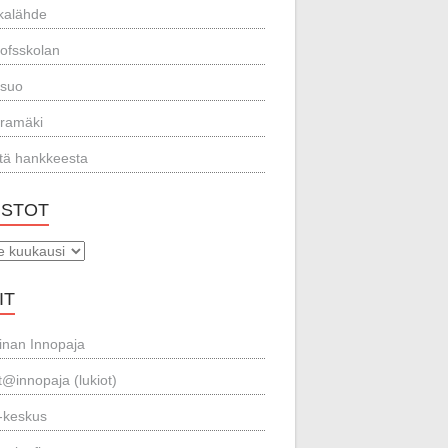
kalähde
lofsskolan
ssuo
ramäki
stä hankkeesta
ISTOT
t
IT
inan Innopaja
t@innopaja (lukiot)
-keskus