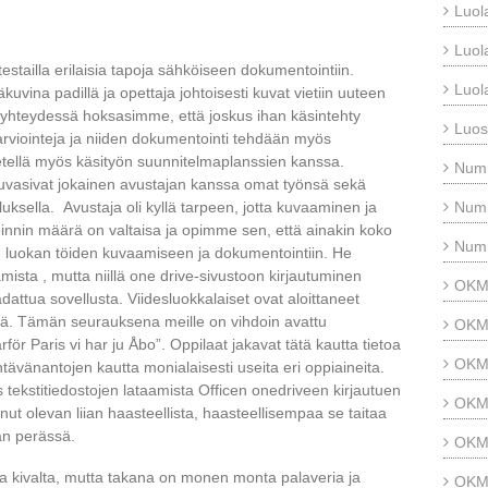
Luol
Luol
tailla erilaisia tapoja sähköiseen dokumentointiin.
Luol
uvina padillä ja opettaja johtoisesti kuvat vietiin uuteen
yhteydessä hoksasimme, että joskus ihan käsintehty
Luos
searviointeja ja niiden dokumentointi tehdään myös
etellä myös käsityön suunnitelmaplanssien kanssa.
Num
kuvasivat jokainen avustajan kanssa omat työnsä sekä
luksella. Avustaja oli kyllä tarpeen, jotta kuvaaminen ja
Num
oinnin määrä on valtaisa ja opimme sen, että ainakin koko
Num
 luokan töiden kuvaamiseen ja dokumentointiin. He
mista , mutta niillä one drive-sivustoon kirjautuminen
OKM 
dattua sovellusta. Viidesluokkalaiset ovat aloittaneet
öä. Tämän seurauksena meille on vihdoin avattu
OKM 
ör Paris vi har ju Åbo”. Oppilaat jakavat tätä kautta tietoa
OKM
ehtävänantojen kautta monialaisesti useita eri oppiaineita.
 tekstitiedostojen lataamista Officen onedriveen kirjautuen
OKM 
nut olevan liian haasteellista, haasteellisempaa se taitaa
kan perässä.
OKM 
ja kivalta, mutta takana on monen monta palaveria ja
OKM 