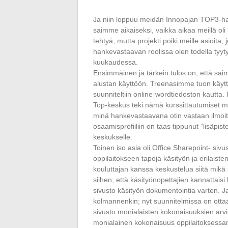
Ja niin loppuu meidän Innopajan TOP3-han
saimme aikaiseksi, vaikka aikaa meillä oli l
tehtyä, mutta projekti poiki meille asioit
hankevastaavan roolissa olen todella tyy
kuukaudessa.
Ensimmäinen ja tärkein tulos on, että sai
alustan käyttöön. Treenasimme tuon käyttö
suunniteltiin online-wordtiedoston kautta.
Top-keskus teki nämä kurssittautumiset mei
minä hankevastaavana otin vastaan ilmoitta
osaamisprofiiliin on taas tippunut ”lisäpiste
keskukselle.
Toinen iso asia oli Office Sharepoint- siv
oppilaitokseen tapoja käsityön ja erilais
kouluttajan kanssa keskustelua siitä mikä
siihen, että käsityönopettajien kannattais
sivusto käsityön dokumentointia varten. Ja 
kolmannenkin; nyt suunnitelmissa on otta
sivusto monialaisten kokonaisuuksien arv
monialainen kokonaisuus oppilaitoksessam