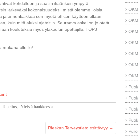
sahtivat kohdalleen ja saatiin ikäänkuin ympyrä
OKM 
rsin järkeväksi kokonaisuudeksi, mistä olemme iloisia.
a ja ennenkaikkea sen myötä officen käyttöön ollaan
OKM 
, kuin mitä aluksi ajateltiin. Seuraava askel on jo otettu.
an koulutuksia myös yläkoulun opettajille. TOP3
OKM 
OKM 
 mukana olleille!
OKM 
OKM 
OKM 
Puol
oint
Puol
 Topelius
,
Yleistä hankkeesta
Puol
Puol
Rieskan Terveystieto esittäytyy
→
Puro