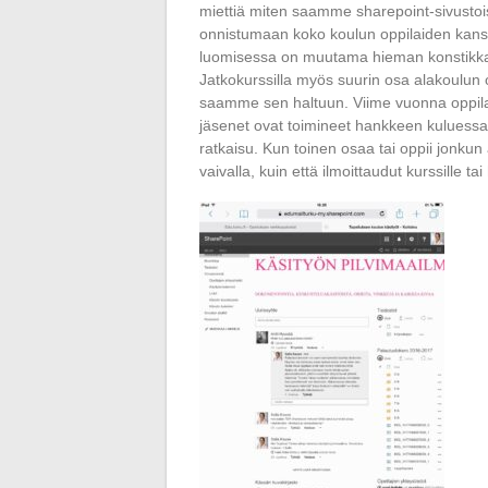
miettiä miten saamme sharepoint-sivustoist
onnistumaan koko koulun oppilaiden kanss
luomisessa on muutama hieman konstikka
Jatkokurssilla myös suurin osa alakoulun 
saamme sen haltuun. Viime vuonna oppila
jäsenet ovat toimineet hankkeen kuluessa 
ratkaisu. Kun toinen osaa tai oppii jonkun
vaivalla, kuin että ilmoittaudut kurssille ta