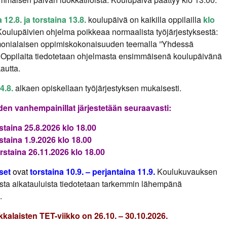
 12.8.
ja torstaina 13.8.
koulupäivä on kaikilla oppilailla
klo
Koulupäivien ohjelma poikkeaa normaalista työjärjestyksestä:
onialaisen oppimiskokonaisuuden teemalla ”Yhdessä
. Oppilaita tiedotetaan ohjelmasta ensimmäisenä koulupäivänä
autta.
4.8.
alkaen opiskellaan työjärjestyksen mukaisesti.
n vanhempainillat järjestetään seuraavasti:
iistaina 25.8.2026 klo 18.00
iistaina 1.9.2026 klo 18.00
orstaina 26.11.2026 klo 18.00
set
ovat
torstaina 10.9. – perjantaina 11.9.
Koulukuvauksen
sta aikatauluista tiedotetaan tarkemmin lähempänä
.
kalaisten TET-viikko
on 26.10. – 30.10.2026.