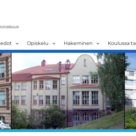
okonaisuus
iedot
Opiskelu
Hakeminen
Koulussa t