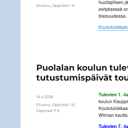
huoltajilleen j
Kategoriat
Etusivu
,
Oppilaat 1-6
esityksessä on 
tilaisuudessa.
Koulutulokkaid
Puolalan koulun tulev
tutustumispäivät to
Tulevien 1. -l
Kirjoittaja
Julkaistu
14.4.2026
koulun Kauppi
Kategoriat
Etusivu
,
Oppilaat 1-6
,
Koulutulokkaat
Oppilaat 7-9
Wilman kautta
Tulevien 7. -