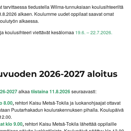
at tarvittaessa tiedustella Wilma-tunnuksiaan koulusihteeriltä
 3.8.2026 alkaen. Koulumme uudet oppilaat saavat omat
oulutyön alkaessa.
 ja koulusihteeri viettävät kesälomaa
19.6. – 22.7.2026.
uvuoden 2026-2027 aloitus
26-2027
alkaa
tiistaina 11.8.2026
seuraavasti:
lo 8.00
,
rehtori Kaisu Metsä-Tokila ja luokanohjaajat ottavat
staan Puutarhakadun koulurakennuksen pihalla. Koulupäivä
12.00.
kat klo 9.00
,
rehtori Kaisu Metsä-Tokila lähettää oppilaille
immäisen päivän luokkatiloista. Koulupäivä päättyy klo 13.00.