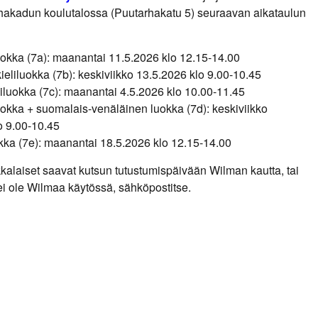
hakadun koulutalossa (Puutarhakatu 5) seuraavan aikataulun
okka (7a): maanantai 11.5.2026 klo 12.15-14.00
ieliluokka (7b): keskiviikko 13.5.2026 klo 9.00-10.45
iluokka (7c): maanantai 4.5.2026 klo 10.00-11.45
okka + suomalais-venäläinen luokka (7d): keskiviikko
o 9.00-10.45
kka (7e): maanantai 18.5.2026 klo 12.15-14.00
kkalaiset saavat kutsun tutustumispäivään Wilman kautta, tai
a ei ole Wilmaa käytössä, sähköpostitse.