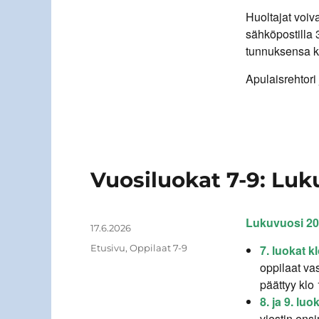
Huoltajat voiv
sähköpostilla
tunnuksensa k
Apulaisrehtori
Vuosiluokat 7-9: Luk
Lukuvuosi 20
Kirjoittaja
Julkaistu
17.6.2026
Kategoriat
Etusivu
,
Oppilaat 7-9
7. luokat k
oppilaat va
päättyy klo 
8. ja 9. luo
viestin ens