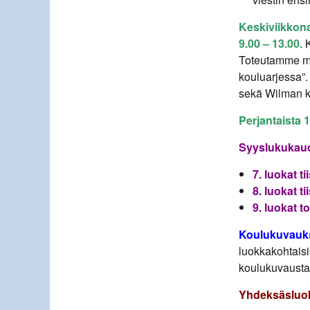
Keskiviikkona
9.00 – 13.00.
Toteutamme m
kouluarjessa”
sekä Wilman k
Perjantaista 1
Syyslukukaude
7. luokat t
8. luokat t
9. luokat t
Koulukuvauk
luokkakohtaisi
koulukuvausta
Yhdeksäsluok