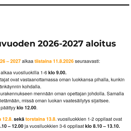
uvuoden 2026-2027 aloitus
26 – 2027
alkaa
tiistaina 11.8.2026
seuraavasti:
alkaa vuosiluokilla 1-6
klo 9.00.
ajat ovat vastaanottamassa oman luokkansa pihalla, kunkin
änkäynnin kohdalla.
lurakennukseen mennään oman opettajan johdolla. Samalla
tietämään, missä oman luokan vaatesäilytys sijaitsee.
 päättyy
klo 12.00
.
 12.8.
sekä
torstaina 13.8.
vuosiluokkien 1-2 oppilaat ovat
8.10 – 12.00
ja vuosiluokkien 3-6 oppilaat
klo 8.10 – 13.10.