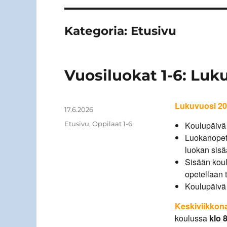
Kategoria:
Etusivu
Vuosiluokat 1-6: Luk
Lukuvuosi 20
Kirjoittaja
Julkaistu
17.6.2026
Kategoriat
Etusivu
,
Oppilaat 1-6
Koulupäivä 
Luokanopett
luokan sisä
Sisään kou
opetellaan 
Koulupäivä
Keskiviikkona
koulussa
klo 