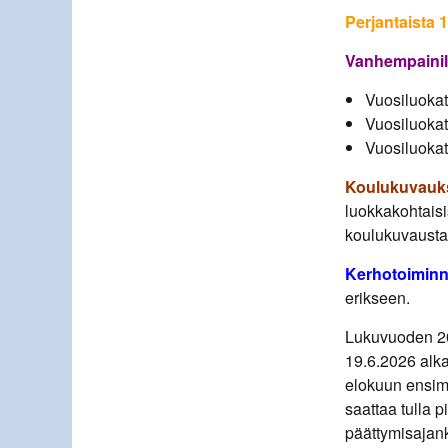
Perjantaista 1
Vanhempainil
Vuosiluokat 
Vuosiluokat 
Vuosiluokat 
Koulukuvauk
luokkakohtaisi
koulukuvausta
Kerhotoimin
erikseen.
Lukuvuoden 2
19.6.2026 alkae
elokuun ensimm
saattaa tulla 
päättymisajan