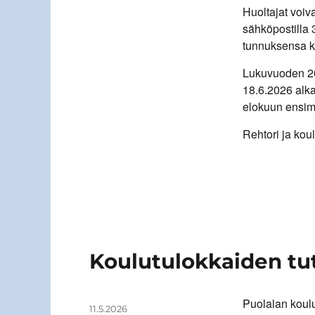
Huoltajat voiv
sähköpostilla
tunnuksensa k
Lukuvuoden 2
18.6.2026 alkae
elokuun ensimm
Rehtori ja kou
Koulutulokkaiden tu
Puolalan koulu
Kirjoittaja
Julkaistu
11.5.2026