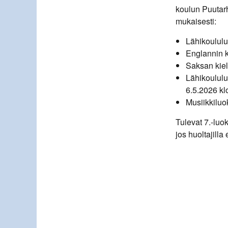
koulun Puutar
mukaisesti:
Lähikoululu
Englannin k
Saksan kiel
Lähikoululu
6.5.2026 kl
Musiikkiluo
Tulevat 7.-luo
jos huoltajill