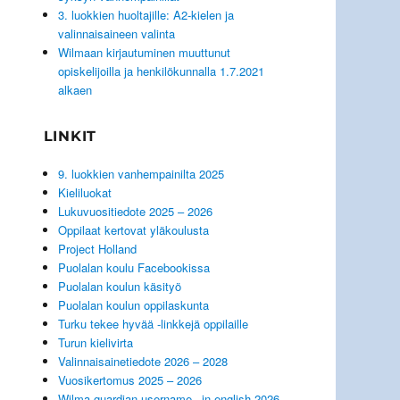
3. luokkien huoltajille: A2-kielen ja
valinnaisaineen valinta
Wilmaan kirjautuminen muuttunut
opiskelijoilla ja henkilökunnalla 1.7.2021
alkaen
LINKIT
9. luokkien vanhempainilta 2025
Kieliluokat
Lukuvuositiedote 2025 – 2026
Oppilaat kertovat yläkoulusta
Project Holland
Puolalan koulu Facebookissa
Puolalan koulun käsityö
Puolalan koulun oppilaskunta
Turku tekee hyvää -linkkejä oppilaille
Turun kielivirta
Valinnaisainetiedote 2026 – 2028
Vuosikertomus 2025 – 2026
Wilma guardian username _in english 2026