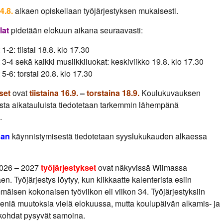
4.8.
alkaen opiskellaan työjärjestyksen mukaisesti.
lat
pidetään elokuun aikana seuraavasti:
1-2: tiistai 18.8. klo 17.30
3-4 sekä kaikki musiikkiluokat: keskiviikko 19.8. klo 17.30
5-6: torstai 20.8. klo 17.30
set
ovat
tiistaina 16.9.
–
torstaina 18.9.
Koulukuvauksen
sta aikatauluista tiedotetaan tarkemmin lähempänä
.
nan
käynnistymisestä tiedotetaan syyslukukauden alkaessa
026 – 2027
työjärjestykset
ovat näkyvissä Wilmassa
n. Työjärjestys löytyy, kun klikkaatte kalenterista esiin
äisen kokonaisen työviikon eli viikon 34. Työjärjestyksiin
pieniä muutoksia vielä elokuussa, mutta koulupäivän alkamis- ja
kohdat pysyvät samoina.