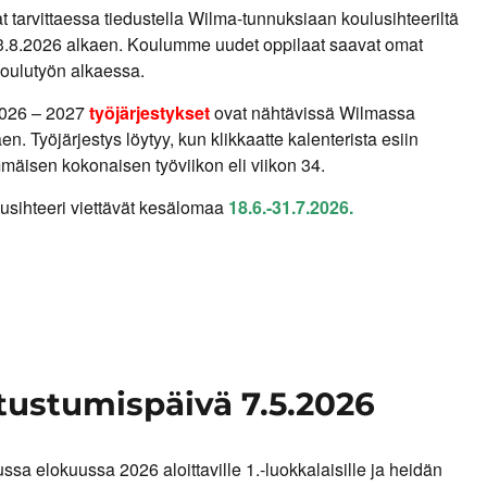
at tarvittaessa tiedustella Wilma-tunnuksiaan koulusihteeriltä
 3.8.2026 alkaen. Koulumme uudet oppilaat saavat omat
oulutyön alkaessa.
026 – 2027
työjärjestykset
ovat nähtävissä Wilmassa
n. Työjärjestys löytyy, kun klikkaatte kalenterista esiin
äisen kokonaisen työviikon eli viikon 34.
lusihteeri viettävät kesälomaa
18.6.-31.7.2026.
tustumispäivä 7.5.2026
ssa elokuussa 2026 aloittaville 1.-luokkalaisille ja heidän