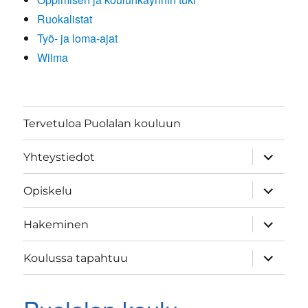
Ruokalistat
Työ- ja loma-ajat
Wilma
Tervetuloa Puolalan kouluun
näytä
Yhteystiedot
alavalik
näytä
Opiskelu
alavalik
näytä
Hakeminen
alavalik
näytä
Koulussa tapahtuu
alavalik