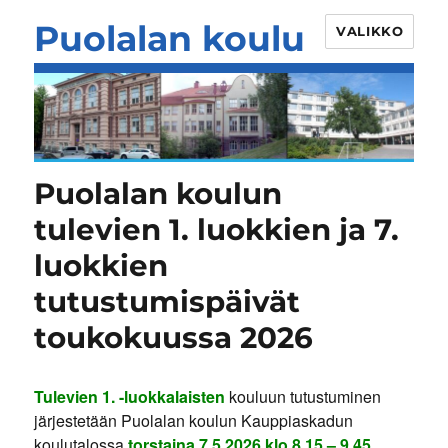
Puolalan koulu
VALIKKO
Puolalan koulun
tulevien 1. luokkien ja 7.
luokkien
tutustumispäivät
toukokuussa 2026
Tulevien 1. -luokkalaisten
kouluun tutustuminen
järjestetään Puolalan koulun Kauppiaskadun
koulutalossa
torstaina 7.5.2026 klo 8.15 – 9.45.