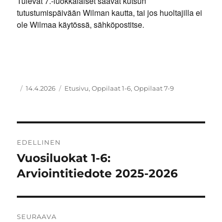
Tulevat 7.-luokkalaiset saavat kutsun
tutustumispäivään Wilman kautta, tai jos huoltajilla ei
ole Wilmaa käytössä, sähköpostitse.
Kirjoittaja
Julkaistu
Kategoriat
14.4.2026
Etusivu
,
Oppilaat 1-6
,
Oppilaat 7-9
Artikkelien
EDELLINEN
selaus
Vuosiluokat 1-6:
Edellinen
artikkeli:
Arviointitiedote 2025-2026
SEURAAVA