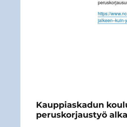
peruskorjausu
https://www.nc
jalkeen–kuin-y
Kauppiaskadun koul
peruskorjaustyö alka