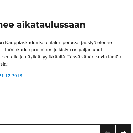
nee aikataulussaan
un Kauppiaskadun koulutalon peruskorjaustyö etenee
. Torninkadun puoleinen julkisivu on paljastunut
iden alta ja näyttää tyylikkäältä. Tässä vähän kuvia tämän
sta:
21.12.2018