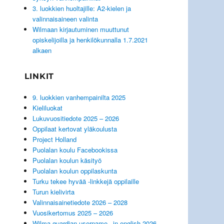
3. luokkien huoltajille: A2-kielen ja
valinnaisaineen valinta
Wilmaan kirjautuminen muuttunut
opiskelijoilla ja henkilökunnalla 1.7.2021
alkaen
LINKIT
9. luokkien vanhempainilta 2025
Kieliluokat
Lukuvuositiedote 2025 – 2026
Oppilaat kertovat yläkoulusta
Project Holland
Puolalan koulu Facebookissa
Puolalan koulun käsityö
Puolalan koulun oppilaskunta
Turku tekee hyvää -linkkejä oppilaille
Turun kielivirta
Valinnaisainetiedote 2026 – 2028
Vuosikertomus 2025 – 2026
Wilma guardian username _in english 2026