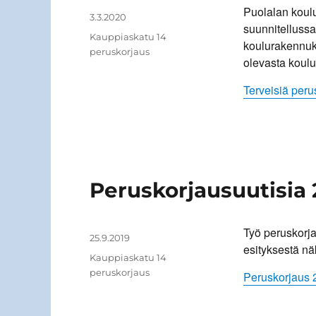
Puolalan koul
Kirjoittaja
Julkaistu
3.3.2020
suunnitelluss
Kategoriat
Kauppiaskatu 14
koulurakennuk
peruskorjaus
olevasta koul
Terveisiä per
Peruskorjausuutisia 
Työ peruskorj
Kirjoittaja
Julkaistu
25.9.2019
esityksestä nä
Kategoriat
Kauppiaskatu 14
peruskorjaus
Peruskorjaus 