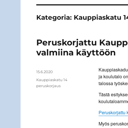
Kategoria:
Kauppiaskatu 1
Peruskorjattu Kaupp
valmiina käyttöön
Kauppiaskadun
Kirjoittaja
Julkaistu
15.6.2020
ja koulutalo o
Kategoriat
Kauppiaskatu 14
talossa työsk
peruskorjaus
Tästä esitykse
koulutaloamm
Peruskorjattu 
Myös peruskor