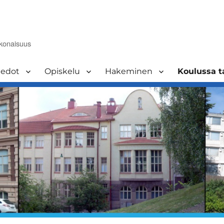
okonaisuus
iedot
Opiskelu
Hakeminen
Koulussa 