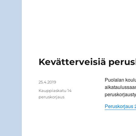
Kevätterveisiä peru
Puolalan koul
Kirjoittaja
Julkaistu
25.4.2019
aikataulussaan
Kategoriat
Kauppiaskatu 14
peruskorjausty
peruskorjaus
Peruskorjaus 