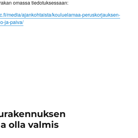
rakan omassa tiedotuksessaan:
c.fi/media/ajankohtaista/kouluelamaa-peruskorjauksen-
o-ja-paiva/
urakennuksen
a olla valmis