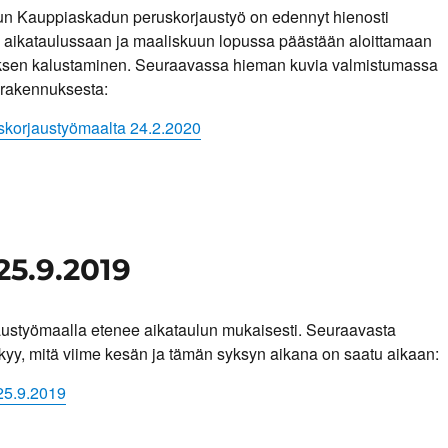
un Kauppiaskadun peruskorjaustyö on edennyt hienosti
a aikataulussaan ja maaliskuun lopussa päästään aloittamaan
sen kalustaminen. Seuraavassa hieman kuvia valmistumassa
urakennuksesta:
uskorjaustyömaalta 24.2.2020
25.9.2019
austyömaalla etenee aikataulun mukaisesti. Seuraavasta
kyy, mitä viime kesän ja tämän syksyn aikana on saatu aikaan:
25.9.2019