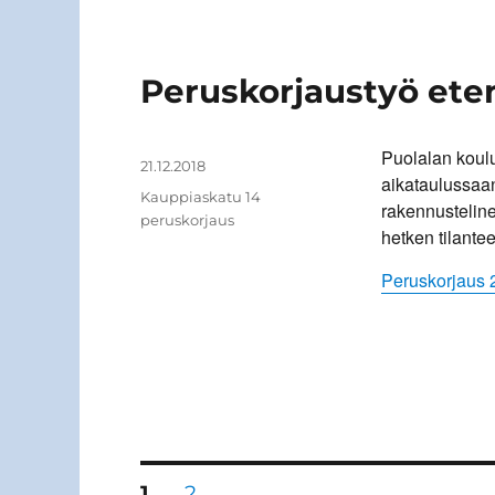
Peruskorjaustyö ete
Puolalan koul
Kirjoittaja
Julkaistu
21.12.2018
aikataulussaan
Kategoriat
Kauppiaskatu 14
rakennusteline
peruskorjaus
hetken tilantee
Peruskorjaus 
Artikkelien
SIVU
SIVU
1
2