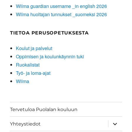
Wilma guardian username _in english 2026
Wilma huoltajan tunnukset _suomeksi 2026
TIETOA PERUSOPETUKSESTA
Koulut ja palvelut
Oppimisen ja koulunkäynnin tuki
Ruokalistat
Työ- ja loma-ajat
Wilma
Tervetuloa Puolalan kouluun
näytä
Yhteystiedot
alavalik