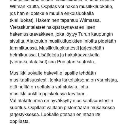
Wilman kautta. Oppilas voi hakea musiikkiluokalle,
jos hän ei opiskele muulla erikoisluokalla
(kieliluokat). Hakeminen tapahtuu Wilmassa.
Vieraskuntalaiset hakijat täyttävät erillisen
hakemuskaavakkeen, joka löytyy Turun kaupungin
sivuilta. Alakoulun musiikkiluokkien infoilta pidetään
tammikuussa. Musiikkiluokkatestit järjestetään
helmikuussa. Lisätietoja ja hakukaavakkeita
(vieraskuntalaiset) saa Puolalan koulusta.
Musiikkiluokalle hakeville lapsille tehdään
musikaalisuustesti, jonka tarkoituksena on varmistaa,
että heillä on sellaisia valmiuksia, joita
musiikkiluokilla opiskelussa tarvitaan.
Valintakriteerinä on hyväksytty musikaalisuustestin
suoritus. Oppilaat valitaan pistemäärän mukaisessa
järjestyksessä. Luokalle otetaan enintään 28
oppilasta.