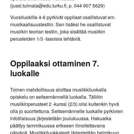
(jussi.tuimala@edu.turku.fi, p. 044 907 5629)
Vuosiluokille 4-6 pyrkivät oppilaat osallistuvat em.
musikaalisuustestiin. Sen lisäksi he osallistuvat
musiikin teorian testiin, joka sisältää musiikin
perusteiden 1/3 -tasoisia tehtäviä.
Oppilaaksi ottaminen 7.
luokalle
Toinen mahdollisuus aloittaa musiikkiluokalla
opiskelu on seitsemännellä luokalla. Tällöin
musiikinperusteet 2 -kurssi (2/3) olisi kuitenkin hyvä
olla jo suoritettuna. Seitsemännelle luokalle pyrkivien
infotilaisuus järjestetään joulukuussa. Hakuaika
päättyy tammikuussa erikseen ilmoitettavana
päivänä. Musiikkiluokkatesti järjestetään helmikuun