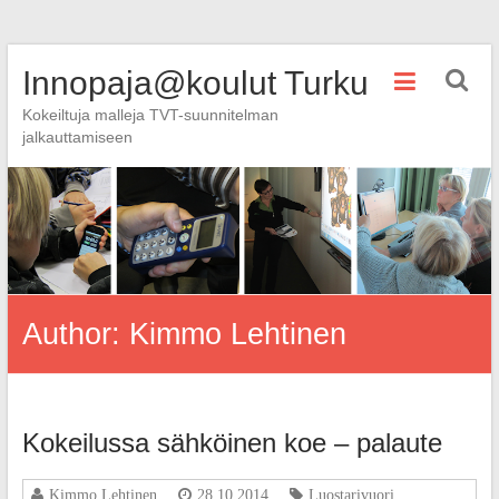
Skip
Innopaja@koulut Turku
to
content
Kokeiltuja malleja TVT-suunnitelman
jalkauttamiseen
Author:
Kimmo Lehtinen
Kokeilussa sähköinen koe – palaute
Kimmo Lehtinen
28.10.2014
Luostarivuori