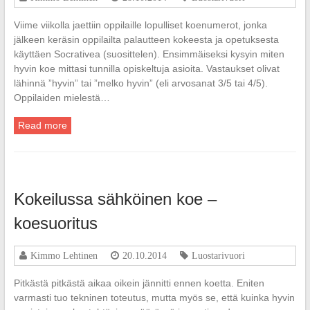
Viime viikolla jaettiin oppilaille lopulliset koenumerot, jonka
jälkeen keräsin oppilailta palautteen kokeesta ja opetuksesta
käyttäen Socrativea (suosittelen). Ensimmäiseksi kysyin miten
hyvin koe mittasi tunnilla opiskeltuja asioita. Vastaukset olivat
lähinnä ”hyvin” tai ”melko hyvin” (eli arvosanat 3/5 tai 4/5).
Oppilaiden mielestä…
Read more
Kokeilussa sähköinen koe –
koesuoritus
Kimmo Lehtinen
20.10.2014
Luostarivuori
Pitkästä pitkästä aikaa oikein jännitti ennen koetta. Eniten
varmasti tuo tekninen toteutus, mutta myös se, että kuinka hyvin