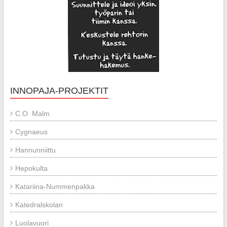
INNOPAJA-PROJEKTIT
C.O. Malm
Cygnaeus
Hannunniittu
Hepokulta
Katariina-Nummenpakka
Katedralskolan
Luolavuori