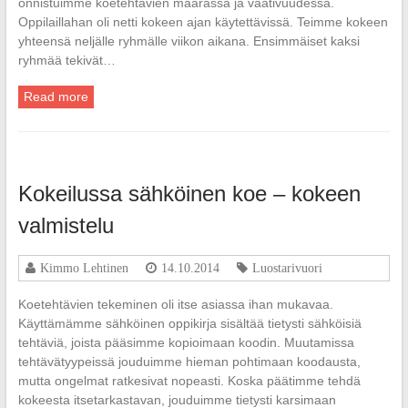
onnistuimme koetehtävien määrässä ja vaativuudessa.
Oppilaillahan oli netti kokeen ajan käytettävissä. Teimme kokeen
yhteensä neljälle ryhmälle viikon aikana. Ensimmäiset kaksi
ryhmää tekivät…
Read more
Kokeilussa sähköinen koe – kokeen
valmistelu
Kimmo Lehtinen
14.10.2014
Luostarivuori
Koetehtävien tekeminen oli itse asiassa ihan mukavaa.
Käyttämämme sähköinen oppikirja sisältää tietysti sähköisiä
tehtäviä, joista pääsimme kopioimaan koodin. Muutamissa
tehtävätyypeissä jouduimme hieman pohtimaan koodausta,
mutta ongelmat ratkesivat nopeasti. Koska päätimme tehdä
kokeesta itsetarkastavan, jouduimme tietysti karsimaan