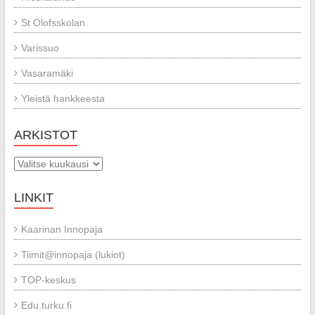
St Olofsskolan
Varissuo
Vasaramäki
Yleistä hankkeesta
ARKISTOT
Arkistot
LINKIT
Kaarinan Innopaja
Tiimit@innopaja (lukiot)
TOP-keskus
Edu.turku.fi