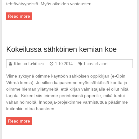
tehtävätyypeistä. Myös oikeiden vastausten…
Read more
Kokeilussa sähköinen kemian koe
Kimmo Lehtinen
1.10.2014
Luostarivuori
Viime syksynä otimme käyttöön sähköisen oppikirjan (e-Opin
Vihreä kemia). Jo silloin kaipasimme myös sähköistä koetta ja
olimme hieman yllättyneitä, että kirjan valmistajalla ei ollut niitä
tarjota. Kokeet siis teimme perinteisesti paperille, mikä tuntui
vähän hölmöltä. Innopaja-projektimme varmistuttua päätimme
kuitenkin ottaa haasteen…
Read more