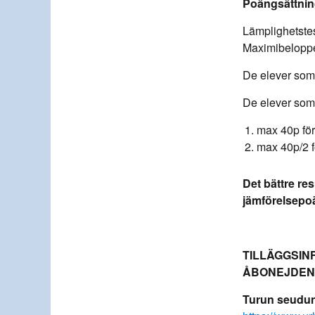
Poängsättning
Lämplighetstes
Maximibeloppet
De elever so
De elever so
max 40p för
max 40p/2 f
Det bättre res
jämförelsepo
TILLÄGGSIN
ÅBONEJDEN
Turun seudun