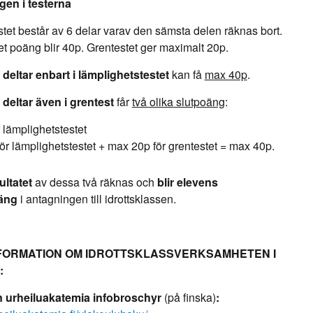
en i testerna
tet består av 6 delar varav den sämsta delen räknas bort.
 poäng blir 40p. Grentestet ger maximalt 20p.
m
deltar enbart
i lämplighetstestet
kan få
max 40p
.
m
deltar även i grentest
får
två olika slutpoäng
:
 lämplighetstestet
ör lämplighetstestet + max 20p för grentestet = max 40p.
ultatet
av dessa två räknas och
blir elevens
äng
i antagningen till idrottsklassen.
FORMATION OM IDROTTSKLASSVERKSAMHETEN I
:
 urheiluakatemia infobroschyr
(på finska)
: