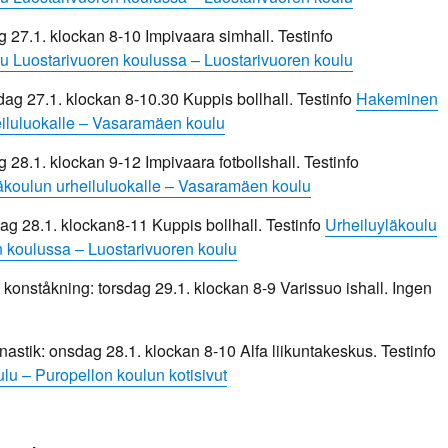
g 27.1. klockan 8-10 Impivaara simhall. Testinfo
u Luostarivuoren koulussa – Luostarivuoren koulu
dag 27.1. klockan 8-10.30 Kuppis bollhall. Testinfo
Hakeminen
eiluluokalle – Vasaramäen koulu
g 28.1. klockan 9-12 Impivaara fotbollshall. Testinfo
koulun urheiluluokalle – Vasaramäen koulu
ag 28.1. klockan8-11 Kuppis bollhall. Testinfo
Urheiluyläkoulu
n koulussa – Luostarivuoren koulu
konståkning: torsdag 29.1. klockan 8-9 Varissuo ishall. Ingen
tik: onsdag 28.1. klockan 8-10 Alfa liikuntakeskus. Testinfo
lu – Puropellon koulun kotisivut