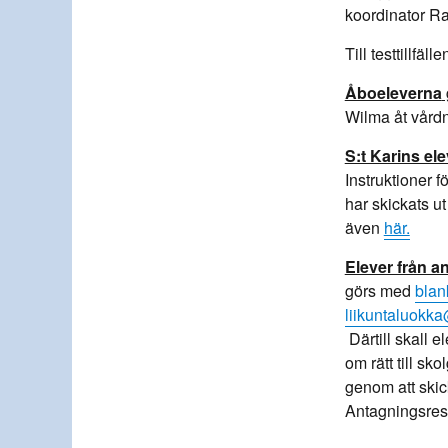
koordinator Ra
Till testtillfäl
Åboeleverna
Wilma åt vård
S:t Karins el
Instruktioner f
har skickats ut
även
här.
Elever från 
görs med
blan
liikuntaluokka
Därtill skall 
om rätt till s
genom att skic
Antagningsres