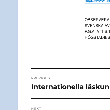
https://www.ur
OBSERVERA 
SVENSKA AV
P.G.A. ATT 
HÖGSTADIES
Post
PREVIOUS
navigation
Internationella läsku
Previous
post:
NEXT