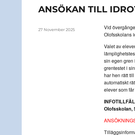
ANSÖKAN TILL IDRO
Vid övergången
Author
Posted
27 November 2025
Olofsskolans i
on
Valet av elever
lämplighetstest
sin egen gren 
grentestet i s
har hen rätt ti
automatiskt rä
elever som får
INFOTILLFÄLL
Olofsskolan, 
ANSÖKNINGST
Tilläggsinform