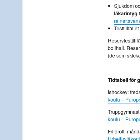
Sjukdom oc
läkarintyg
rainer.sven
Testtillfäll
Reservtesttill
bollhall. Reser
(de som skickat 
Tidtabell för 
Ishockey: fred
koulu – Purope
Truppgymnastik
koulu – Purope
Friidrott: månd
Urheiluyläkoul