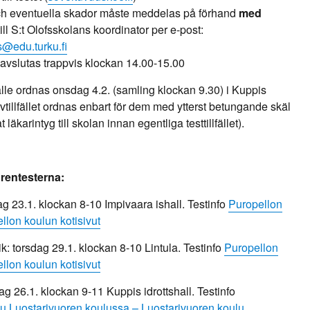
h eventuella skador måste meddelas på förhand
med
till S:t Olofsskolans koordinator per e-post:
s@edu.turku.fi
et avslutas trappvis klockan 14.00-15.00
fälle ordnas onsdag 4.2. (samling klockan 9.30) i Kuppis
vtillfället ordnas enbart för dem med ytterst betungande skäl
läkarintyg till skolan innan egentliga testtillfället).
grentesterna:
ag 23.1. klockan 8-10 Impivaara ishall. Testinfo
Puropellon
llon koulun kotisivut
: torsdag 29.1. klockan 8-10 Lintula. Testinfo
Puropellon
llon koulun kotisivut
ag 26.1. klockan 9-11 Kuppis idrottshall. Testinfo
u Luostarivuoren koulussa – Luostarivuoren koulu