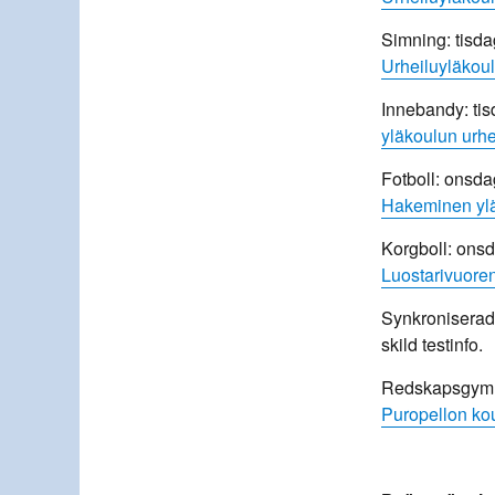
Simning: tisda
Urheiluyläkoul
Innebandy: tis
yläkoulun urh
Fotboll: onsda
Hakeminen ylä
Korgboll: onsd
Luostarivuore
Synkroniserad 
skild testinfo.
Redskapsgymnas
Puropellon kou