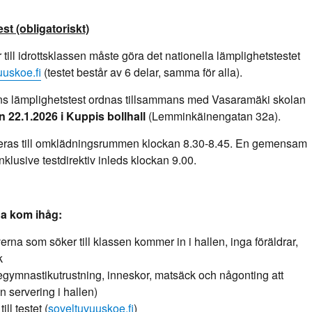
st (obligatoriskt)
till idrottsklassen måste göra det nationella lämplighetstestet
uskoe.fi
(testet består av 6 delar, samma för alla).
ans lämplighetstest ordnas tillsammans med Vasaramäki skolan
 22.1.2026 i Kuppis bollhall
(Lemminkäinengatan 32a).
geras till omklädningsrummen klockan 8.30-8.45. En gemensam
klusive testdirektiv inleds klockan 9.00.
na kom ihåg:
rna som söker till klassen kommer in i hallen, inga föräldrar,
k
gymnastikutrustning, inneskor, matsäck och någonting att
n servering i hallen)
ll testet (
soveltuvuuskoe.fi
)