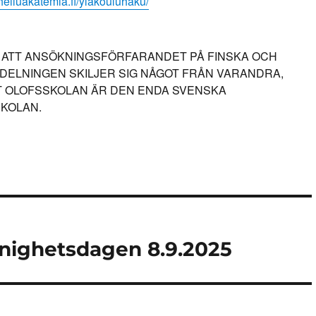
heiluakatemia.fi/ylakouluhaku/
ATT ANSÖKNINGSFÖRFARANDET PÅ FINSKA OCH
DELNINGEN SKILJER SIG NÅGOT FRÅN VARANDRA,
S:T OLOFSSKOLAN ÄR DEN ENDA SVENSKA
KOLAN.
nnighetsdagen 8.9.2025