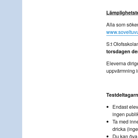
Lämplighetste
Alla som söker 
www.soveltuvu
S:t Olofsskol
torsdagen den
Eleverna diri
uppvärmning in
Testdeltagar
Endast eleve
ingen publi
Ta med inne
dricka (inge
Du kan öva ti