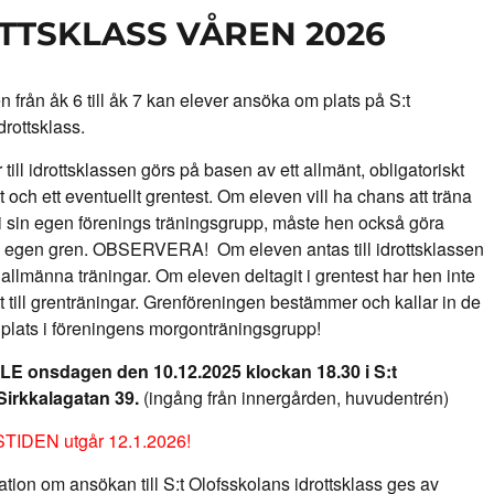
TTSKLASS VÅREN 2026
 från åk 6 till åk 7 kan elever ansöka om plats på S:t
drottsklass.
 till idrottsklassen görs på basen av ett allmänt, obligatoriskt
 och ett eventuellt grentest. Om eleven vill ha chans att träna
i sin egen förenings träningsgrupp, måste hen också göra
in egen gren. OBSERVERA! Om eleven antas till idrottsklassen
ll allmänna träningar. Om eleven deltagit i grentest har hen inte
tt till grenträningar. Grenföreningen bestämmer och kallar in de
 plats i föreningens morgonträningsgrupp!
E onsdagen den 10.12.2025 klockan 18.30 i S:t
Sirkkalagatan 39.
(ingång från innergården, huvudentrén)
IDEN utgår 12.1.2026!
ation om ansökan till S:t Olofsskolans idrottsklass ges av