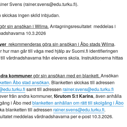
iner Svens (rainer.svens@edu.turku.fi).
len skickas ingen skild inbjudan.
gör sin ansökan i Wilma.
Antagningsresultatet meddelas i
nadshavarna 10.3.2026
ever
rekommenderas göra sin ansökan i Åbo stads Wilma
.
ör hur man går till väga med hjälp av Suomi.fi identifieringen
 till vårdnadshavarna från elevens skola. Instruktionerna hittas
andra kommuner
gör sin ansökan med en blankett.
Ansökan
ketten Åbo stad ansökan
. Blanketten skickas till adressen
@edu.turku.fi
samt till adressen
rainer.svens@edu.turku.fi
elever från andra kommuner,
förutom S:t Karins
, även anhålla
kolgång i Åbo med
blanketten anhållan om rätt till skolgång i Åbo
ka blanketten till adressen
rainer.svens@edu.turku.fi
.
ultatet meddelas vårdnadshavarna per e-post 10.3.2026.