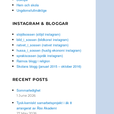
Hem och skola
Ungdomsfullmäktige
INSTAGRAM & BLOGGAR
slojdisossen (slöjd instagram)
bild_i_sossen (bildkonst instagram)
natvet_i_sossen (natvet instagram)
hussa_i_sossen (huslig ekonomi instagram)
sprakisossen (språk instagram)
Raimos blogg i religion
Skolans blogg (januari 2015 – oktober 2016)
RECENT POSTS
Sommarledighet
1 June 2026
Tysk-kemiskt samarbetsprojekt i åk 8
arrangerat av Åbo Akademi
27 May 2026