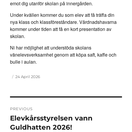
emot dig utanför skolan på innergården.
Under kvällen kommer du som elev att få träffa din
nya klass och klassföreståndare. Vårdnadshavarna
kommer under tiden att få en kort presentation av
skolan.
Ni har möjlighet att understöda skolans
vänelevsverksamhet genom att köpa saft, kaffe och
bulle i aulan.
Author
Posted
24 April 2026
on
Post
PREVIOUS
navigation
Elevkårsstyrelsen vann
Previous
post:
Guldhatten 2026!