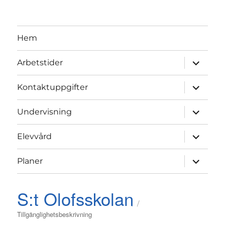
Hem
expand
Arbetstider
child
menu
expand
Kontaktuppgifter
child
menu
expand
Undervisning
child
menu
expand
Elevvård
child
menu
expand
Planer
child
menu
S:t Olofsskolan
Tillgänglighetsbeskrivning