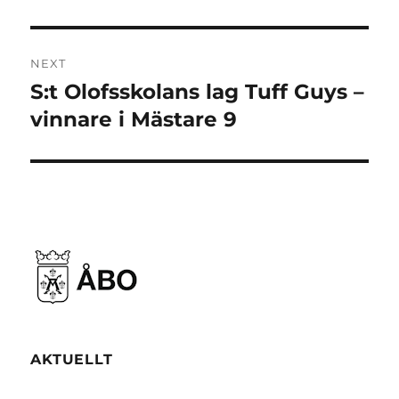
NEXT
S:t Olofsskolans lag Tuff Guys –
Next
post:
vinnare i Mästare 9
AKTUELLT