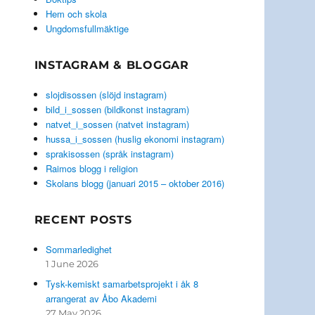
Hem och skola
Ungdomsfullmäktige
INSTAGRAM & BLOGGAR
slojdisossen (slöjd instagram)
bild_i_sossen (bildkonst instagram)
natvet_i_sossen (natvet instagram)
hussa_i_sossen (huslig ekonomi instagram)
sprakisossen (språk instagram)
Raimos blogg i religion
Skolans blogg (januari 2015 – oktober 2016)
RECENT POSTS
Sommarledighet
1 June 2026
Tysk-kemiskt samarbetsprojekt i åk 8
arrangerat av Åbo Akademi
27 May 2026