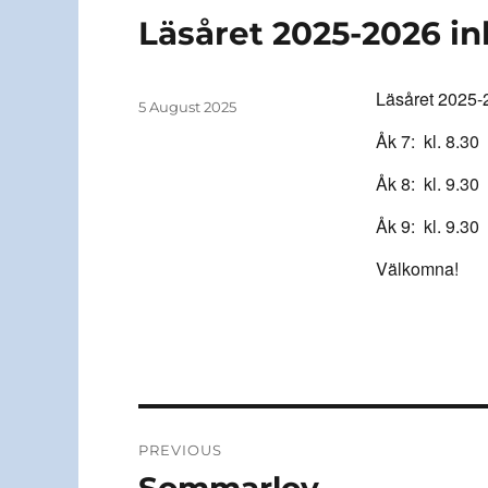
Läsåret 2025-2026 in
Läsåret 2025-2
Author
Posted
5 August 2025
on
Åk 7: kl. 8.30
Åk 8: kl. 9.30
Åk 9: kl. 9.30
Välkomna!
Post
PREVIOUS
navigation
Previous