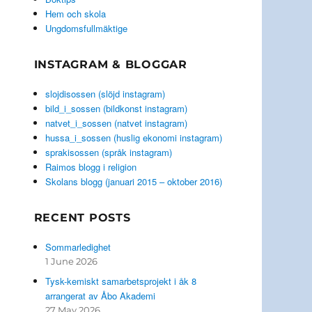
Hem och skola
Ungdomsfullmäktige
INSTAGRAM & BLOGGAR
slojdisossen (slöjd instagram)
bild_i_sossen (bildkonst instagram)
natvet_i_sossen (natvet instagram)
hussa_i_sossen (huslig ekonomi instagram)
sprakisossen (språk instagram)
Raimos blogg i religion
Skolans blogg (januari 2015 – oktober 2016)
RECENT POSTS
Sommarledighet
1 June 2026
Tysk-kemiskt samarbetsprojekt i åk 8
arrangerat av Åbo Akademi
27 May 2026