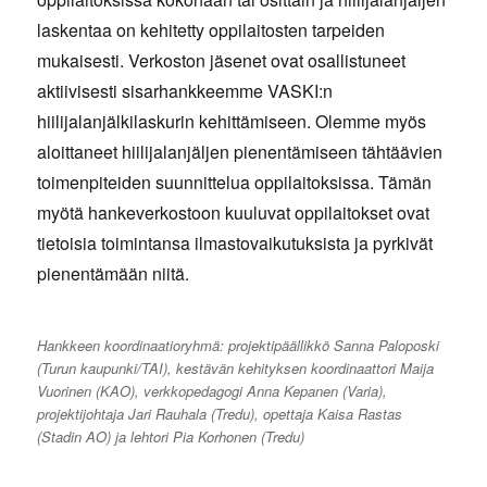
laskentaa on kehitetty oppilaitosten tarpeiden
mukaisesti. Verkoston jäsenet ovat osallistuneet
aktiivisesti sisarhankkeemme VASKI:n
hiilijalanjälkilaskurin kehittämiseen. Olemme myös
aloittaneet hiilijalanjäljen pienentämiseen tähtäävien
toimenpiteiden suunnittelua oppilaitoksissa. Tämän
myötä hankeverkostoon kuuluvat oppilaitokset ovat
tietoisia toimintansa ilmastovaikutuksista ja pyrkivät
pienentämään niitä.
Hankkeen koordinaatioryhmä: projektipäällikkö Sanna Paloposki
(Turun kaupunki/TAI), kestävän kehityksen koordinaattori Maija
Vuorinen (KAO), verkkopedagogi Anna Kepanen (Varia),
projektijohtaja Jari Rauhala (Tredu), opettaja Kaisa Rastas
(Stadin AO) ja lehtori Pia Korhonen (Tredu)