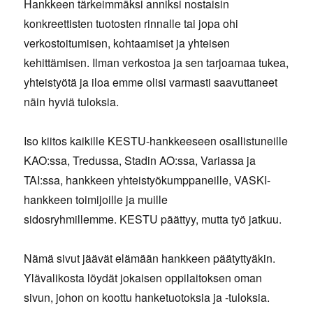
Hankkeen tärkeimmäksi anniksi nostaisin
konkreettisten tuotosten rinnalle tai jopa ohi
verkostoitumisen, kohtaamiset ja yhteisen
kehittämisen. Ilman verkostoa ja sen tarjoamaa tukea,
yhteistyötä ja iloa emme olisi varmasti saavuttaneet
näin hyviä tuloksia.
Iso kiitos kaikille KESTU-hankkeeseen osallistuneille
KAO:ssa, Tredussa, Stadin AO:ssa, Variassa ja
TAI:ssa, hankkeen yhteistyökumppaneille, VASKI-
hankkeen toimijoille ja muille
sidosryhmillemme. KESTU päättyy, mutta työ jatkuu.
Nämä sivut jäävät elämään hankkeen päätyttyäkin.
Ylävalikosta löydät jokaisen oppilaitoksen oman
sivun, johon on koottu hanketuotoksia ja -tuloksia.