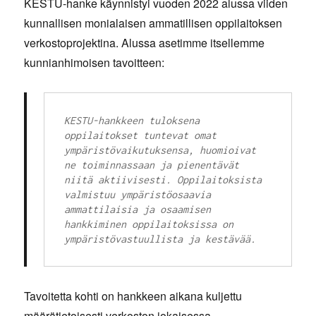
KESTU-hanke käynnistyi vuoden 2022 alussa viiden
kunnallisen monialaisen ammatillisen oppilaitoksen
verkostoprojektina. Alussa asetimme itsellemme
kunnianhimoisen tavoitteen:
KESTU-hankkeen tuloksena 
oppilaitokset tuntevat omat 
ympäristövaikutuksensa, huomioivat 
ne toiminnassaan ja pienentävät 
niitä aktiivisesti. Oppilaitoksista 
valmistuu ympäristöosaavia 
ammattilaisia ja osaamisen 
hankkiminen oppilaitoksissa on 
ympäristövastuullista ja kestävää.
Tavoitetta kohti on hankkeen aikana kuljettu
määrätietoisesti verkoston jokaisessa