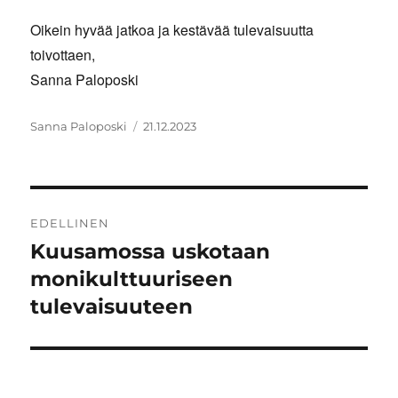
Oikein hyvää jatkoa ja kestävää tulevaisuutta
toivottaen,
Sanna Paloposki
Kirjoittaja
Julkaistu
Sanna Paloposki
21.12.2023
Artikkelien
EDELLINEN
selaus
Kuusamossa uskotaan
Edellinen
artikkeli:
monikulttuuriseen
tulevaisuuteen