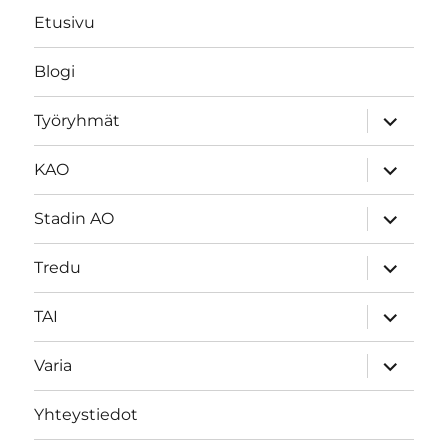
Etusivu
Blogi
näytä
Työryhmät
alavalik
näytä
KAO
alavalik
näytä
Stadin AO
alavalik
näytä
Tredu
alavalik
näytä
TAI
alavalik
näytä
Varia
alavalik
Yhteystiedot