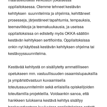
oppilaitoksessa. Olemme tehneet kestävän
kehityksen suunnitelmia ja ohjelmia, kehittäneet
prosesseja, järjestäneet tapahtumia, tempauksia,
teemaviikkoja ja teemakuukausia, ja useissa
oppilaitoksissa on edistetty myös OKKA-säätiön
kestävän kehityksen sertifiointia. Oppilaitoksissa
onkin nyt käytössä kestävän kehityksen ohjelma tai
kestävyyssuunnitelma.
Kestävää kehitystä on sisällytetty ammatilliseen
opetukseen mm. vastuullisuuden osaamislupauksilla
ja ympäristövastuun kuvaamisella
toteutussuunnitelmiin sekä erilaisilla opiskelijoiden
toteuttamilla projekteilla. Voidaankin sanoa, että
hankkeen tuloksena kestävä kehitys sisältyy
hankeverkostoon kuuluvissa oppilaitoksissa entistä