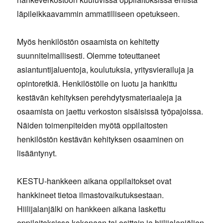
läpileikkaavammin ammatilliseen opetukseen.
Myös henkilöstön osaamista on kehitetty
suunnitelmallisesti. Olemme toteuttaneet
asiantuntijaluentoja, koulutuksia, yritysvierailuja ja
opintoretkiä. Henkilöstölle on luotu ja hankittu
kestävän kehityksen perehdytysmateriaaleja ja
osaamista on jaettu verkoston sisäisissä työpajoissa.
Näiden toimenpiteiden myötä oppilaitosten
henkilöstön kestävän kehityksen osaaminen on
lisääntynyt.
KESTU-hankkeen aikana oppilaitokset ovat
hankkineet tietoa ilmastovaikutuksestaan.
Hiilijalanjälki on hankkeen aikana laskettu
oppilaitoksissa kokonaan tai osittain ja hiilijalanjäljen