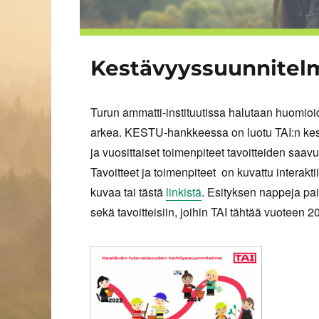
Kestävyyssuunnitel
Turun ammatti-instituutissa halutaan huomioid
arkea. KESTU-hankkeessa on luotu TAI:n kest
ja vuosittaiset toimenpiteet tavoitteiden saavu
Tavoitteet ja toimenpiteet on kuvattu interakt
kuvaa tai tästä
linkistä
. Esityksen nappeja pa
sekä tavoitteisiin, joihin TAI tähtää vuoteen