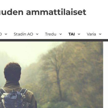
uuden ammattilaiset
O
Stadin AO
Tredu
TAI
Varia