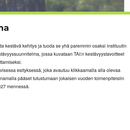
ma
a kestävä kehitys ja tuoda se yhä paremmin osaksi instituutin
ävyyssuunnitelma, jossa kuvataan TAI:n kestävyystavoitteet
ttamiseksi.
iivisessa esityksessä, joka avautuu klikkaamalla alla olevaa
inamalla pääset tutustumaan jokaisen vuoden toimenpiteisiin
 2027 mennessä.