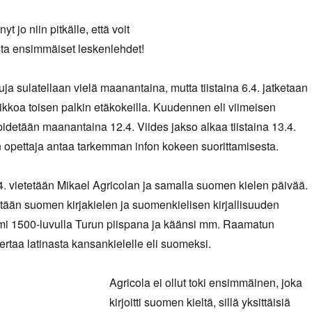
t jo niin pitkälle, että voit
sta ensimmäiset leskenlehdet!
ja sulatellaan vielä maanantaina, mutta tiistaina 6.4. jatketaan
viikkoa toisen palkin etäkokeilla. Kuudennen eli viimeisen
pidetään maanantaina 12.4. Viides jakso alkaa tiistaina 13.4.
 opettaja antaa tarkemman infon kokeen suorittamisesta.
4. vietetään Mikael Agricolan ja samalla suomen kielen päivää.
tään suomen kirjakielen ja suomenkielisen kirjallisuuden
imi 1500-luvulla Turun piispana ja käänsi mm. Raamatun
rtaa latinasta kansankielelle eli suomeksi.
Agricola ei ollut toki ensimmäinen, joka
kirjoitti suomen kieltä, sillä yksittäisiä