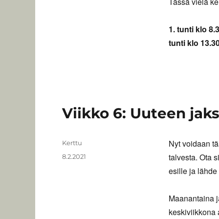
Tässä vielä ke
1. tunti klo 8.
tunti klo 13.30
Viikko 6: Uuteen jak
Nyt voidaan tä
Kirjoittaja
Kerttu
talvesta. Ota s
Julkaistu
8.2.2021
esille ja lähde
Maanantaina ja
keskiviikkona 