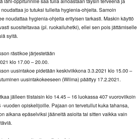
ä lähi-oppitunnille saa tulla ainoastaan täysin terveenä ja
 noudattaa jo tutuksi tulleita hygienia-ohjeita. Samoin
ee noudattaa hygienia-ohjeita erityisen tarkasti. Maskin käyttö
vasti suositeltavaa (pl. ruokailuhetki), ellei sen pois jättämiselle
iä syitä.
on rästikoe järjestetään
2021 klo 17.00 – 20.00.
son uusintakoe pidetään keskiviikkona 3.3.2021 klo 15.00 –
autuminen uusintakokeeseen (Wilma) päättyy 17.2.2021.
tkaa jälleen tiistaisin klo 14.45 – 16 luokassa 407 vuoroviikoin
4 -vuoden opiskelijoille. Pajaan on tervetullut kuka tahansa,
n aikana epäselviksi jääneitä asioita tai sitten vaikka vain
täviä.