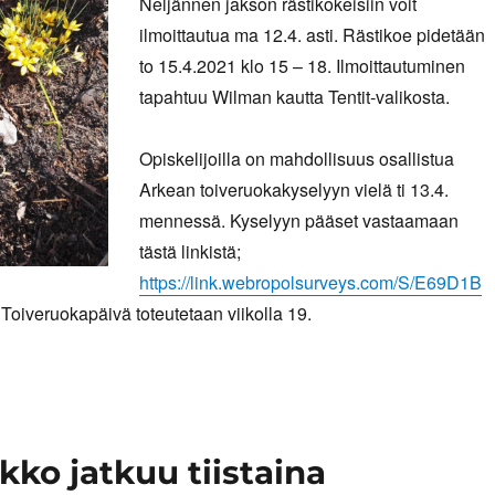
Neljännen jakson rästikokeisiin voit
ilmoittautua ma 12.4. asti. Rästikoe pidetään
to 15.4.2021 klo 15 – 18. Ilmoittautuminen
tapahtuu Wilman kautta Tentit-valikosta.
Opiskelijoilla on mahdollisuus osallistua
Arkean toiveruokakyselyyn vielä ti 13.4.
mennessä. Kyselyyn pääset vastaamaan
tästä linkistä;
https://link.webropolsurveys.com/S/E69D1B
 Toiveruokapäivä toteutetaan viikolla 19.
ikko jatkuu tiistaina