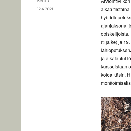
Arviointiviiko
Kirjoittaja
Kerttu
alkaa tiistaina
Julkaistu
12.4.2021
hybridiopetuks
ajanjaksona, j
opiskelijoista
(ti ja ke) ja 1
lähiopetuksena
ja aikataulut l
kursseistaan on
kotoa käsin. H
monitoimisalist