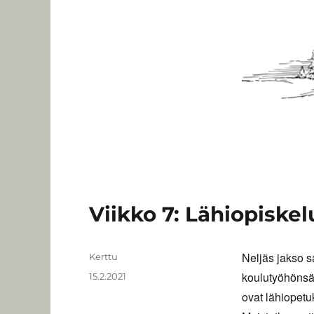
Viikko 7: Lähiopiskel
Neljäs jakso sa
Kirjoittaja
Kerttu
koulutyöhönsä 
Julkaistu
15.2.2021
ovat lähiopetu