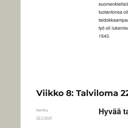
suomenkielisiä
tuotantonsa ol
taidokkaampaa
työ oli lukemis
1543.
Viikko 8: Talviloma 22
Hyvää ta
Kirjoittaja
Kerttu
Julkaistu
22.2.2021