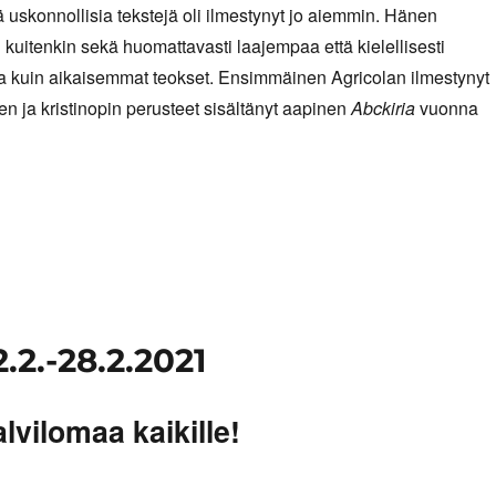
 uskonnollisia tekstejä oli ilmestynyt jo aiemmin. Hänen
i kuitenkin sekä huomattavasti laajempaa että kielellisesti
 kuin aikaisemmat teokset. Ensimmäinen Agricolan ilmestynyt
en ja kristinopin perusteet sisältänyt aapinen
Abckiria
vuonna
.2.-28.2.2021
lvilomaa kaikille!