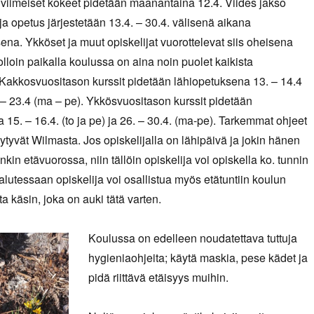
n viimeiset kokeet pidetään maanantaina 12.4. Viides jakso
 ja opetus järjestetään 13.4. – 30.4. välisenä aikana
ena. Ykköset ja muut opiskelijat vuorottelevat siis oheisena
olloin paikalla koulussa on aina noin puolet kaikista
. Kakkosvuositason kurssit pidetään lähiopetuksena 13. – 14.4
9. – 23.4 (ma – pe). Ykkösvuositason kurssit pidetään
 15. – 16.4. (to ja pe) ja 26. – 30.4. (ma-pe). Tarkemmat ohjeet
öytyvät Wilmasta. Jos opiskelijalla on lähipäivä ja jokin hänen
kin etävuorossa, niin tällöin opiskelija voi opiskella ko. tunnin
alutessaan opiskelija voi osallistua myös etätuntiin koulun
a käsin, joka on auki tätä varten.
Koulussa on edelleen noudatettava tuttuja
hygieniaohjeita; käytä maskia, pese kädet ja
pidä riittävä etäisyys muihin.