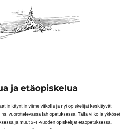
ua ja etäopiskelua
atiin käyntiin viime viikolla ja nyt opiskelijat keskittyvät
ns. vuorottelevassa lähiopetuksessa. Tällä viikolla ykköset
ksessa ja muut 2-4 -vuoden opiskelijat etäopetuksessa.