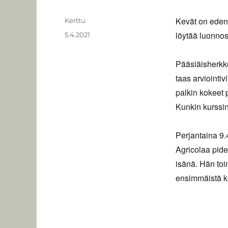
Kevät on edenny
Kirjoittaja
Kerttu
löytää luonno
Julkaistu
5.4.2021
Pääsiäisherkku
taas arviointi
palkin kokeet 
Kunkin kurssin
Perjantaina 9.
Agricolaa pide
isänä. Hän to
ensimmäistä ke