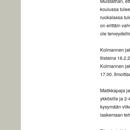
Muistathan, ett
koulussa tulee
ruokalassa tul
on erittäin vah
ole terveydellis
Kolmannen jaks
tiistaina 16.2.
Kolmannen jak
17.00. Ilmoitt
Matikkapaja ja
ykkösille ja 2-
kysymään viiko
laskemaan teh