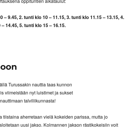
rtauksena oppituntien aikataulut:
30 – 9.45, 2. tunti klo 10 – 11.15, 3. tunti klo 11.15 – 13.15, 4.
 – 14.45, 5. tunti klo 15 – 16.15.
soon
ällä Turussakin nauttia taas kunnon
iis viimeistään nyt luistimet ja sukset
 nauttimaan talviliikunnasta!
 tiistaina aherretaan vielä kokeiden parissa, mutta jo
aloitetaan uusi jakso. Kolmannen jakson rästikokeisiin voit