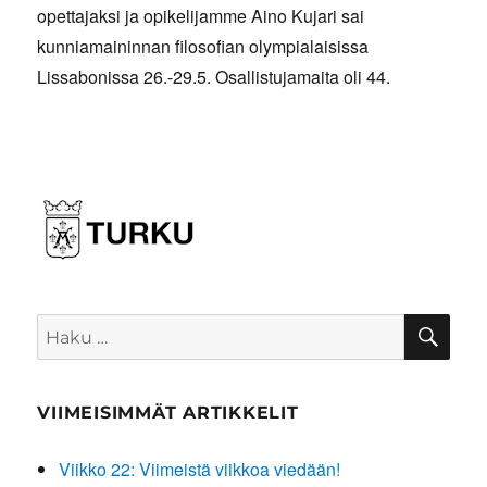
opettajaksi ja opikelijamme Aino Kujari sai
kunniamaininnan filosofian olympialaisissa
Lissabonissa 26.-29.5. Osallistujamaita oli 44.
HA
Etsi:
VIIMEISIMMÄT ARTIKKELIT
Viikko 22: Viimeistä viikkoa viedään!