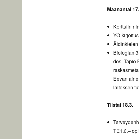
Maanantai 17.
Kerttulin n
YO-kirjoitus
Äidinkielen
Biologian 3
dos. Tapio 
raskasmetall
Eevan ainei
laitoksen tu
Tiistai 18.3.
Terveydenho
TE1.6.
– opi