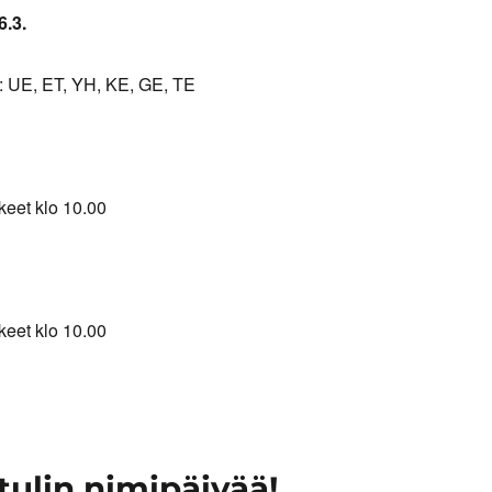
6.3.
:
UE, ET, YH, KE, GE, TE
keet klo 10.00
keet klo 10.00
tulin nimipäivää!