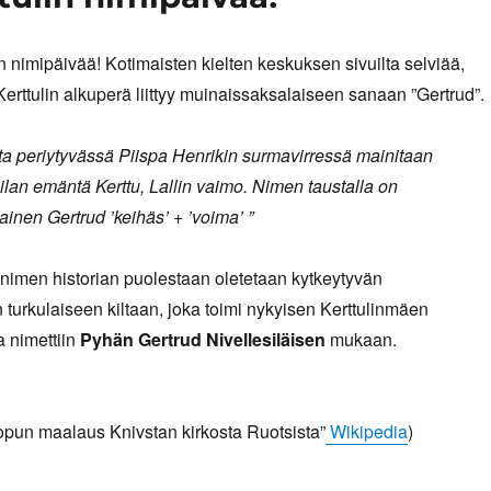
n nimipäivää! Kotimaisten kielten keskuksen sivuilta selviää,
 Kerttulin alkuperä liittyy muinaissaksalaiseen sanaan ”Gertrud”.
ta periytyvässä Piispa Henrikin surmavirressä mainitaan
oilan emäntä Kerttu, Lallin vaimo. Nimen taustalla on
inen Gertrud ’keihäs’ + ’voima’ ”
nimen historian puolestaan oletetaan kytkeytyvän
 turkulaiseen kiltaan, joka toimi nykyisen Kerttulinmäen
a nimettiin
Pyhän
Gertrud Nivellesiläisen
mukaan.
opun maalaus Knivstan kirkosta Ruotsista”
Wikipedia
)