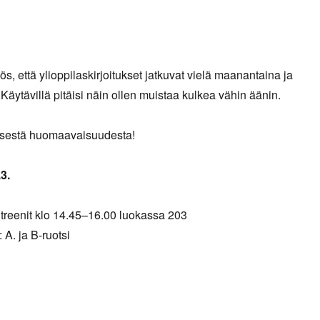
s, että ylioppilaskirjoitukset jatkuvat vielä maanantaina ja
 Käytävillä pitäisi näin ollen muistaa kulkea vähin äänin.
lisestä huomaavaisuudesta!
3.
 treenit klo 14.45–16.00 luokassa 203
: A. ja B-ruotsi