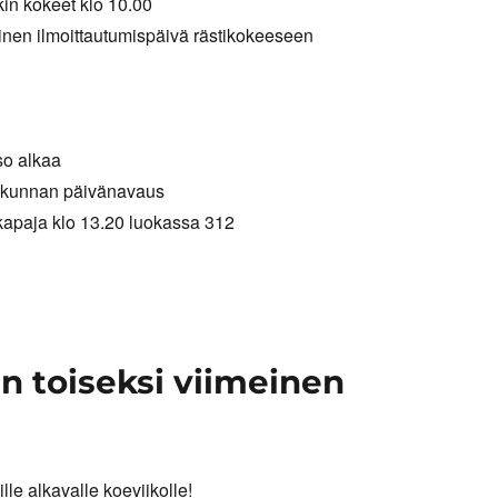
kin kokeet klo 10.00
inen ilmoittautumispäivä rästikokeeseen
so alkaa
kunnan päivänavaus
kapaja klo 13.20 luokassa 312
n toiseksi viimeinen
lle alkavalle koeviikolle!