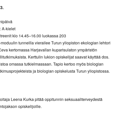
3.
imipäivä
: A-kielet
 treenit klo 14.45–16.00 luokassa 203
-moduulin tunneilla vierailee Turun yliopiston ekologian lehtori
Eeva kertomassa Harjavallan kuparisulaton ympäristön
itutkimuksista. Kerttulin lukion opiskelijat saavat käyttää dos.
stoa omassa tutkielmassaan. Tapio kertoo myös biologian
tkimusprojekteista ja biologian opiskelusta Turun yliopistossa.
itaja Leena Kurka pitää oppitunnin seksuaaliterveydestä
ntojakson opiskelijoille.