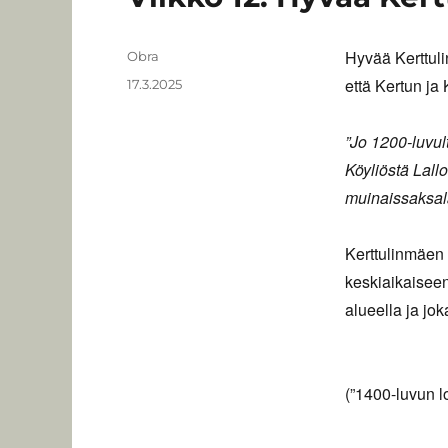
Hyvää Kerttuli
Kirjoittaja
Obra
että Kertun ja
Julkaistu
17.3.2025
”Jo 1200-luvul
Köyliöstä Lall
muinaissaksala
Kerttulinmäen 
keskiaikaiseen
alueella ja jok
(”1400-luvun l