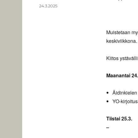
Julkaistu
24.3.2025
Muistetaan myö
keskiviikkona.
Kiitos ystäväl
Maanantai 24.
Äidinkielen
YO-kirjoitus
Tiistai 25.3.
–