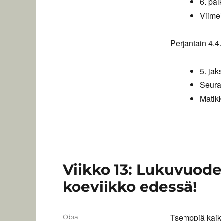
6. pal
Viime
Perjantain 4.4.
5. jak
Seura
Matik
Viikko 13: Lukuvuode
koeviikko edessä!
Tsemppiä kaiki
Kirjoittaja
Obra