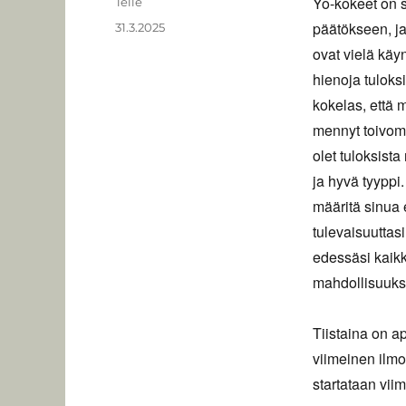
Yo-kokeet on s
Kirjoittaja
Telle
päätökseen, ja
Julkaistu
31.3.2025
ovat vielä käy
hienoja tuloks
kokelas, että m
mennyt toivomal
olet tuloksista
ja hyvä tyyppi
määritä sinua 
tulevaisuuttas
edessäsi kaik
mahdollisuuks
Tiistaina on ap
viimeinen ilmo
startataan vii