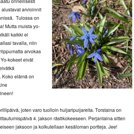
aatu onnellisesti
 alustavat arvioinnit
nnissä. Tulossa on
ia! Mutta muista yo-
ikäli kaikki ei
lasi tavalla, niin
 riippumatta arvokas
. Yo-kokeet eivät
eivätkä
i. Koko elämä on
kine
ineen!
rillipäivä, joten varo tuolloin huijaripuijareita. Torstaina on
ittautumispäivä 4. jakson rästikokeeseen. Perjantaina sitten
meiseen jaksoon ja kolkutellaan kesäloman portteja. Jee!